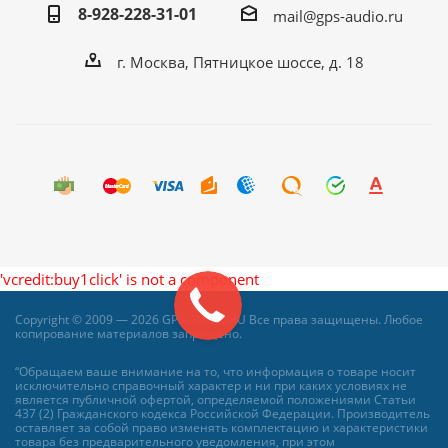
8-928-228-31-01
mail@gps-audio.ru
г. Москва, Пятницкое шоссе, д. 18
'vcredit:buy1click' is not a component
Copyright © 2009 — 2026 GPS-AUDIO.RU Все права защищены. Любое
копирование материалов запрещено.
“Обращаем ваше внимание на то, что информация о товаре носит
исключительно справочный характер и ни при каких условиях не
является публичной офертой, определяемой положениями Статьи
437 (2) Гражданского кодекса Российской Федерации. Производитель
оставляет за собой право изменять комплектацию и характеристики
товара без предварительного уведомления, при этом