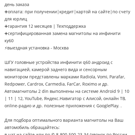
день заказа
➕оплата: при получении|кредит|картой на сайте|по счету
для юрлиц
➕гарантия 12 месяцев | Техподдержка
➕сертифицированная замена магнитолы на инфинити
ку60
⚡выездная установка - Москва
ШГУ головные устройства инфинити q60 андроид с
навигацией, камерой заднего вида и сенсорным
монитором представлены марками Radiola, Vomi, Parafar,
Redpower, Cardrox, Carmedia, FarCar, Roximo и др.
Автомагнитолы 2 din выполнены на системе Android 9 | 10
| 11 | 12, YouTube, Яндекс.Навигатор с Алисой, онлайн ТВ,
online-радио и др. полезные приложения с GooglePlay. .
Для подбора оптимального варианта магнитолы на Ваш
автомобиль обращайтесь:
в чат на сайте или по ✆ 8-800-500-23-34 (звонок по России