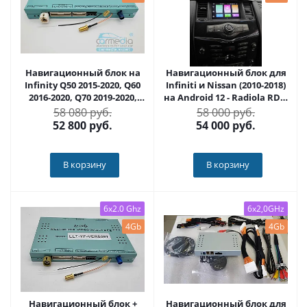
Навигационный блок на
Навигационный блок для
Infinity Q50 2015-2020, Q60
Infiniti и Nissan (2010-2018)
2016-2020, Q70 2019-2020,
на Android 12 - Radiola RDL-
QX50 2018-2020, QX60 2017-
it08
58 080 руб.
58 000 руб.
2019, QX80, QX56 2017-2019
52 800
руб.
54 000
руб.
на Android 9.0 - Carmedia
YF-5-8-7
В корзину
В корзину
6x2.0 Ghz
6x2,0GHz
4Gb
4Gb
Навигационный блок +
Навигационный блок для