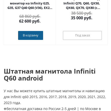
монитор на Infinity G25,
Infiniti Q70, Q60, QX50,
G35, G37 Q40 Q60 (V36), EX25,
QX60, QX70, QX80 (с
EX35, EX37, QX50 (J50) 2010-
сенсорным экраном
38 500 руб.
68 860 руб.
2016 на Android 9.0 -
2014+с системой 08IT) на
35 000
руб.
62 600
руб.
Carmedia YF-5097
Android 10 - Radiola RDL-
INF-08IT
В корзину
Под заказ
Штатная магнитола Infiniti
Q60 android
У нас Вы можете купить штатные магнитолы и навигацию
для Infiniti q60 2015, 2016, 2017, 2018, 2019, 2020, 2021, 2022,
2023 года.
➕бесплатная доставка по России 2-5 дней | по Москве в