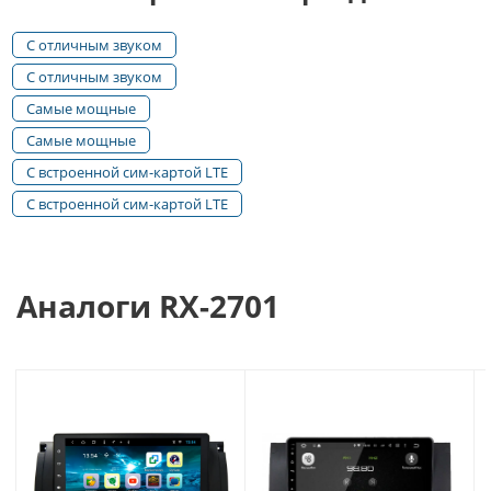
технологией MIMO, обеспечивающие скорость
передачи данных выше, чем у мобильных телефонов
С отличным звуком
на 30-70%. Функция громкой связи позволяет
С отличным звуком
совершать вызов как с SIM-карты магнитолы, так и с
Самые мощные
телефона, подключенного к магнитоле по Bluetooth.
Самые мощные
Система работает на ОС Android 13, что дает
С встроенной сим-картой LTE
возможность использовать огромное множество
С встроенной сим-картой LTE
приложений Play Market, разработанных для
операционной системы Андроид. Т.е. может отображать
карты и маршруты с учетом пробок, дорожную
информацию, предупреждать о камерах и радарах,
Аналоги RX-2701
сообщать о штрафах и т.д.
Магнитолы комплектуются всеми необходимыми
переходниками для штатной проводки, потому
подключение не составляет проблем даже тех, кто
ранее не имел опытам установки.