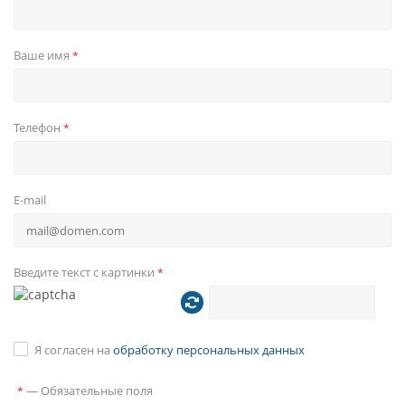
за 1 секунду и обеспечит надежную связь с ними, а
различные навигационные программы для Android,
Ваше имя
*
такие как Navitel, CityGuide, Прогород, iGo,
Яндекс.Навигатор, Яндекс.Карты, Google-краты -
проложат точный маршрут.
Телефон
*
E-mail
Введите текст с картинки
*
Я согласен на
обработку персональных данных
—
Обязательные поля
*