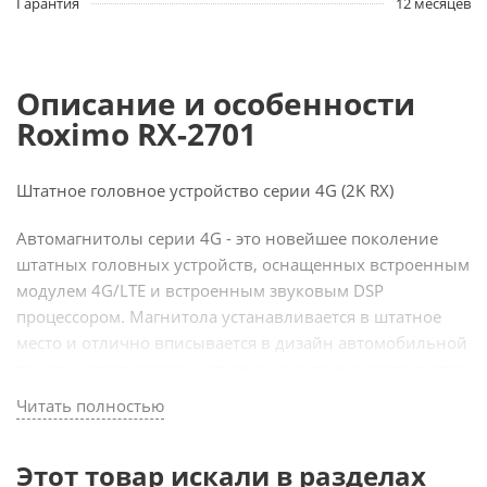
Гарантия
12 месяцев
Описание и особенности
Roximo RX-2701
Штатное головное устройство серии 4G (2K RX)
Автомагнитолы серии 4G - это новейшее поколение
штатных головных устройств, оснащенных встроенным
модулем 4G/LTE и встроенным звуковым DSP
процессором. Магнитола устанавливается в штатное
место и отлично вписывается в дизайн автомобильной
панели, управляется кнопками на руле и интегрируется
со штатными системами автомобиля.
Читать полностью
ШГУ серии 4G – имеют встроенный модуль 4g/lte, к
которому подключаются 2 выносные антенны с
Этот товар искали в разделах