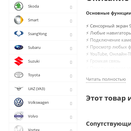
Skoda
Основные функци
Smart
⚡ Сенсорный экран 
⚡ Любые навигаторы
SsangYong
⚡ Подключение каме
⚡ Просмотр любых ф
Subaru
⚡ YouTube, Онлайн-Т
⚡ Громкая связь
Suzuki
⚡ Прослушивание муз
⚡ Любые приложения
Toyota
Читать полностью
➕ Множество други
UAZ (УАЗ)
Магнитола BMW 5 ser
Этот товар 
Volkswagen
основными функциям
отрываясь от дорог
Volvo
теперь любая дорога
Сопутствующи
миллионам приложени
Vortex