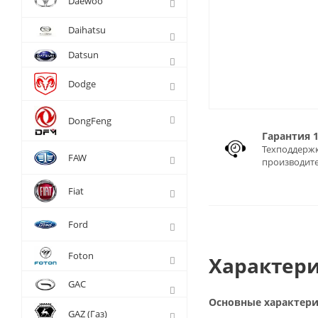
Daewoo
Daihatsu
Datsun
Dodge
DongFeng
Гарантия 
Техподдержк
FAW
производит
Fiat
Ford
Foton
Характери
GAC
Основные характер
GAZ (Газ)