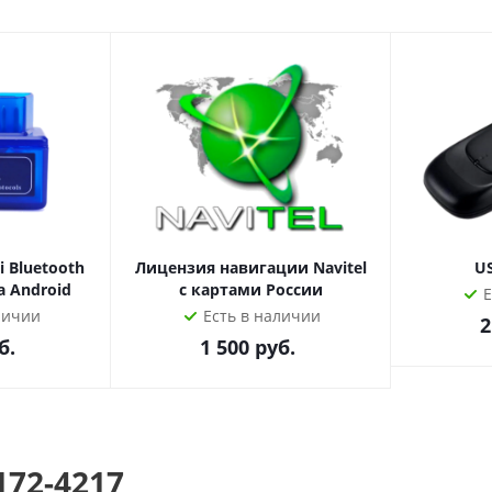
 подробной информацией обращайтесь к нашим менеджера
 Bluetooth
Лицензия навигации Navitel
U
а Android
с картами России
Е
личии
Есть в наличии
2
б.
1 500
руб.
172-4217