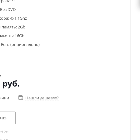
крана:
9
Без DVD
сора:
4x1,1Ghz
 память:
2Gb
память:
16Gb
Есть (опционально)
.
0
руб.
личии
Нашли дешевле?
каз
жеры
ами и