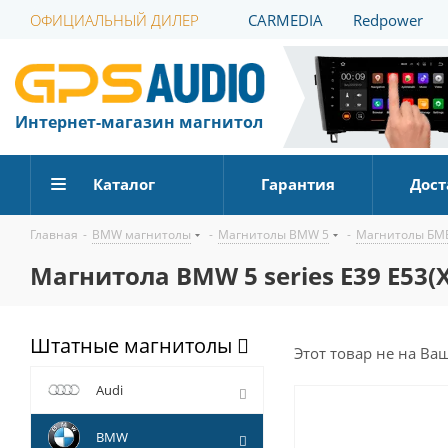
ОФИЦИАЛЬНЫЙ ДИЛЕР
CARMEDIA
Redpower
Интернет-магазин магнитол
Каталог
Гарантия
Дост
Главная
-
BMW магнитолы
-
Магнитолы BMW 5
-
Магнитолы БМВ
Магнитола BMW 5 series E39 E53(X
Штатные магнитолы
Этот товар не на Ва
Audi
BMW