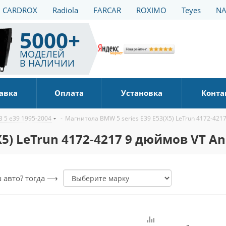
CARDROX
Radiola
FARCAR
ROXIMO
Teyes
NA
5000+
МОДЕЛЕЙ
В НАЛИЧИИ
авка
Оплата
Установка
Конта
 5 е39 1995-2004
-
Магнитола BMW 5 series E39 E53(X5) LeTrun 4172-4217
5) LeTrun 4172-4217 9 дюймов VT An
ш авто? тогда ⟶