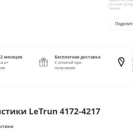
уточнят усло
заказа
Поделит
12 месяцев
Бесплатная доставка
а от
С оплатой при
еля
получении
стики LeTrun 4172-4217
истики