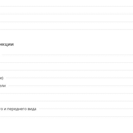
ункции
e)
ели
о и переднего вида