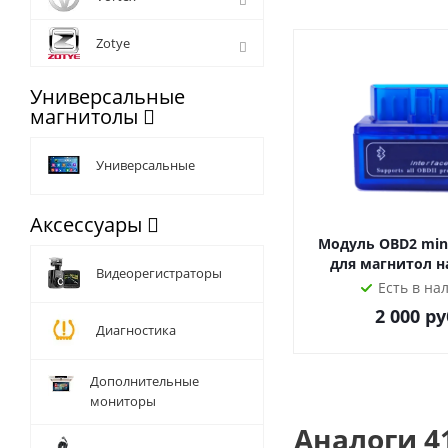
За консультацией и
Zotye
Универсальные
магнитолы
Универсальные
Аксессуары
Модуль OBD2 mini
для магнитол н
Видеорегистраторы
Есть в на
2 000
ру
Диагностика
Дополнительные
мониторы
Аналоги 4