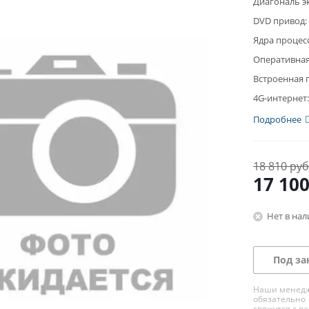
Диагональ э
DVD привод:
Ядра процес
Оперативная
Встроенная 
4G-интернет:
Подробнее
18 810 руб
17 10
Нет в на
Под за
Наши менед
обязательно
свяжутся с в