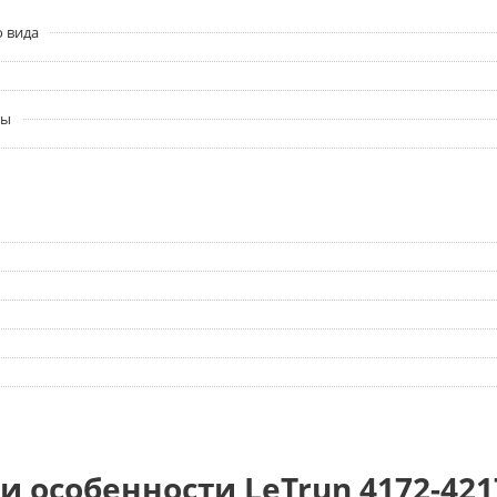
о вида
ры
и особенности LeTrun 4172-421