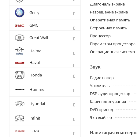
Диагональ экрана
Разрешение экрана
Geely
Оперативная память
GMC
Встроенная память
Процессор
Great Wall
Параметры процессора
Haima
Операционная система
Haval
Звук
Honda
Радиотюнер
Усилитель
Hummer
DSP-аудиопроцессор
Качество звучания
Hyundai
DVD привод
Эквалайзер
Infiniti
Isuzu
Навигация и интерн