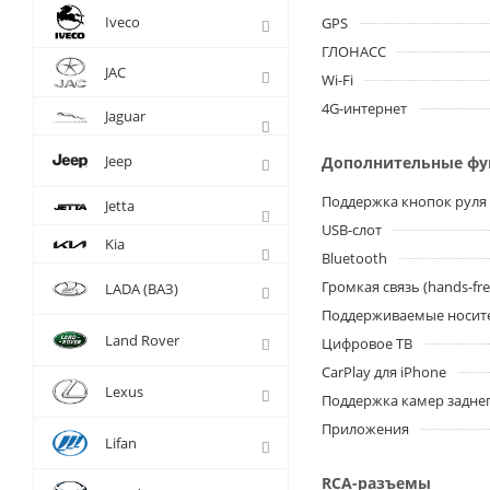
Iveco
GPS
ГЛОНАСС
JAC
Wi-Fi
4G-интернет
Jaguar
Jeep
Дополнительные ф
Поддержка кнопок руля
Jetta
USB-слот
Kia
Bluetooth
Громкая связь (hands-fre
LADA (ВАЗ)
Поддерживаемые носит
Land Rover
Цифровое ТВ
CarPlay для iPhone
Lexus
Поддержка камер заднег
Приложения
Lifan
RCA-разъемы