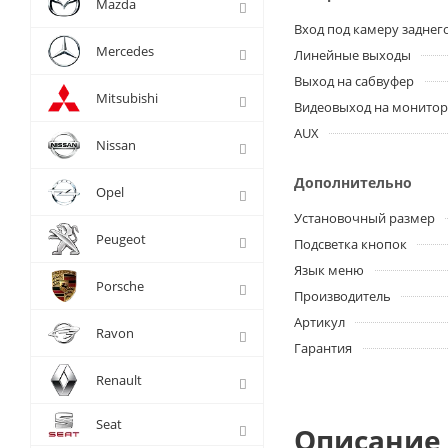
Mazda
Вход под камеру заднег
Mercedes
Линейные выходы
Выход на сабвуфер
Mitsubishi
Видеовыход на монито
AUX
Nissan
Дополнительно
Opel
Установочный размер
Peugeot
Подсветка кнопок
Язык меню
Porsche
Производитель
Артикул
Ravon
Гарантия
Renault
Seat
Описание 