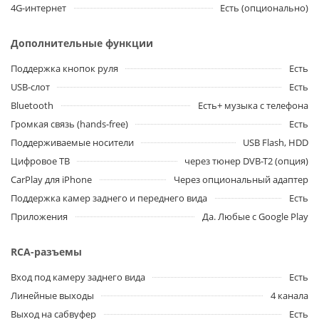
4G-интернет
Есть (опционально)
Дополнительные функции
Поддержка кнопок руля
Есть
USB-слот
Есть
Bluetooth
Есть+ музыка с телефона
Громкая связь (hands-free)
Есть
Поддерживаемые носители
USB Flash, HDD
Цифровое ТВ
через тюнер DVB-T2 (опция)
CarPlay для iPhone
Через опциональный адаптер
Поддержка камер заднего и переднего вида
Есть
Приложения
Да. Любые с Google Play
RCA-разъемы
Вход под камеру заднего вида
Есть
Линейные выходы
4 канала
Выход на сабвуфер
Есть