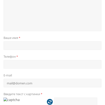
управления
мультитач (на 5 касаний)
Оперативная память
Память
2Gb DDR3.
Встроенная память 32Gb
Поддержка SD карт (на
Чтение носителей и их
Ваше имя
*
некоторых моделях), USB
количество
flash и HDD до 2 Террабайт
DVD
Нет
Телефон
*
TDA7851L (4 x 28 W/4Ω @
Звук
14.4V, 1KHz, 10%; 4 x 48 W/4Ω
Max)
E-mail
Видеовход под камеру
парковки, 2 видео+аудио
Видеовходы и выходы
входа под внешние
Введите текст с картинки
*
устройства и видеовыходы
для подключения мониторов.