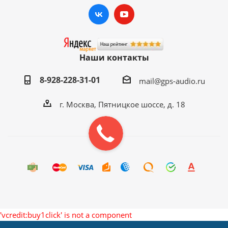
Проигрывание музыки
Да, A2DP Bluetooth
через BT
Поиск контактов
Да, быстрый удобный.
Да, без ограничений,
Наши контакты
Google Play
установка любых
приложений.
8-928-228-31-01
mail@gps-audio.ru
1*USB OTG, 1*USB HOST
г. Москва, Пятницкое шоссе, д. 18
(поддержка HDD дисков, USB
USB
drive, Keyboard, Mouse,
Вебкамера, Wi-Fi роутеров,
зарядка мобильных и др.)
Обучение кнопок руля
Да, удобная настройка.
Русский (грамотный) + любой
Язык
другой на выбор
Возможность любой
'vcredit:buy1click' is not a component
Интерфейс
кастомизации Android.