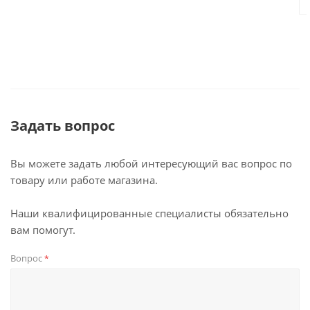
BMW
- 7 серии E38 (1994-2001)
- 5 серии E39 (1995-2003)
Задать вопрос
ТЕХНИЧЕСКИЕ ХАРАКТЕРИСТИКИ:
Вы можете задать любой интересующий вас вопрос по
Android 7.1 (Поддержка
товару или работе магазина.
Операционная система*
обновления на более новые
версии)
Наши квалифицированные специалисты обязательно
Allwinner T3 Четырёхядерный
вам помогут.
Процессор
Cortex A7 @ 1,20 Ghz
Вопрос
*
Навигация GPS
Да
9 дюймов, разрешение
Дисплей и тип
1024x600 емкостный