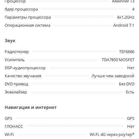
Процессор
Allwinner T3
Ядер процессора
4
Параметры процессора
4x1,2GHz
Операционная система
Android 7.1
Звук
Радиотюнер
TEF6686
Усилитель
TDA7850 MOSFET
DSP-аудиопроцессор
Нет
Качество звучания
Лучше чем заводской
DVD привод
Без DVD
Эквалайзер
Есть
Навигация и интернет
GPS
GPS
ГЛОНАСС
Нет
Wi-Fi
Wi-Fi, 4G через роутер*