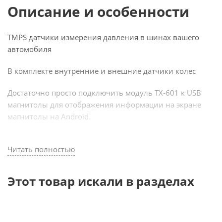
Описание и особенности
TMPS датчики измерения давления в шинах вашего
автомобиля
В комплекте внутренние и внешние датчики колес
Достаточно просто подключить модуль TX-601 к USB
магнитолы для отображения информации на экране
магнитолы на Android.
Продаются только совместно с магнитолами Carmedia и
Читать полностью
Newsmy
Этот товар искали в разделах