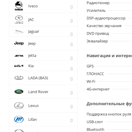
Радиотюнер
Iveco
Усилитель
DSP-аудиопроцессор
JAC
Качество звучания
Jaguar
DVD привод
Эквалайзер
Jeep
Jetta
Навигация и интерн
Kia
GPS
ГЛОНАСС
LADA (ВАЗ)
Wi-Fi
4G-интернет
Land Rover
Дополнительные ф
Lexus
Поддержка кнопок руля
Lifan
USB-слот
Bluetooth