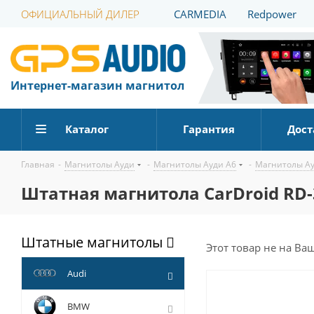
ОФИЦИАЛЬНЫЙ ДИЛЕР
CARMEDIA
Redpower
Интернет-магазин магнитол
Каталог
Гарантия
Дост
Главная
-
Магнитолы Ауди
-
Магнитолы Ауди А6
-
Магнитолы Ау
Штатная магнитола CarDroid RD-36
Штатные магнитолы
Этот товар не на Ва
Audi
BMW