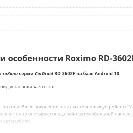
и особенности Roximo RD-3602
а
roXimo
серии
Car
Droid
RD-3602F на базе Android 10
оид устанавливается на:
d
- это новейшее поколение штатных головных устройств (ГУ
ола отлично вписывается в дизайн автомобильной панели, у
и автомобиля.