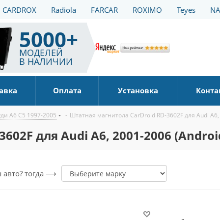
CARDROX
Radiola
FARCAR
ROXIMO
Teyes
NA
5000+
МОДЕЛЕЙ
В НАЛИЧИИ
авка
Оплата
Установка
Конта
ди A6 C5 1997-2005
-
Штатная магнитола CarDroid RD-3602F для Audi A6, 
02F для Audi A6, 2001-2006 (Androi
ш авто? тогда ⟶