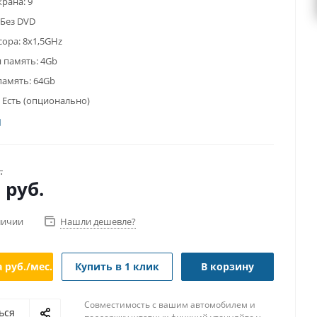
крана:
9
Без DVD
сора:
8x1,5GHz
 память:
4Gb
память:
64Gb
Есть (опционально)
.
0
руб.
личии
Нашли дешевле?
а
руб./мес.
Купить в 1 клик
В корзину
Совместимость с вашим автомобилем и
ься