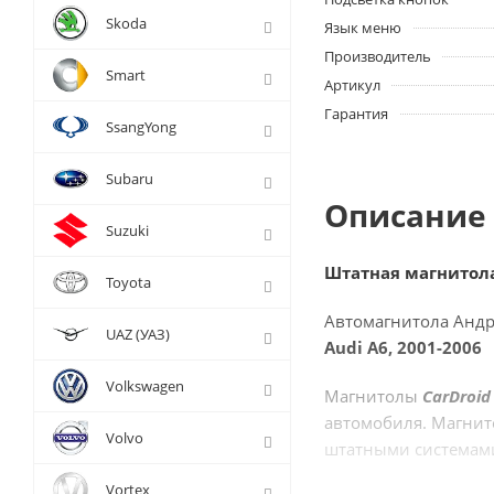
Skoda
Язык меню
Производитель
Smart
Артикул
Гарантия
SsangYong
Subaru
Описание 
Suzuki
Штатная магнитол
Toyota
Автомагнитола Андр
UAZ (УАЗ)
Audi A6, 2001-2006
Volkswagen
Магнитолы
Car
Droi
автомобиля. Магнит
Volvo
штатными системам
Vortex