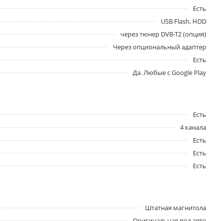
Есть
USB Flash, HDD
через тюнер DVB-T2 (опция)
Через опциональный адаптер
Есть
Да. Любые с Google Play
Есть
4 канала
Есть
Есть
Есть
Штатная магнитола
Оригинальная под авто