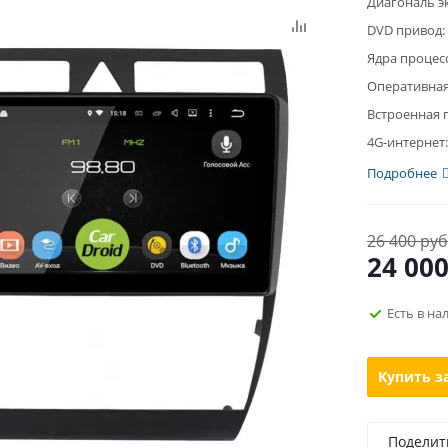
Диагональ э
DVD привод:
Ядра процес
Оперативная
Встроенная 
4G-интернет:
Подробнее
26 400 руб
24 00
Есть в на
Купить з
Поделит