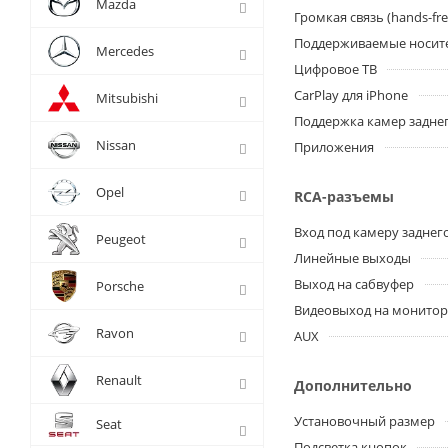
Mazda
Громкая связь (hands-fre
Поддерживаемые носит
Mercedes
Цифровое ТВ
CarPlay для iPhone
Mitsubishi
Поддержка камер заднег
Nissan
Приложения
Opel
RCA-разъемы
Вход под камеру заднег
Peugeot
Линейные выходы
Выход на сабвуфер
Porsche
Видеовыход на монито
Ravon
AUX
Renault
Дополнительно
Установочный размер
Seat
Подсветка кнопок