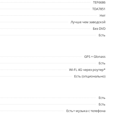
TEF6686
TDA7851
Нет
Лучше чем заводской
Без DVD
Есть
GPS + Glonass
Есть
Wi-Fi, 4G через роутер*
Есть (опционально)
Есть
Есть
Есть+ музыка с телефона