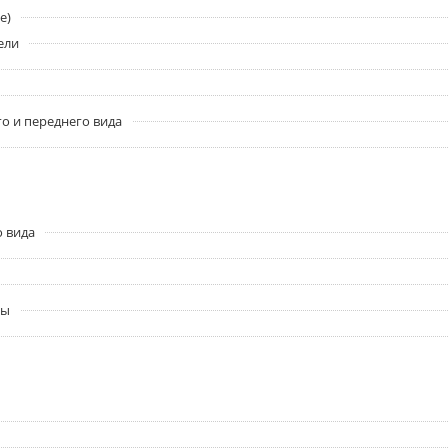
e)
ели
о и переднего вида
о вида
ры