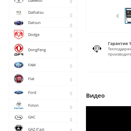
Daewoo
Daihatsu
Datsun
Dodge
Гарантия 
Техподдержк
DongFeng
производит
FAW
Fiat
Ford
Видео
Foton
GAC
GAZ (Газ)