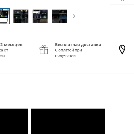
12 месяцев
Бесплатная доставка
а от
С оплатой при
еля
получении