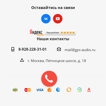
Вебкамера, Wi-Fi роутеров,
Оставайтесь на связи
зарядка мобильных и др.)
Обучение кнопок
Да, удобная настройка.
руля
Русский (грамотный) + любой
Язык
другой на выбор
Наши контакты
Возможность любой
Интерфейс
8-928-228-31-01
mail@gps-audio.ru
кастомизации Android.
КОМПЛЕКТАЦИЯ
г. Москва, Пятницкое шоссе, д. 18
Головное устройство Кармедиа МКД
Штатный комплект проводов для подключения
(питание, звук и др.)
GPS/Glonass антенна
Микрофон внешний
Инструкция