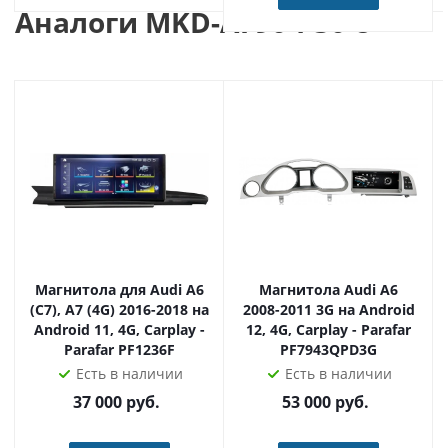
Аналоги MKD-A790-P30-8
Цифровой сенсорный экран с IPS матрицей!
4-х ядерный процессор RK PX30 + надежные
комплектующие!
Внешний и внутренний микрофон полностью
поддерживает голосовой поиск и управление
андроид!
NXP 6686 FM цифровой Радио модуль высокой
чувствительности!
TDA 7850 Аудио усилитель в связке с DSP процессорром
дает чистейший объемный звук!
Сверхточная GPS+Glonass навигация!
Магнитола для Audi A6
Магнитола Audi A6
(C7), A7 (4G) 2016-2018 на
2008-2011 3G на Android
Мультимедиа Кармедия MKD-A790-P30-
Android 11, 4G, Carplay -
12, 4G, Carplay - Parafar
8 устанавливается штатно на
Parafar PF1236F
большинство
PF7943QPD3G
автомобилей.
Есть в наличии
Есть в наличии
37 000
руб.
53 000
руб.
Audi
A6 1998-2004 C5