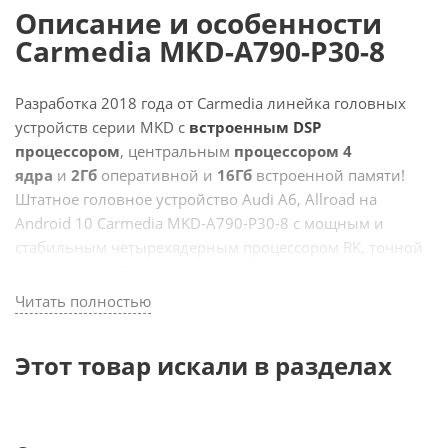
Описание и особенности
Carmedia MKD-A790-P30-8
Разработка 2018 года от Carmedia линейка головных
устройств серии MKD с
встроенным DSP
процессором
, центральным
процессором 4
ядра
и
2Гб
оперативной и
16Гб
встроенной памяти!
Штатное головное устройство Audi A6, Allroad на
Android 10 Carmedia MKD-A790-P30-8 с мощным и
стабильным четырехядерным процессором RK, точной
навигацией (GPS, Глонасс), ярким
сенсорным
IPS
экраном и громкой связью идеально
Читать полностью
подходит для замены магнитолы на вашем авто!
Этот товар искали в разделах
Carmedia серии MKD позволит вам наслаждаться
качественной музыкой, видео и другими функциями
устройства на все 100%. Интерфейс штатной
автомагнитолы настроен специально для вашего авто,