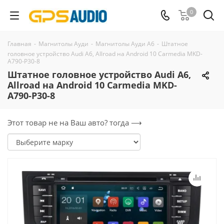
0
Главная
-
Магнитолы Ауди
-
Магнитолы Ауди А6
-
Штатное
головное устройство Audi A6, Allroad на Android 10 Carmedia MKD-
A790-P30-8
Штатное головное устройство Audi A6,
Allroad на Android 10 Carmedia MKD-
A790-P30-8
Этот товар не на Ваш авто? тогда ⟶