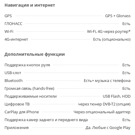
Навигация и интернет
GPS
GPS + Glonass
ГЛОНАСС
Есть
Wi-Fi
Wi-Fi, 4G через роутер*
4G-интернет
Есть (опционально)
Дополнительные функции
Поддержка кнопок руля
Есть
USB-слот
Есть
Bluetooth
Есть+ музыка с телефона
Громкая связь (hands-free)
Есть
Поддерживаемые носители
USB Flash, HDD
Цифровое ТВ
через тюнер DVB-T2 (опция)
CarPlay для iPhone
Через опциональный адаптер
Поддержка камер заднего и переднего вида
Есть
Приложения
Да. Любые с Google Play