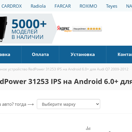
CARDROX
Radiola
FARCAR
ROXIMO
Teyes
NA
5000+
МОДЕЛЕЙ
В НАЛИЧИИ
авка
Оплата
Установка
Конта
ное устройство RedPower 31253 IPS на Android 6.0+ для Audi Q7 2009-2012
ower 31253 IPS на Android 6.0+ для
ш авто? тогда ⟶