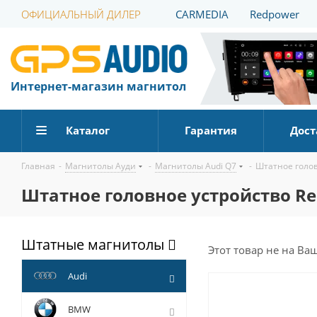
ОФИЦИАЛЬНЫЙ ДИЛЕР
CARMEDIA
Redpower
Интернет-магазин магнитол
Каталог
Гарантия
Дост
Главная
-
Магнитолы Ауди
-
Магнитолы Audi Q7
-
Штатное голов
Штатное головное устройство RedP
Штатные магнитолы
Этот товар не на Ва
Audi
BMW