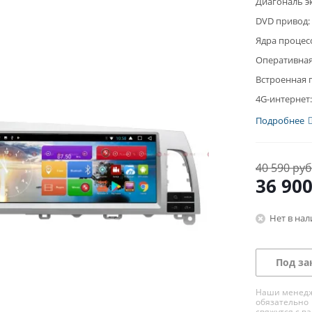
Диагональ э
DVD привод:
Ядра процес
Оперативная
Встроенная 
4G-интернет:
Подробнее
40 590 руб
36 90
Нет в на
Под за
Наши менед
обязательно
свяжутся с в