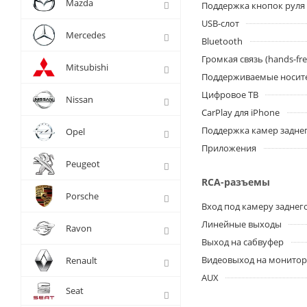
Mazda
Поддержка кнопок руля
USB-слот
Mercedes
Bluetooth
Громкая связь (hands-fre
Mitsubishi
Поддерживаемые носит
Цифровое ТВ
Nissan
CarPlay для iPhone
Поддержка камер заднег
Opel
Приложения
Peugeot
RCA-разъемы
Porsche
Вход под камеру заднег
Линейные выходы
Ravon
Выход на сабвуфер
Видеовыход на монито
Renault
AUX
Seat