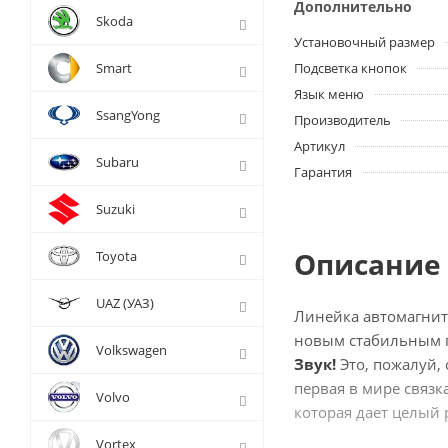
Дополнительно
Skoda
Установочный размер
Smart
Подсветка кнопок
Язык меню
SsangYong
Производитель
Артикул
Subaru
Гарантия
Suzuki
Описание 
Toyota
UAZ (УАЗ)
Линейка автомагни
новым стабильным п
Volkswagen
Звук!
Это, пожалуй, 
первая в мире связк
Volvo
которая дает целый 
Vortex