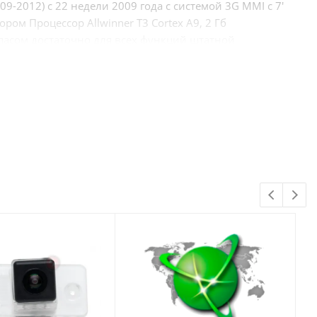
009-2012) c 22 недели 2009 года с системой 3G MMI с 7'
м Процессор Allwinner T3 Cortex A9, 2 Гб
пасом достаточно для всех функций штатной
ольшой экран, удобное управление звуком и
собого внимания. Он имеет разрешение 1280x480,
д палец, и достаточно всего лишь легкого касания,
строить в автомобиле качественную аудиосистему при
ими способами с автомагнитолы:
тель. (Сигнал аналоговый).
 с оптическим входом Toshlink.
t со всех источников (Android, Bluetooth, Радио, TV)
посредственно на процессоре. Данный вид подключения
ль с процессором DSP Redpower. Управление
ложение Volume.apk. Далее программа будет
а (Временные задержки, фильтры среза, 31полосный