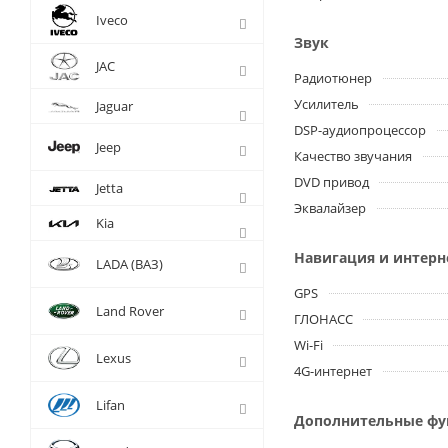
Iveco
Звук
JAC
Радиотюнер
Усилитель
Jaguar
DSP-аудиопроцессор
Jeep
Качество звучания
DVD привод
Jetta
Эквалайзер
Kia
Навигация и интерн
LADA (ВАЗ)
GPS
Land Rover
ГЛОНАСС
Wi-Fi
Lexus
4G-интернет
Lifan
Дополнительные ф