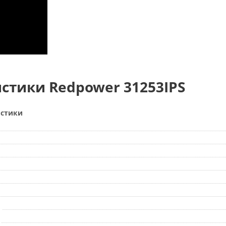
стики Redpower 31253IPS
истики