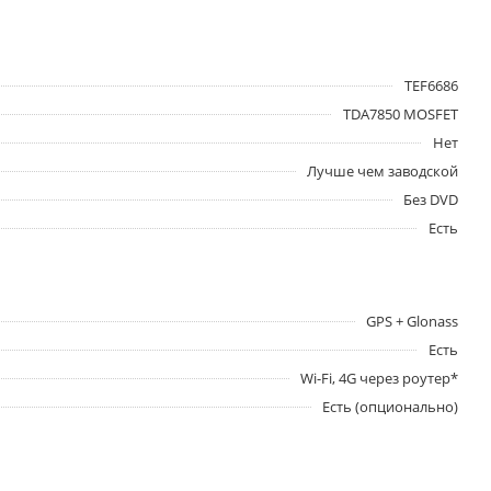
TEF6686
TDA7850 MOSFET
Нет
Лучше чем заводской
Без DVD
Есть
GPS + Glonass
Есть
Wi-Fi, 4G через роутер*
Есть (опционально)