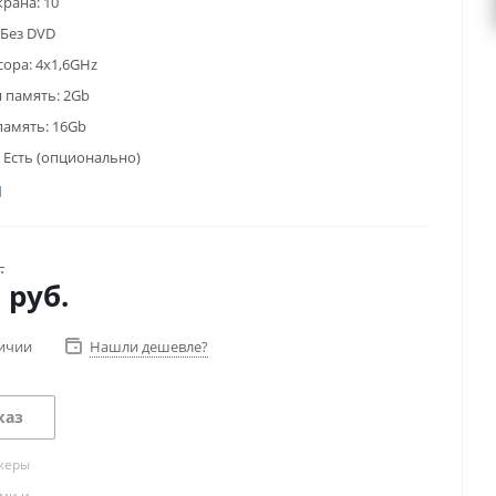
крана:
10
Без DVD
сора:
4x1,6GHz
 память:
2Gb
память:
16Gb
Есть (опционально)
.
0
руб.
личии
Нашли дешевле?
каз
жеры
ами и