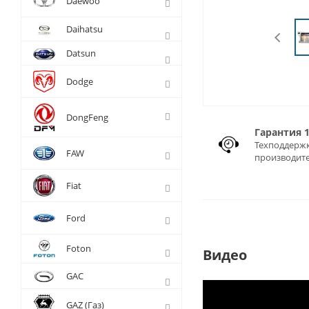
Daewoo
Daihatsu
Datsun
Dodge
DongFeng
Гарантия 
Техподдержк
FAW
производит
Fiat
Ford
Foton
Видео
GAC
GAZ (Газ)