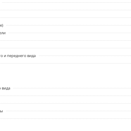
e)
ели
о и переднего вида
о вида
ры