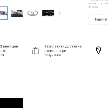
уточнят усло
заказа
Поделит
12 месяцев
Бесплатная доставка
а от
С оплатой при
еля
получении