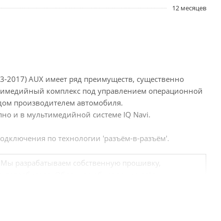
12 месяцев
2013-2017) AUX имеет ряд преимуществ, существенно
тимедийный комплекс под управлением операционной
дом производителем автомобиля.
но и в мультимедийной системе IQ Navi.
одключения по технологии 'разъём-в-разъём'.
". Мы разрабатываем собственную прошивку,
о потребителя. Облачное обновление даёт
ямо на устройство. Разработки в этой области