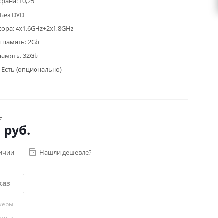
крана:
10,25
Без DVD
сора:
4x1,6GHz+2x1,8GHz
 память:
2Gb
память:
32Gb
Есть (опционально)
.
0
руб.
личии
Нашли дешевле?
каз
жеры
ами и