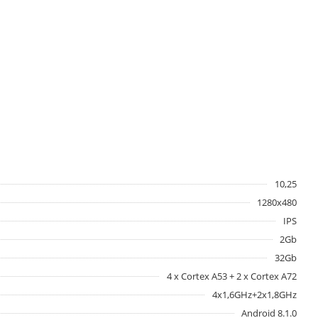
10,25
1280x480
IPS
2Gb
32Gb
4 x Cortex A53 + 2 x Cortex A72
4x1,6GHz+2x1,8GHz
Android 8.1.0