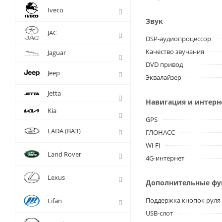
Iveco
Звук
JAC
DSP-аудиопроцессор
Качество звучания
Jaguar
DVD привод
Jeep
Эквалайзер
Jetta
Навигация и интерн
Kia
GPS
LADA (ВАЗ)
ГЛОНАСС
Wi-Fi
Land Rover
4G-интернет
Lexus
Дополнительные ф
Поддержка кнопок руля
Lifan
USB-слот