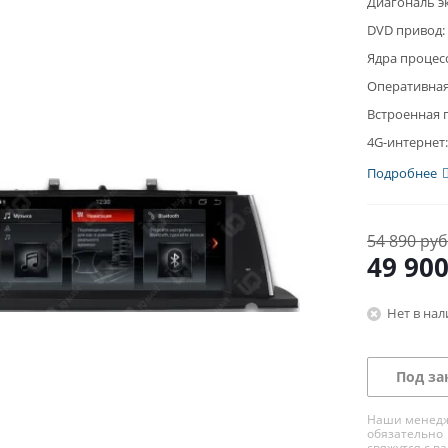
Диагональ э
DVD привод:
Ядра процес
Оперативная
Встроенная 
4G-интернет:
Подробнее
54 890 руб
49 90
Нет в на
Под за
Наши менед
обязательно
свяжутся с в