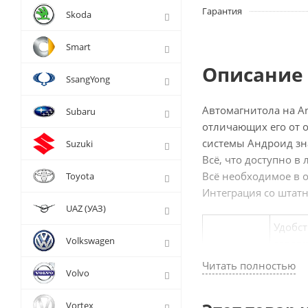
Гарантия
Skoda
Smart
Описание 
SsangYong
Автомагнитола на And
Subaru
отличающих его от
системы Андроид зн
Suzuki
Всё, что доступно в
Всё необходимое в о
Toyota
Интеграция со штат
UAZ (УАЗ)
Удобст
Volkswagen
соверш
Прошивка
возмож
Читать полностью
Volvo
сущест
Vortex