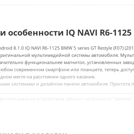
и особенности IQ NAVI R6-1125
roid 8.1.0 IQ NAVI R6-1125 BMW 5 series GT Restyle (F07) (
 оригинальной мультимедийной системы автомобиля. Муль
ачительно функциональнее магнитол, установленных заво
 любом современном смартфоне или планшете, теперь доступ
дном месте на расстоянии одного касания.
ными системами и дизайном панели автомобиля. Простота п
во пользования устройством зависит не только от "железа
енствуем и адаптируем её под требовательного российског
ность получать свежие версии прошивок через Интернет пр
венно отличают нас от конкурентов на рынке.