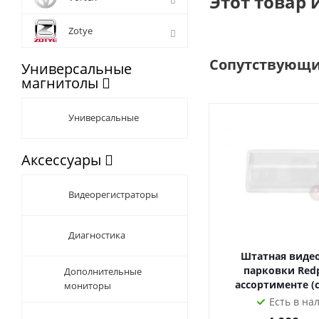
Этот товар 
Навиг
Навигация
Zotye
Карты,
Сопутствующи
Универсальные
магнитолы
Морозо
работа
Экран
Универсальные
автома
предп
Аксессуары
Встрое
Видеорегистраторы
Интернет
которы
3G мо
Диагностика
Штатная виде
Превос
парковки Red
Дополнительные
ассортименте (
мониторы
частот
Звук
Есть в на
это по