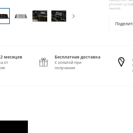
уточнят усло
заказа
Поделит
12 месяцев
Бесплатная доставка
а от
С оплатой при
еля
получении