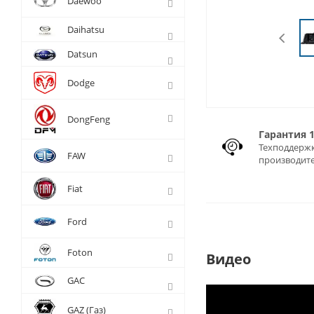
Daewoo
Daihatsu
Datsun
Dodge
DongFeng
Гарантия 
Техподдержк
FAW
производит
Fiat
Ford
Foton
Видео
GAC
GAZ (Газ)