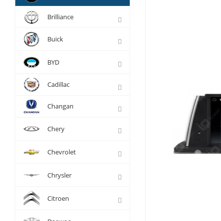
Brilliance
Buick
BYD
Cadillac
Changan
Chery
Chevrolet
Chrysler
Citroen