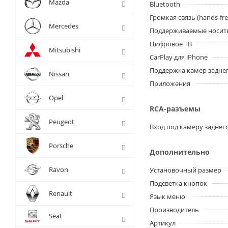
Mazda
Bluetooth
Громкая связь (hands-fre
Mercedes
Поддерживаемые носит
Цифровое ТВ
Mitsubishi
CarPlay для iPhone
Поддержка камер заднег
Nissan
Приложения
Opel
RCA-разъемы
Peugeot
Вход под камеру заднег
Porsche
Дополнительно
Ravon
Установочный размер
Подсветка кнопок
Renault
Язык меню
Производитель
Seat
Артикул