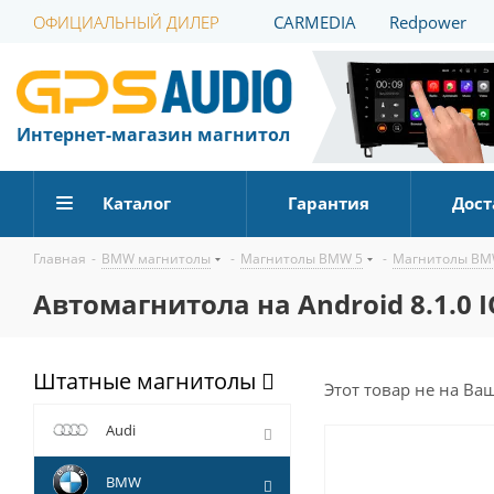
ОФИЦИАЛЬНЫЙ ДИЛЕР
CARMEDIA
Redpower
Интернет-магазин магнитол
Каталог
Гарантия
Дост
Главная
-
BMW магнитолы
-
Магнитолы BMW 5
-
Магнитолы BMW
Автомагнитола на Android 8.1.0 IQ
Штатные магнитолы
Этот товар не на Ва
Audi
BMW