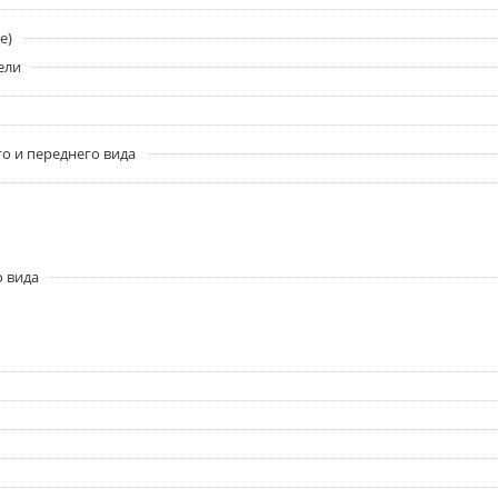
e)
ели
о и переднего вида
о вида