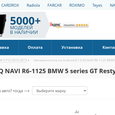
CARDROX
Radiola
FARCAR
ROXIMO
Teyes
NA
5000+
МОДЕЛЕЙ
В НАЛИЧИИ
авка
Оплата
Установка
Конта
 5 F10 2010-2013
-
Автомагнитола на Android 8.1.0 IQ NAVI R6-1125 BMW 5
 NAVI R6-1125 BMW 5 series GT Restyl
ш авто? тогда ⟶