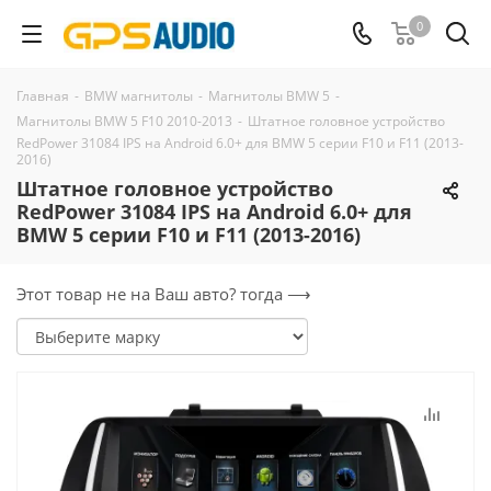
0
Главная
-
BMW магнитолы
-
Магнитолы BMW 5
-
Магнитолы BMW 5 F10 2010-2013
-
Штатное головное устройство
RedPower 31084 IPS на Android 6.0+ для BMW 5 серии F10 и F11 (2013-
2016)
Штатное головное устройство
RedPower 31084 IPS на Android 6.0+ для
BMW 5 серии F10 и F11 (2013-2016)
Этот товар не на Ваш авто? тогда ⟶