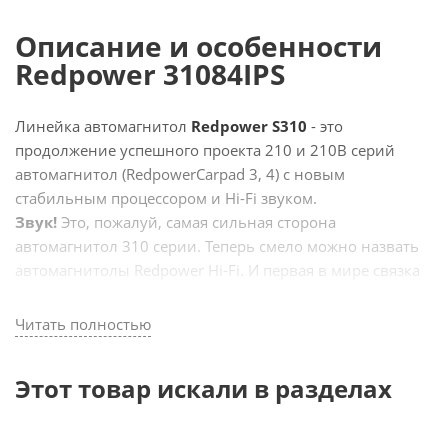
Описание и особенности
Redpower 31084IPS
Линейка автомагнитол
Redpower S310
- это
продолжение успешного проекта 210 и 210B серий
автомагнитол (RedpowerCarpad
3, 4) с новым
стабильным процессором и Hi-Fi звуком.
Звук!
Это, пожалуй, самая сильная сторона
автомагнитол 310 серии. Теперь смело можно назвать
автомагнитолы Redpower Hi-Fi. И первая в мире связка
по оптике и управлению. Автомагнитолы и процессора
с усилителем. А также, относительно простая установка
Читать полностью
которая дает целый ряд преимуществ.
Этот товар искали в разделах
Устройство
Redpower 31084
IPS
на Android 6.0+
для
BMW 5 серии F10 и F11
оснащено новым
производительным и стабильным процессором