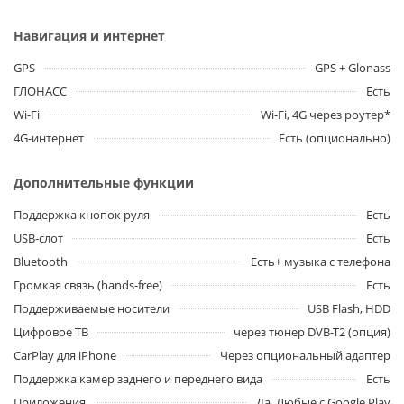
Навигация и интернет
GPS
GPS + Glonass
ГЛОНАСС
Есть
Wi-Fi
Wi-Fi, 4G через роутер*
4G-интернет
Есть (опционально)
Дополнительные функции
Поддержка кнопок руля
Есть
USB-слот
Есть
Bluetooth
Есть+ музыка с телефона
Громкая связь (hands-free)
Есть
Поддерживаемые носители
USB Flash, HDD
Цифровое ТВ
через тюнер DVB-T2 (опция)
CarPlay для iPhone
Через опциональный адаптер
Поддержка камер заднего и переднего вида
Есть
Приложения
Да. Любые с Google Play