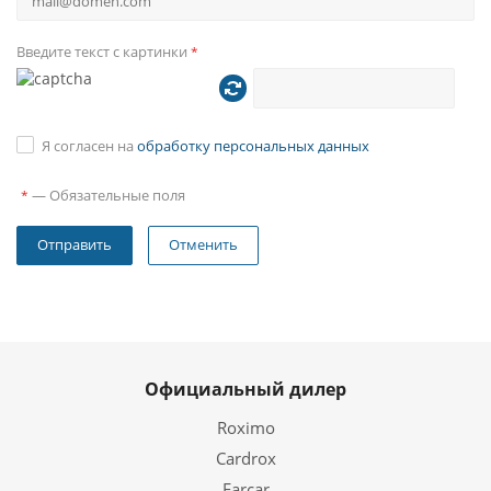
Tb (NTFS формат).
Введите текст с картинки
*
Дисплей:
10.25 дюймов, разрешение
1280x480;
HD качество, высокая яркость;
Я согласен на
обработку персональных данных
IPS матрица
—
Обязательные поля
*
Управление Multi Touch
(емкостной морозостокий).
Отменить
Аудио:
Шина I2S 24bit. Возможность
снятия звука в цифровом
(оптическая передача цифрового
звука);
Официальный дилер
Усилитель с процессором RP DSP
Roximo
5.1 подключается по оптике и
Cardrox
использует шину I2S для снятия
аудиосигнала. (опционально);
Farcar