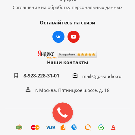
Соглашение на обработку персональных данных
AUX (1 видеовход и 2 линейных
аудиовхода).
Оставайтесь на связи
Радио:
Радио модуль 'HD Radio NXP 6686'
(уверенный прием даже при
слабом сигнале);
FM 87.5-108Mhz 36 ячеек для
Наши контакты
записи любимых станций в
память;
8-928-228-31-01
mail@gps-audio.ru
AM 522-1161Khz 18 ячеек для
записи любимых станций в
г. Москва, Пятницкое шоссе, д. 18
память;
Возможность редактирование
названия станций
(предварительно нужно запустить
AS (автомат, поиск)).
RDS​