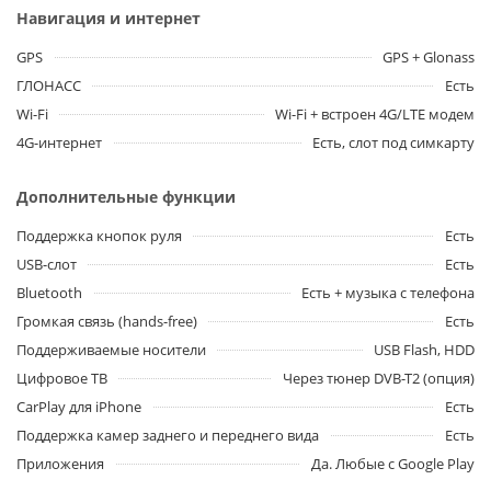
Навигация и интернет
GPS
GPS + Glonass
ГЛОНАСС
Есть
Wi-Fi
Wi-Fi + встроен 4G/LTE модем
4G-интернет
Есть, слот под симкарту
Дополнительные функции
Поддержка кнопок руля
Есть
USB-слот
Есть
Bluetooth
Есть + музыка с телефона
Громкая связь (hands-free)
Есть
Поддерживаемые носители
USB Flash, HDD
Цифровое ТВ
Через тюнер DVB-T2 (опция)
CarPlay для iPhone
Есть
Поддержка камер заднего и переднего вида
Есть
Приложения
Да. Любые с Google Play