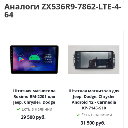
Аналоги ZX536R9-7862-LTE-4-
дают возможность использовать пробки в Навигаторе,
64
загружать любые приложения из Play Market, смотреть
онлайн-ТВ и Youtube, использовать социальные сети
ВК, Одноклассники и другие.
Яндекс.Навигатор
Яндекс.Навигатор, по многим мнениям, лучшая
навигация с пробками для больших городов.
Поддержка голосового ввода адреса, используя
виртуального помощника Алиса (разработка Яндекса).
Видео
Штатная магнитола
Штатная магнитола для
Roximo RM-2201 для
Jeep, Dodge, Chrysler
Просмотр фильмов и клипов в любых форматах, в том
Jeep, Chrysler, Dodge
Android 12 - Carmedia
числе и онлайн. Можно смотреть фильмы с USB-
KP-7145-S10
Есть в наличии
накопителя, с интернета, с карты памяти
Есть в наличии
29 500
руб.
видеорегистратора.
31 500
руб.