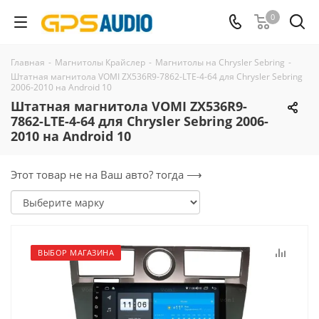
0
Главная
-
Магнитолы Крайслер
-
Магнитолы на Chrysler Sebring
-
Штатная магнитола VOMI ZX536R9-7862-LTE-4-64 для Chrysler Sebring
2006-2010 на Android 10
Штатная магнитола VOMI ZX536R9-
7862-LTE-4-64 для Chrysler Sebring 2006-
2010 на Android 10
Этот товар не на Ваш авто? тогда ⟶
ВЫБОР МАГАЗИНА