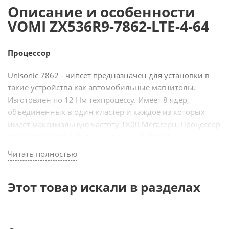
Описание и особенности
VOMI ZX536R9-7862-LTE-4-64
Процессор
Unisonic 7862 - чипсет предназначен для установки в
такие устройства как автомобильные магнитолы.
Изготовлен по 12 Нм техпроцессу. Имеет 8 ядер,
объединенных в один кластер и каждое из которых
имеет максимальную частоту 1800 Мегагерц. Процессор
поддерживает 64-битные данные. Работа с
графическими данными происходит при помощи чипа
Читать полностью
2-ядерного ARM Mali G52 614.4 Мегагерц. Магнитолы
vomi, в которых установлен данный чипсет, способны
Этот товар искали в разделах
работать в сетях LTE.
Экран