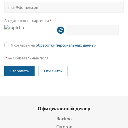
Язык
Головное устройство полностью на русском языке. Так
Введите текст с картинки
*
же имеется более десятка других языков.
Я согласен на
обработку персональных данных
—
Обязательные поля
*
Отменить
Официальный дилер
Roximo
Cardrox