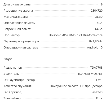
Диагональ экрана
9
Разрешение экрана
1280x720
Матрица экрана
QLED
Оперативная память
4Gb
Встроенная память
64Gb
Процессор
Unisonic 7862 UMS512 Ultra-Octa core
Параметры процессора
8x1,8GHz
Операционная система
Android 10
Звук
Радиотюнер
TDA7708
Усилитель
TDA7838 MOSFET
DSP-аудиопроцессор
Есть
Качество звучания
Наилучшее за счет DSP процессора
DVD привод
Без DVD
Эквалайзер
Есть