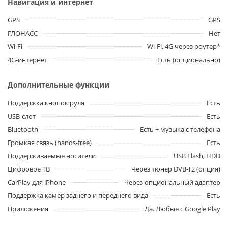
Навигация и интернет
GPS
GPS
ГЛОНАСС
Нет
Wi-Fi
Wi-Fi, 4G через роутер*
4G-интернет
Есть (опционально)
Дополнительные функции
Поддержка кнопок руля
Есть
USB-слот
Есть
Bluetooth
Есть + музыка с телефона
Громкая связь (hands-free)
Есть
Поддерживаемые носители
USB Flash, HDD
Цифровое ТВ
Через тюнер DVB-T2 (опция)
CarPlay для iPhone
Через опциональный адаптер
Поддержка камер заднего и переднего вида
Есть
Приложения
Да. Любые с Google Play