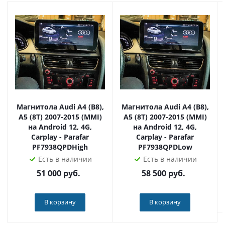
парктроники и т.д.)
За консультацией и подробной информацией
обращайтесь к нашим менеджерам.
Магнитола Audi A4 (B8),
Магнитола Audi A4 (B8),
A5 (8T) 2007-2015 (MMI)
A5 (8T) 2007-2015 (MMI)
на Android 12, 4G,
на Android 12, 4G,
Carplay - Parafar
Carplay - Parafar
PF7938QPDHigh
PF7938QPDLow
Есть в наличии
Есть в наличии
51 000
руб.
58 500
руб.
В корзину
В корзину