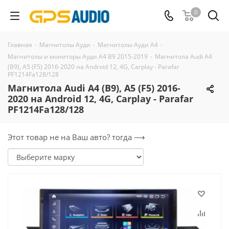
0
Главная
-
Магнитолы Ауди
-
Магнитолы Ауди А4
-
Магнитолы и мониторы Ауди A4 B9 2015-2019
-
Магнитола Audi A4
(B9), A5 (F5) 2016-2020 на Android 12, 4G, Carplay - Parafar
PF1214Fa128/128
Магнитола Audi A4 (B9), A5 (F5) 2016-
2020 на Android 12, 4G, Carplay - Parafar
PF1214Fa128/128
Этот товар не на Ваш авто? тогда ⟶