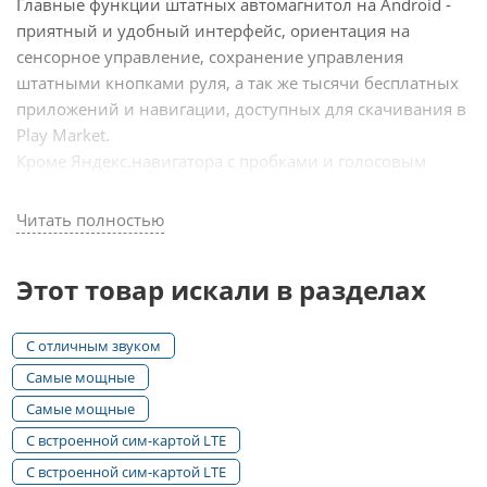
Главные функции штатных автомагнитол на Android -
приятный и удобный интерфейс, ориентация на
сенсорное управление, сохранение управления
штатными кнопками руля, а так же тысячи бесплатных
приложений и навигации, доступных для скачивания в
Play Market.
Кроме Яндекс.навигатора с пробками и голосовым
набором маршрута, на Андроид мониторе, смотрите
цифровое ТВ и YouTube, пользуйтесь голосовым
Читать полностью
поиском "OK, Google!" и Алиса от Яндекс, общайтесь в
Skype, социальных сетях, отвечайте на рабочую
Этот товар искали в разделах
электронную почту, или просто слушайте музыку и
показывайте фильмы пассажирам в дальней поездке из
своей коллекции на USB жестком диске до 2 Террабайт!
С отличным звуком
Самые мощные
Главными преимуществами штатных магнитол Parafar
Самые мощные
являются:
С встроенной сим-картой LTE
➕Дистанционная помощь в подключении через
С встроенной сим-картой LTE