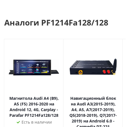
техническую службу Parafar.
➕Установка осуществляется pin-to-pin, что позволяет
сохранить функции заводского устройства, такие как
Аналоги PF1214Fa128/128
поддержка камер, парктроников, управления на руле и
т.д.
➕Официальная гарантия и техподдержка Parafar 12
месяцев. Сервисный центр в Москве.
➕Оборудование проверяется и готовится инженерами
Parafar под комплектацию вашего автомобиля перед
продажей.
➕У вас имеются законные 14 дней на проверку
устройства.
Наш магазин - официальный дилер продукции Parafar
по всей России. Приобретая товар у нас, вы получаете
Магнитола Audi A4 (B9),
Навигационный блок
оригинальное устройство, техподдержку и гарантию!
A5 (F5) 2016-2020 на
на Audi A3(2015-2019),
Android 12, 4G, Carplay -
A4, A5, A7(2017-2019),
Parafar PF1214Fa128/128
Q5(2018-2019), Q7(2017-
2019) на Android 6.0 -
Есть в наличии
Carmedia DZ-221