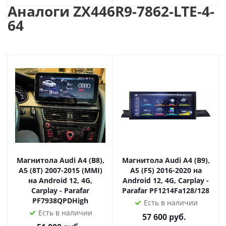
Аналоги ZX446R9-7862-LTE-4-
дают возможность использовать пробки в Навигаторе,
64
загружать любые приложения из Play Market, смотреть
онлайн-ТВ и Youtube, использовать социальные сети
ВК, Одноклассники и другие.
Яндекс.Навигатор
Яндекс.Навигатор, по многим мнениям, лучшая
навигация с пробками для больших городов.
Поддержка голосового ввода адреса, используя
виртуального помощника Алиса (разработка Яндекса).
Видео
Магнитола Audi A4 (B8),
Магнитола Audi A4 (B9),
A5 (8T) 2007-2015 (MMI)
A5 (F5) 2016-2020 на
Просмотр фильмов и клипов в любых форматах, в том
на Android 12, 4G,
Android 12, 4G, Carplay -
числе и онлайн. Можно смотреть фильмы с USB-
Carplay - Parafar
Parafar PF1214Fa128/128
накопителя, с интернета, с карты памяти
PF7938QPDHigh
Есть в наличии
видеорегистратора.
Есть в наличии
57 600
руб.