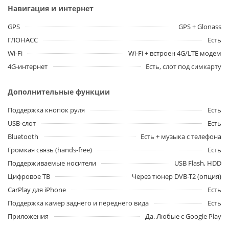
Навигация и интернет
GPS
GPS + Glonass
ГЛОНАСС
Есть
Wi-Fi
Wi-Fi + встроен 4G/LTE модем
4G-интернет
Есть, слот под симкарту
Дополнительные функции
Поддержка кнопок руля
Есть
USB-слот
Есть
Bluetooth
Есть + музыка с телефона
Громкая связь (hands-free)
Есть
Поддерживаемые носители
USB Flash, HDD
Цифровое ТВ
Через тюнер DVB-T2 (опция)
CarPlay для iPhone
Есть
Поддержка камер заднего и переднего вида
Есть
Приложения
Да. Любые с Google Play