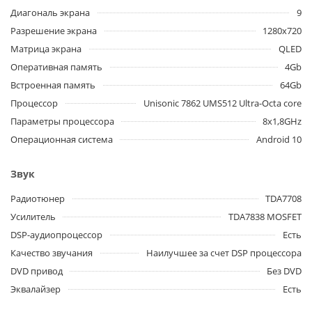
Диагональ экрана
9
Разрешение экрана
1280x720
Матрица экрана
QLED
Оперативная память
4Gb
Встроенная память
64Gb
Процессор
Unisonic 7862 UMS512 Ultra-Octa core
Параметры процессора
8x1,8GHz
Операционная система
Android 10
Звук
Радиотюнер
TDA7708
Усилитель
TDA7838 MOSFET
DSP-аудиопроцессор
Есть
Качество звучания
Наилучшее за счет DSP процессора
DVD привод
Без DVD
Эквалайзер
Есть