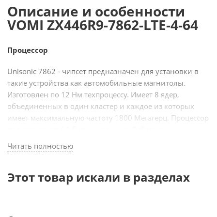
Описание и особенности
VOMI ZX446R9-7862-LTE-4-64
Процессор
Unisonic 7862 - чипсет предназначен для установки в
такие устройства как автомобильные магнитолы.
Изготовлен по 12 Нм техпроцессу. Имеет 8 ядер,
объединенных в один кластер и каждое из которых
имеет максимальную частоту 1800 Мегагерц. Процессор
поддерживает 64-битные данные. Работа с
графическими данными происходит при помощи чипа
Читать полностью
2-ядерного ARM Mali G52 614.4 Мегагерц. Магнитолы
vomi, в которых установлен данный чипсет, способны
Этот товар искали в разделах
работать в сетях LTE.
Экран