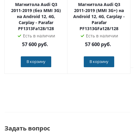
Магнитола Audi Q3
Магнитола Audi Q3
продажей.
2011-2019 (без MMI 3G)
2011-2019 (MMI 3G+) на
➕Установка в сертифицированных установочных
на Android 12, 4G,
Android 12, 4G, Carplay -
центрах не влияет на гарантию на ваш автомобиль.
Carplay - Parafar
Parafar
➕У вас имеются законные 14 дней на проверку
PF1313Fa128/128
PF1313GFa128/128
устройства.
Есть в наличии
Есть в наличии
57 600
руб.
57 600
руб.
Наш магазин - официальный дилер продукции Radiola
по всей России. Приобретая товар у нас, вы получаете
В корзину
В корзину
оригинальное устройство, техподдержку и гарантию!
Задать вопрос