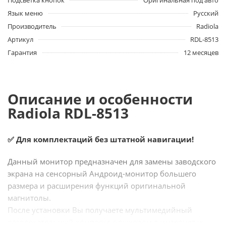
Подсветка кнопок
Оригинальная под авто
Язык меню
Русский
Производитель
Radiola
Артикул
RDL-8513
Гарантия
12 месяцев
Описание и особенности
Radiola RDL-8513
✅ Для комплектаций без штатной навигации!
Данный монитор предназначен для замены заводского
экрана на сенсорный Андроид-монитор большего
размера и расширения функций оригинальной
магнитолы.
После установки Вы получаете мультимедийный
развлекательный комплекс с выходом в интернет и