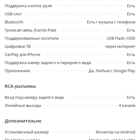
Поддержка кнопок руля
Есть
USB-слот
Есть
Bluetooth
Есть+ музыка с телефона
Громкая связь (hands-free)
Есть
Поддерживаемые носители
USB Flash, HDD
Цифровое ТВ
через интернет
CarPlay для iPhone
Есть
Поддержка камер заднего и переднего вида
Есть
Приложения
Да. Любые с Google Play
RCA-разъемы
Вход под камеру заднего вида
Есть
Линейные выходы
4 канала
Дополнительно
Установочный размер
Монитор на Android