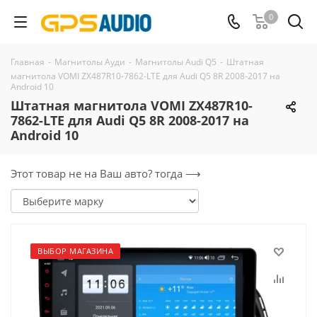
0
Главная
-
Магнитолы Ауди
-
Магнитолы Audi Q5
-
Штатная
магнитола VOMI ZX487R10-7862-LTE для Audi Q5 8R 2008-2017 на
Android 10
Штатная магнитола VOMI ZX487R10-
7862-LTE для Audi Q5 8R 2008-2017 на
Android 10
Этот товар не на Ваш авто? тогда ⟶
ВЫБОР МАГАЗИНА