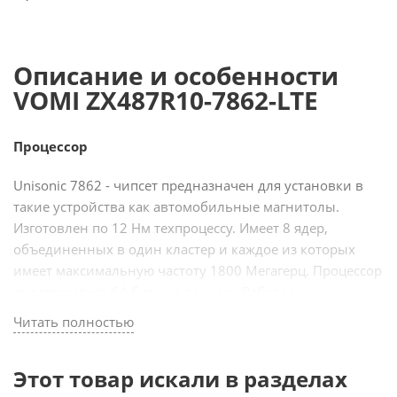
Описание и особенности
VOMI ZX487R10-7862-LTE
Процессор
Unisonic 7862 - чипсет предназначен для установки в
такие устройства как автомобильные магнитолы.
Изготовлен по 12 Нм техпроцессу. Имеет 8 ядер,
объединенных в один кластер и каждое из которых
имеет максимальную частоту 1800 Мегагерц. Процессор
поддерживает 64-битные данные. Работа с
графическими данными происходит при помощи чипа
Читать полностью
2-ядерного ARM Mali G52 614.4 Мегагерц. Магнитолы
vomi, в которых установлен данный чипсет, способны
Этот товар искали в разделах
работать в сетях LTE.