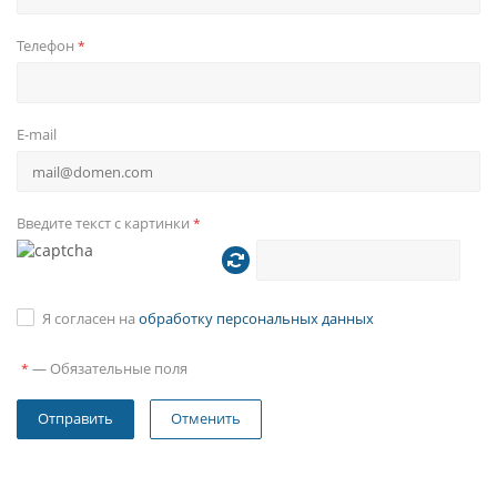
автомобиля, кнопки на рулевом колесе могут быть
подключены в резистивную цепь или по CAN-шине.
Телефон
*
Язык
E-mail
Головное устройство полностью на русском языке. Так
же имеется более десятка других языков.
Введите текст с картинки
*
Я согласен на
обработку персональных данных
—
Обязательные поля
*
Отменить