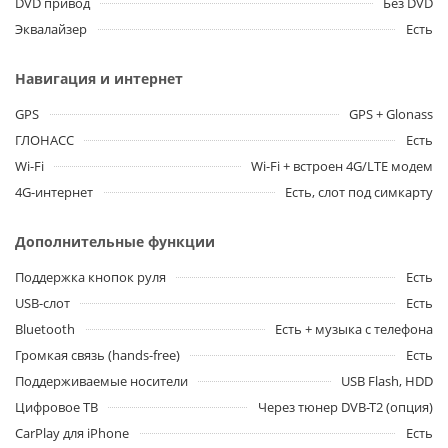
DVD привод
Без DVD
Эквалайзер
Есть
Навигация и интернет
GPS
GPS + Glonass
ГЛОНАСС
Есть
Wi-Fi
Wi-Fi + встроен 4G/LTE модем
4G-интернет
Есть, слот под симкарту
Дополнительные функции
Поддержка кнопок руля
Есть
USB-слот
Есть
Bluetooth
Есть + музыка с телефона
Громкая связь (hands-free)
Есть
Поддерживаемые носители
USB Flash, HDD
Цифровое ТВ
Через тюнер DVB-T2 (опция)
CarPlay для iPhone
Есть