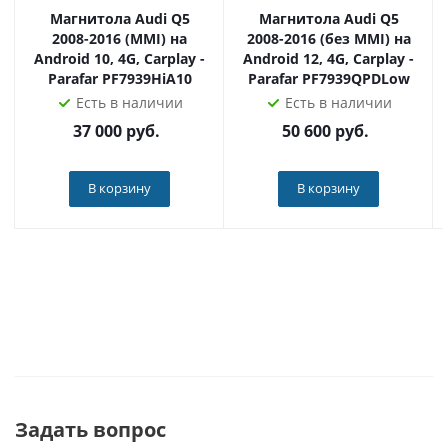
накопителя, с интернета, с карты памяти
Магнитола Audi Q5
Магнитола Audi Q5
видеорегистратора.
2008-2016 (MMI) на
2008-2016 (без MMI) на
Android 10, 4G, Carplay -
Android 12, 4G, Carplay -
Радио
Parafar PF7939HiA10
Parafar PF7939QPDLow
Есть в наличии
Есть в наличии
Головное устройство оснащается цифровым радио-
37 000
руб.
50 600
руб.
модулем TDA7708. Он делает приём радиосигнала ещё
более стабильным и чётким. 18 ячеек памяти,
возможность редактировать название радиостанции
В корзину
В корзину
вручную.
Bluetooth
Головное устройство поддерживает любые модели
мобильных телефонов. Громкая связь (имеется
внутренний и внешний микрофоны), загрузка книги
контактов, прослушивание музыки без проводов,
имеется встроенная функция управления музыкой в
телефоне с магнитолы или с кнопок на руле.
Задать вопрос