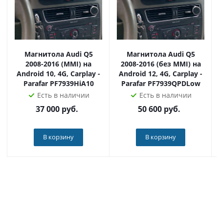
объёмный звук. Вы можете создать такую акустическую
среду в салоне автомобиля, которую пожелаете - без
задержек и помех. Это возможно благодаря двойному
звуковому чипу DPS Adau1701 + Rohm32107 и
коаксиальному (оптоволоконным) кабелю цифрового
Магнитола Audi Q5
Магнитола Audi Q5
аудиовыхода, который снижает уровень фоновых
2008-2016 (MMI) на
2008-2016 (без MMI) на
шумов.
Android 10, 4G, Carplay -
Android 12, 4G, Carplay -
Parafar PF7939HiA10
Parafar PF7939QPDLow
В серии CC3L RCA-провода и внешний порт под сим-
Есть в наличии
Есть в наличии
карту в комплект не входят.
37 000
руб.
50 600
руб.
В корзину
В корзину