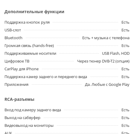
Дополнительные функции
Поддержка кнопок руля
Есть
USB-слот
Есть
Bluetooth
Есть + музыка с телефона
Громкая связь (hands-free)
Есть
Поддерживаемые носители
USB Flash, HDD
Цифровое ТВ
Через тюнер DVB-T2 (опция)
CarPlay для iPhone
Есть
Поддержка камер заднего и переднего вида
Есть
Приложения
Да. Любые с Google Play
RCA-разъемы
Вход под камеру заднего вида
Есть
Выход на сабвуфер
Есть
Видеовыход на мониторы
Есть
AUX
Есть