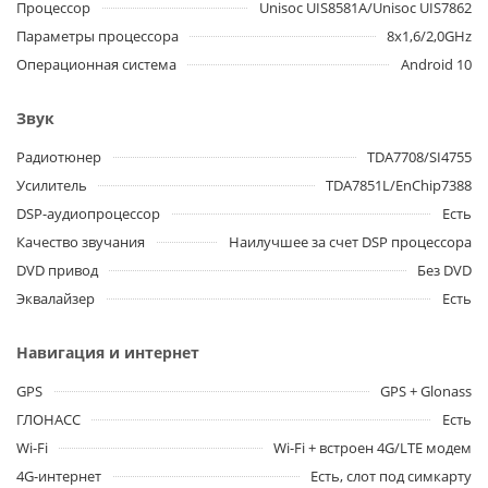
Процессор
Unisoc UIS8581A/Unisoc UIS7862
Параметры процессора
8x1,6/2,0GHz
Операционная система
Android 10
Звук
Радиотюнер
TDA7708/SI4755
Усилитель
TDA7851L/EnChip7388
DSP-аудиопроцессор
Есть
Качество звучания
Наилучшее за счет DSP процессора
DVD привод
Без DVD
Эквалайзер
Есть
Навигация и интернет
GPS
GPS + Glonass
ГЛОНАСС
Есть
Wi-Fi
Wi-Fi + встроен 4G/LTE модем
4G-интернет
Есть, слот под симкарту