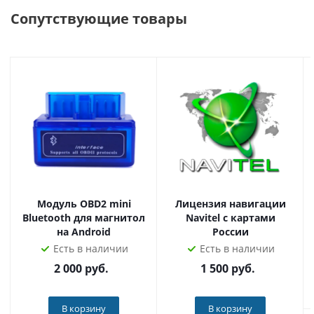
Экран
Сопутствующие товары
Экран, сделанный по технологии IPS, имеет отличную
цветопередачу и широкие углы обзора, что очень
важно в автомобиле, ведь экран магнитолы находится
между водителем и пассажиром, а пассажиры заднего
ряда смотрят на экран снизу вверх, и читаемость экрана
под разными глазами очень важна. Высокая
контрастность и цветопередача имеет большое
значение при ярком солнечном свете. Защитное стекло
позволяет протирать экран, не боясь его поцарапать,
ведь пыль в автомобиле отличается от "домашней" тем,
что состоит из земляной крошки, и при протирании
Модуль OBD2 mini
Лицензия навигации
Bluetooth для магнитол
Navitel с картами
царапает пластик.
на Android
России
Есть в наличии
Есть в наличии
DSP процессор
2 000
руб.
1 500
руб.
Мультимедийный центр в автомобиле позволяет
помимо прослушивания радио еще и потреблять HD
В корзину
В корзину