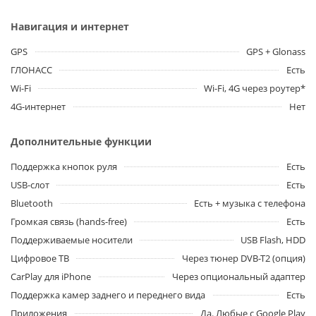
Навигация и интернет
GPS
GPS + Glonass
ГЛОНАСС
Есть
Wi-Fi
Wi-Fi, 4G через роутер*
4G-интернет
Нет
Дополнительные функции
Поддержка кнопок руля
Есть
USB-слот
Есть
Bluetooth
Есть + музыка с телефона
Громкая связь (hands-free)
Есть
Поддерживаемые носители
USB Flash, HDD
Цифровое ТВ
Через тюнер DVB-T2 (опция)
CarPlay для iPhone
Через опциональный адаптер
Поддержка камер заднего и переднего вида
Есть
Приложения
Да. Любые с Google Play