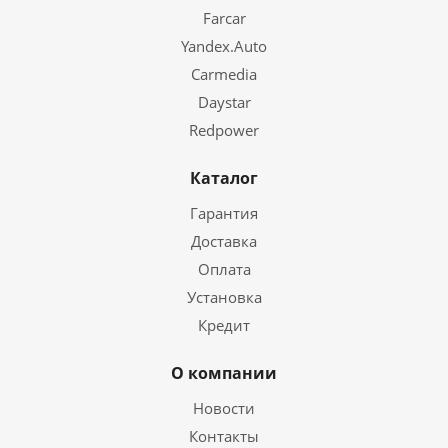
Язык
Farcar
Головное устройство полностью на русском языке. Так
Yandex.Auto
же имеется более десятка других языков.
Carmedia
Daystar
Redpower
Каталог
Гарантия
Доставка
Оплата
Установка
Кредит
О компании
Новости
Контакты