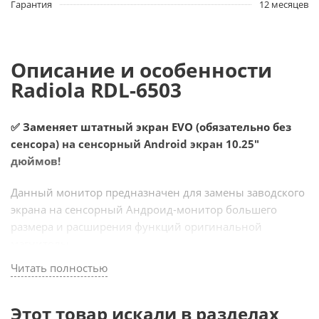
Гарантия
12 месяцев
Описание и особенности
Radiola RDL-6503
✅ Заменяет штатный экран EVO (обязательно без
сенсора) на сенсорный Android экран 10.25"
дюймов!
Данный монитор предназначен для замены заводского
экрана на сенсорный Андроид-монитор большего
размера и расширения функций оригинальной
магнитолы.
После установки Вы получаете мультимедийный
Читать полностью
развлекательный комплекс с выходом в интернет и
всеми прелестями системы Android (Youtube, Яндекс-
Этот товар искали в разделах
Навигатор, Онлайн-ТВ и прочее). Кроме