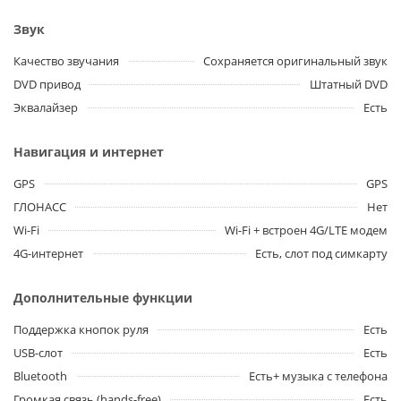
Звук
Качество звучания
Сохраняется оригинальный звук
DVD привод
Штатный DVD
Эквалайзер
Есть
Навигация и интернет
GPS
GPS
ГЛОНАСС
Нет
Wi-Fi
Wi-Fi + встроен 4G/LTE модем
4G-интернет
Есть, слот под симкарту
Дополнительные функции
Поддержка кнопок руля
Есть
USB-слот
Есть
Bluetooth
Есть+ музыка с телефона
Громкая связь (hands-free)
Есть