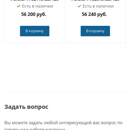
центрах не влияет на гарантию на ваш автомобиль.
Есть в наличии
Есть в наличии
➕У вас имеются законные 14 дней на проверку
56 200
руб.
56 240
руб.
устройства.
В корзину
В корзину
Наш магазин - официальный дилер продукции Radiola
по всей России. Приобретая товар у нас, вы получаете
оригинальное устройство, техподдержку и гарантию!
Задать вопрос
Вы можете задать любой интересующий вас вопрос по
товару или работе магазина.