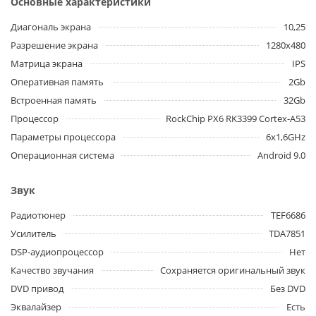
Основные характеристики
Диагональ экрана
10,25
Разрешение экрана
1280x480
Матрица экрана
IPS
Оперативная память
2Gb
Встроенная память
32Gb
Процессор
RockChip PX6 RK3399 Cortex-A53
Параметры процессора
6x1,6GHz
Операционная система
Android 9.0
Звук
Радиотюнер
TEF6686
Усилитель
TDA7851
DSP-аудиопроцессор
Нет
Качество звучания
Сохраняется оригинальный звук
DVD привод
Без DVD
Эквалайзер
Есть