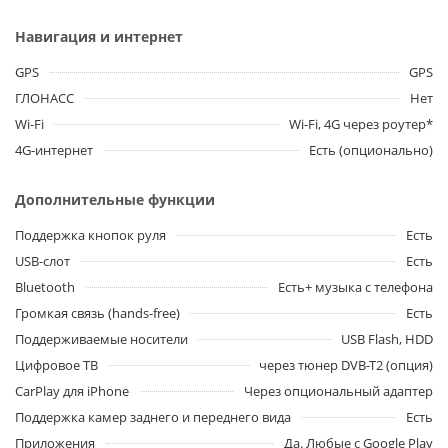
Навигация и интернет
GPS
GPS
ГЛОНАСС
Нет
Wi-Fi
Wi-Fi, 4G через роутер*
4G-интернет
Есть (опционально)
Дополнительные функции
Поддержка кнопок руля
Есть
USB-слот
Есть
Bluetooth
Есть+ музыка с телефона
Громкая связь (hands-free)
Есть
Поддерживаемые носители
USB Flash, HDD
Цифровое ТВ
через тюнер DVB-T2 (опция)
CarPlay для iPhone
Через опциональный адаптер
Поддержка камер заднего и переднего вида
Есть
Приложения
Да. Любые с Google Play