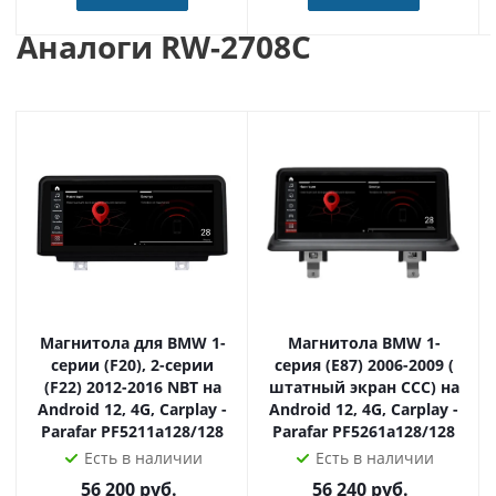
Аналоги RW-2708C
Новейший процессор RockChip PX6 RK3399 1.6GHz Six-
core Cortex-A53, 4Гб оперативной и 32Гб встроенной
памяти обеспечат надежную работу устройства и
установленных приложений.
Огромное количество пользовательских настроек,
таких установка заставки, настройка рабочих столов и
виджетов, мультиязычность, всеформатность -
позволят любому пользователю настроить работу
мультимедиасистемы на базе Android 9.0 под
собственные предпочтения.
Магнитола для BMW 1-
Магнитола BMW 1-
Встроенный модуль WiFi и поддержка множества 3g и
серии (F20), 2-серии
серия (E87) 2006-2009 (
4g модемов обеспечат связь с Интернетом для
(F22) 2012-2016 NBT на
штатный экран CCC) на
Android 12, 4G, Carplay -
Android 12, 4G, Carplay -
получения обновлений, актуальной дорожной
Parafar PF5211a128/128
Parafar PF5261a128/128
информации, просмотра видео- и прослушивания
Есть в наличии
Есть в наличии
аудио-файлов онлайн.
56 200
руб.
56 240
руб.