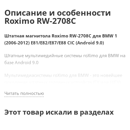
Описание и особенности
Roximo RW-2708C
Штатная магнитола Roximo RW-2708C для BMW 1
(2006-2012) E81/E82/E87/E88 CIC (Android 9.0)
Штатные мультимедийные системы roXimo для BMW на
базе Android 9.0
Мультимедиасистемы roXimo для BMW - это новейшее
поколение штатных головных устройств (ГУ или ШГУ),
устанавливаемых в место мониторов автомобилей
Читать полностью
BMW. Мультимедиасистема подключается к штатной
аудиосистеме, отлично вписывается в дизайн
автомобильной панели, управляется кнопками на руле
Этот товар искали в разделах
и полностью интегрируется со штатными системами
автомобиля.