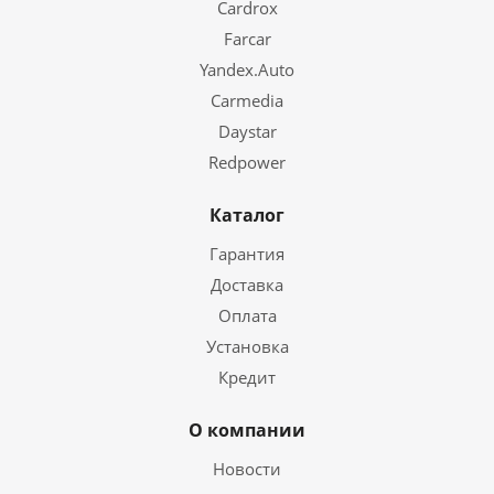
Cardrox
GPS/Glonass
Да,
Farcar
Yandex.Auto
CANBUS
Да,
уси
Carmedia
Daystar
Мощность
4*5
Redpower
Особенности
Гол
USB
Каталог
(ви
Гарантия
КОМПЛЕКТАЦИЯ
Доставка
головное устройство (магнитола);
Оплата
антенна GPS;
Установка
комплект проводов для подключения;
Кредит
USB-кабель;
О компании
элементы крепления;
гарантийный талон.
Новости