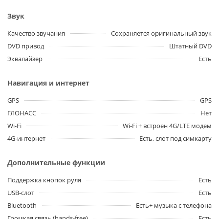
Звук
Качество звучания
Сохраняется оригинальный звук
DVD привод
Штатный DVD
Эквалайзер
Есть
Навигация и интернет
GPS
GPS
ГЛОНАСС
Нет
Wi-Fi
Wi-Fi + встроен 4G/LTE модем
4G-интернет
Есть, слот под симкарту
Дополнительные функции
Поддержка кнопок руля
Есть
USB-слот
Есть
Bluetooth
Есть+ музыка с телефона
Громкая связь (hands-free)
Есть