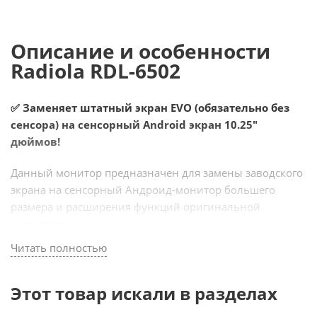
Описание и особенности
Radiola RDL-6502
✅ Заменяет штатный экран EVO (обязательно без
сенсора) на сенсорный Android экран 10.25"
дюймов!
Данный монитор предназначен для замены заводского
экрана на сенсорный Андроид-монитор большего
размера и расширения функций оригинальной
магнитолы.
После установки Вы получаете мультимедийный
Читать полностью
развлекательный комплекс с выходом в интернет и
всеми прелестями системы Android (Youtube, Яндекс-
Этот товар искали в разделах
Навигатор, Онлайн-ТВ и прочее). Кроме
Яндекс.навигатора с пробками и голосовым набором