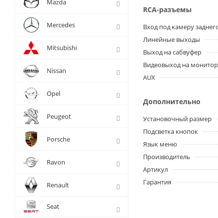
Mazda
RCA-разъемы
Mercedes
Вход под камеру заднег
Линейные выходы
Mitsubishi
Выход на сабвуфер
Видеовыход на монито
Nissan
AUX
Opel
Дополнительно
Peugeot
Установочный размер
Подсветка кнопок
Porsche
Язык меню
Производитель
Ravon
Артикул
Гарантия
Renault
Seat