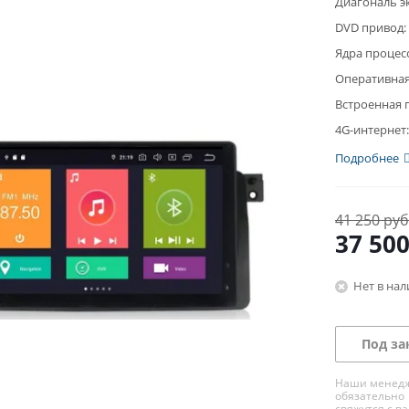
Диагональ э
DVD привод:
Ядра процес
Оперативная
Встроенная 
4G-интернет:
Подробнее
41 250 руб
37 50
Нет в на
Под за
Наши менед
обязательно
свяжутся с в