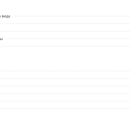
о вида
ры