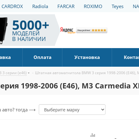
CARDROX
Radiola
FARCAR
ROXIMO
Teyes
NA
5000+
МОДЕЛЕЙ
В НАЛИЧИИ
авка
Оплата
Установка
Конта
 3 серии (е46)
-
Штатная автомагнитола BMW 3 серия 1998-2006 (E46), M
ия 1998-2006 (E46), M3 Carmedia XN
ш авто? тогда ⟶