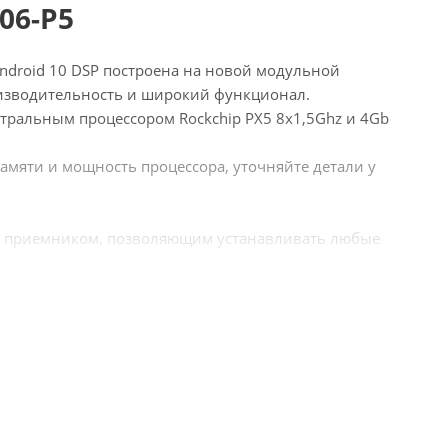
06-P5
Android 10 DSP построена на новой модульной
оизводительность и широкий функционал.
тральным процессором Rockchip PX5 8x1,5Ghz и 4Gb
амяти и мощность процессора, уточняйте детали у
PS приемником, позволяющим устанавливать любые
одключение к интернету дает вам неограниченные
емых программ с Play Market. Громкая связь, видео в
его смартфона - самые часто используемые функции.
ойки.