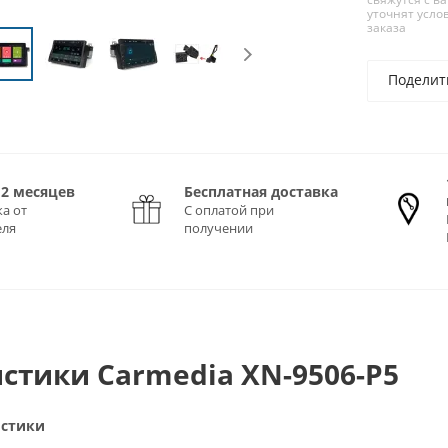
уточнят усло
заказа
Поделит
12 месяцев
Бесплатная доставка
а от
С оплатой при
еля
получении
стики Carmedia XN-9506-P5
истики