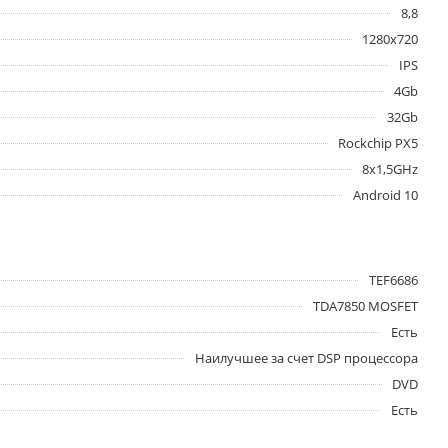
8,8
1280x720
IPS
4Gb
32Gb
Rockchip PX5
8x1,5GHz
Android 10
TEF6686
TDA7850 MOSFET
Есть
Наилучшее за счет DSP процессора
DVD
Есть