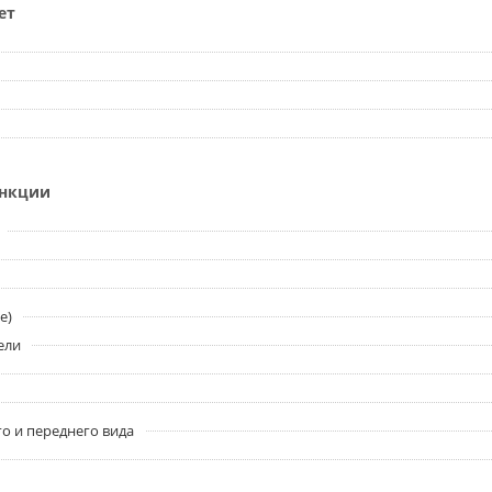
ет
ункции
e)
ели
о и переднего вида