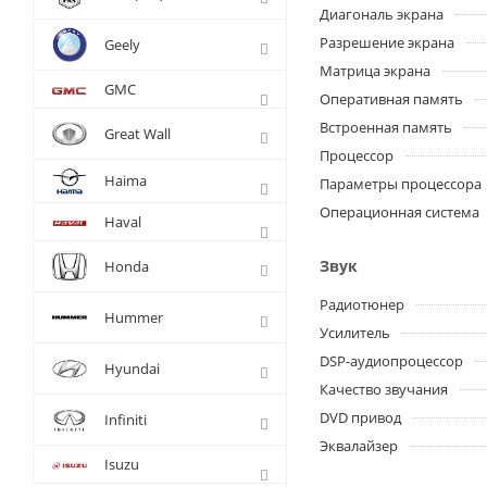
Диагональ экрана
Разрешение экрана
Geely
Матрица экрана
GMC
Оперативная память
Встроенная память
Great Wall
Процессор
Haima
Параметры процессора
Операционная система
Haval
Звук
Honda
Радиотюнер
Hummer
Усилитель
DSP-аудиопроцессор
Hyundai
Качество звучания
DVD привод
Infiniti
Эквалайзер
Isuzu