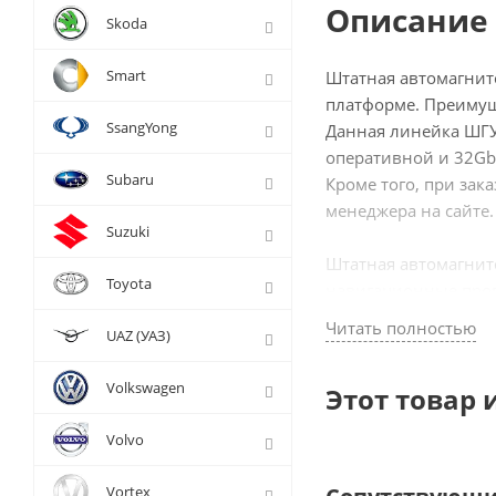
Описание 
Skoda
Smart
Штатная автомагнито
платформе. Преимущ
SsangYong
Данная линейка ШГУ
оперативной и 32Gb
Subaru
Кроме того, при зак
менеджера на сайте.
Suzuki
Штатная автомагнит
Toyota
навигационные прог
возможности для веб
Читать полностью
UAZ (УАЗ)
движении, YouTube, 
Volkswagen
Этот товар 
Особенности XN-950
Volvo
- Встроенный цифров
- Цифровой сенсорны
Vortex