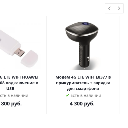
 т.ч. Алиса) и управление андроид!
чистейший объемный звук!
и или установкой в Москве или вашем городе с
TE WIFI HUAWEI
Модем 4G LTE WIFI E8377 в
608 подключение к
прикуриватель + зарядка
USB
для смартфона
сть в наличии
Есть в наличии
 800
руб.
4 300
руб.