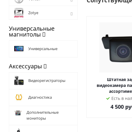
Сопутствующи
- Rockchip PX5 8x1,
- Оперативная памят
Zotye
- Внешний и внутрен
- NXP6686FM цифров
Универсальные
- Топовый усилитель
магнитолы
В нашем интернет-ма
Универсальные
официального склад
Аксессуары
Штатная за
Видеорегистраторы
видеокамера па
ассортиме
Диагностика
Есть в на
4 500
ру
Дополнительные
мониторы