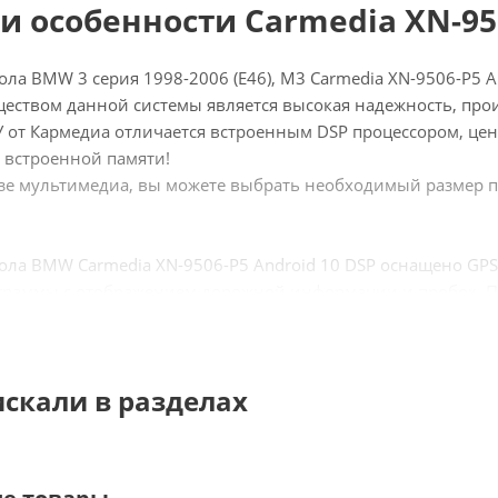
и особенности Carmedia XN-95
ла BMW 3 серия 1998-2006 (E46), M3 Carmedia XN-9506-P5 
еством данной системы является высокая надежность, пр
 от Кармедиа отличается встроенным DSP процессором, цен
 встроенной памяти!
азе мультимедиа, вы можете выбрать необходимый размер п
ола BMW Carmedia XN-9506-P5 Android 10 DSP оснащено G
раммы с отображением дорожной информации и пробок. П
-серфинга и отсутствие ограничений по количеству использу
Яндекс.Навигатор, радио, музыка с любых носителей и ваш
искали в разделах
6-P5:
ой DSP процессор для качественного звука и тонкой настр
й экран 8,8 дюймов с IPS матрицей!