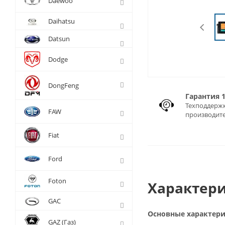
Daewoo
Daihatsu
Datsun
Dodge
DongFeng
Гарантия 
Техподдержк
FAW
производит
Fiat
Ford
Foton
Характери
GAC
Основные характер
GAZ (Газ)