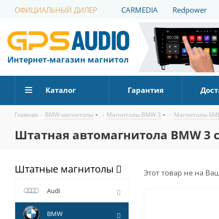
ОФИЦИАЛЬНЫЙ ДИЛЕР
CARMEDIA
Redpower
Интернет-магазин магнитол
Каталог
Гарантия
Дост
Главная
-
BMW магнитолы
-
Магнитолы BMW 3
-
Магнитолы БМВ
Штатная автомагнитола BMW 3 сер
Штатные магнитолы
Этот товар не на Ва
Audi
BMW