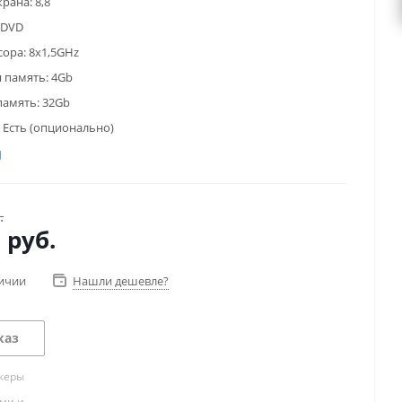
крана:
8,8
DVD
сора:
8x1,5GHz
 память:
4Gb
память:
32Gb
Есть (опционально)
.
0
руб.
личии
Нашли дешевле?
каз
жеры
ами и