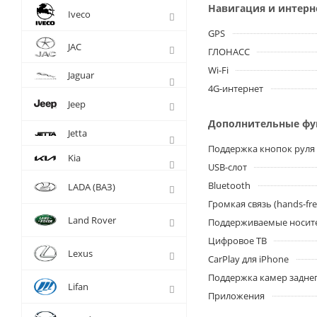
Навигация и интерн
Iveco
GPS
JAC
ГЛОНАСС
Wi-Fi
Jaguar
4G-интернет
Jeep
Дополнительные ф
Jetta
Поддержка кнопок руля
Kia
USB-слот
Bluetooth
LADA (ВАЗ)
Громкая связь (hands-fre
Land Rover
Поддерживаемые носит
Цифровое ТВ
Lexus
CarPlay для iPhone
Поддержка камер заднег
Lifan
Приложения