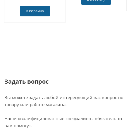
центры в Москве и Санкт-Петербурге.
➕Оборудование проверяется и готовится инженерами
В корзину
Parafar под комплектацию вашего автомобиля перед
продажей.
➕Установка в сертифицированных установочных
центрах не влияет на гарантию на ваш автомобиль.
➕У вас имеются законные 14 дней на проверку
устройства.
Наш магазин - официальный дилер продукции Parafar
по всей России. Приобретая товар у нас, вы получаете
оригинальное устройство, техподдержку и гарантию!
Задать вопрос
Вы можете задать любой интересующий вас вопрос по
товару или работе магазина.
Наши квалифицированные специалисты обязательно
вам помогут.