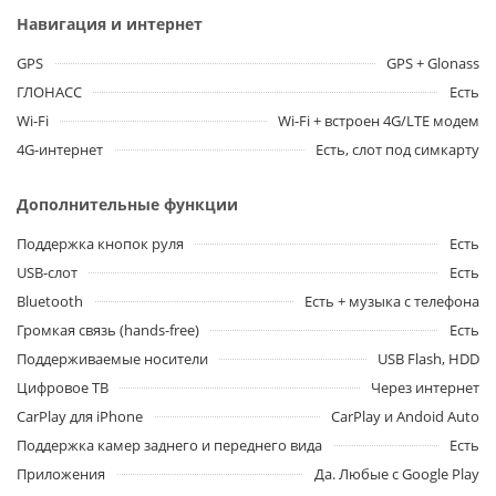
Навигация и интернет
GPS
GPS + Glonass
ГЛОНАСС
Есть
Wi-Fi
Wi-Fi + встроен 4G/LTE модем
4G-интернет
Есть, слот под симкарту
Дополнительные функции
Поддержка кнопок руля
Есть
USB-слот
Есть
Bluetooth
Есть + музыка с телефона
Громкая связь (hands-free)
Есть
Поддерживаемые носители
USB Flash, HDD
Цифровое ТВ
Через интернет
CarPlay для iPhone
CarPlay и Andoid Auto
Поддержка камер заднего и переднего вида
Есть
Приложения
Да. Любые с Google Play