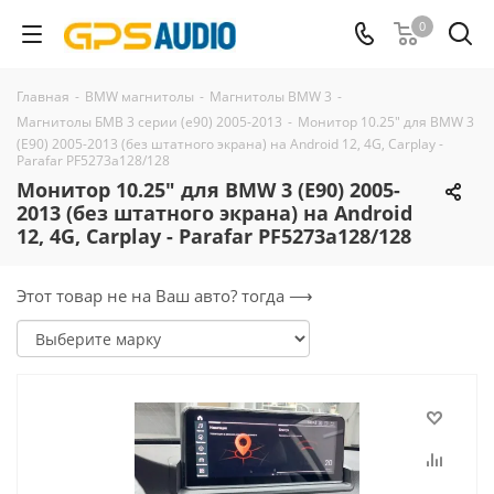
0
Главная
-
BMW магнитолы
-
Магнитолы BMW 3
-
Магнитолы БМВ 3 серии (е90) 2005-2013
-
Монитор 10.25" для BMW 3
(E90) 2005-2013 (без штатного экрана) на Android 12, 4G, Carplay -
Parafar PF5273a128/128
Монитор 10.25" для BMW 3 (E90) 2005-
2013 (без штатного экрана) на Android
12, 4G, Carplay - Parafar PF5273a128/128
Этот товар не на Ваш авто? тогда ⟶