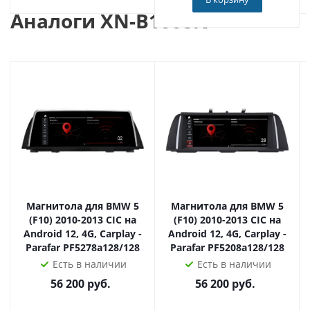
управление андроид!
Аналоги XN-B1008N
- NXP6686FM цифровой Радио модуль высокой
чувствительности!
В нашем интернет-магазине вы можете купить XN-
B1008N с доставкой по России или установкой в
Москве или вашем городе с официального склада
Carmedia.
Магнитола для BMW 5
Магнитола для BMW 5
(F10) 2010-2013 CIC на
(F10) 2010-2013 CIC на
Android 12, 4G, Carplay -
Android 12, 4G, Carplay -
Parafar PF5278a128/128
Parafar PF5208a128/128
Есть в наличии
Есть в наличии
56 200
руб.
56 200
руб.