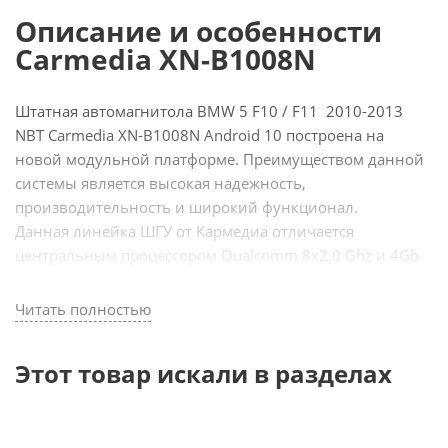
Описание и особенности
Carmedia XN-B1008N
Штатная автомагнитола BMW 5 F10 / F11 2010-2013
NBT Carmedia XN-B1008N Android 10 построена на
новой модульной платформе. Преимуществом данной
системы является высокая надежность,
производительность и широкий функционал.
Данная линейка ШГУ от Кармедиа отличается
центральным процессором Qualcomm 8x2,0 Ghz и 4Gb
оперативной и 64Gb встроенной памяти!
Кроме того, при заказе мультимедиа, вы можете
Читать полностью
выбрать необходимый размер памяти и мощность
процессора, уточняйте детали у менеджера на сайте.
Этот товар искали в разделах
Штатное головное устройство для BMW на Android 10
оснащено GPS приемником, позволяющим
устанавливать любые навигационные программы с