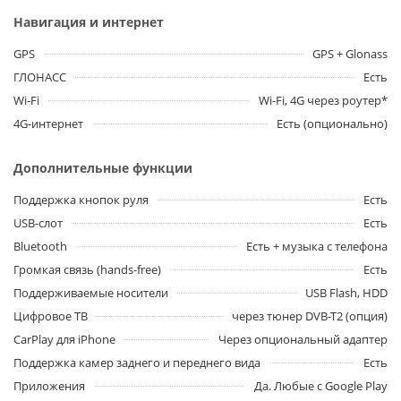
Навигация и интернет
GPS
GPS + Glonass
ГЛОНАСС
Есть
Wi-Fi
Wi-Fi, 4G через роутер*
4G-интернет
Есть (опционально)
Дополнительные функции
Поддержка кнопок руля
Есть
USB-слот
Есть
Bluetooth
Есть + музыка с телефона
Громкая связь (hands-free)
Есть
Поддерживаемые носители
USB Flash, HDD
Цифровое ТВ
через тюнер DVB-T2 (опция)
CarPlay для iPhone
Через опциональный адаптер
Поддержка камер заднего и переднего вида
Есть
Приложения
Да. Любые с Google Play