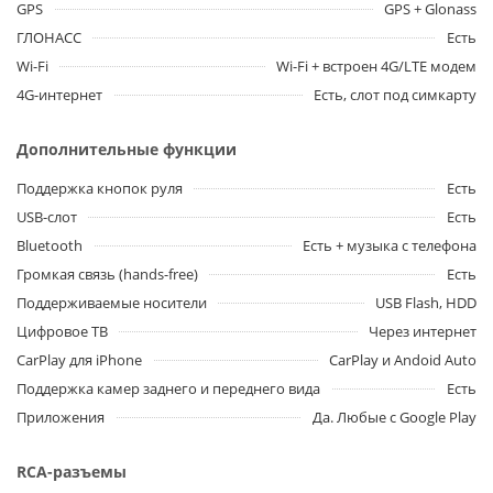
GPS
GPS + Glonass
ГЛОНАСС
Есть
Wi-Fi
Wi-Fi + встроен 4G/LTE модем
4G-интернет
Есть, слот под симкарту
Дополнительные функции
Поддержка кнопок руля
Есть
USB-слот
Есть
Bluetooth
Есть + музыка с телефона
Громкая связь (hands-free)
Есть
Поддерживаемые носители
USB Flash, HDD
Цифровое ТВ
Через интернет
CarPlay для iPhone
CarPlay и Andoid Auto
Поддержка камер заднего и переднего вида
Есть
Приложения
Да. Любые с Google Play
RCA-разъемы