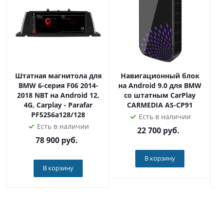
➕Установка осуществляется pin-to-pin, что позволяет
сохранить функции заводского устройства, такие как
поддержка камер, парктроников, управления на руле и
т.д.
➕Официальная гарантия и техподдержка Parafar 12
месяцев. Сервисный центр в Москве.
➕Оборудование проверяется и готовится инженерами
Штатная магнитола для
Навигационный блок
Parafar под комплектацию вашего автомобиля перед
BMW 6-серия F06 2014-
на Android 9.0 для BMW
2018 NBT на Android 12,
со штатным CarPlay
продажей.
4G, Carplay - Parafar
CARMEDIA AS-CP91
➕У вас имеются законные 14 дней на проверку
PF5256a128/128
Есть в наличии
устройства.
Есть в наличии
22 700
руб.
78 900
руб.
Наш магазин - официальный дилер продукции Parafar
по всей России. Приобретая товар у нас, вы получаете
В корзину
оригинальное устройство, техподдержку и гарантию!
В корзину