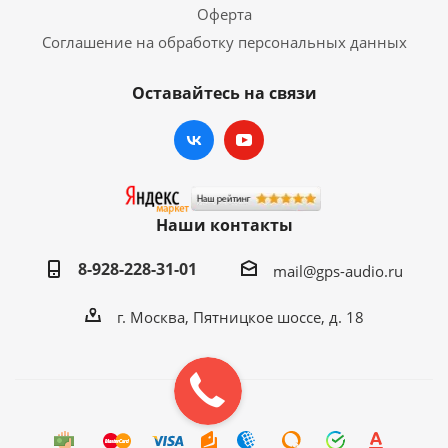
Микрофон
Андроид. Возможность
Оферта
подключения вебкамеры для
Соглашение на обработку персональных данных
общения в Skype и др.
Оставайтесь на связи
Проигрывание
Да, A2DP Bluetooth
музыки через BT
Поиск контактов
Да, быстрый удобный.
Да, без ограничений, установка
Google Play
любых приложений.
Наши контакты
1*USB OTG, 1*USB HOST
8-928-228-31-01
(поддержка HDD дисков, USB
mail@gps-audio.ru
USB
drive, Keyboard, Mouse,
г. Москва, Пятницкое шоссе, д. 18
Вебкамера, Wi-Fi роутеров,
зарядка мобильных и др.)
Обучение кнопок
Да, удобная настройка.
руля
Русский (грамотный) + любой