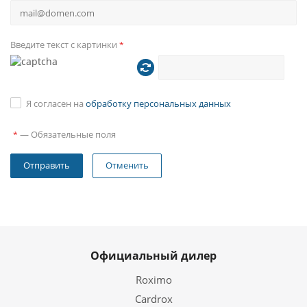
выхода + центральный и
сабвуфер.
Введите текст с картинки
*
Видеовход под камеру парковки,
Видеовходы и
2 видео+аудио входа под
выходы
внешние устройства
Я согласен на
обработку персональных данных
Высокочувствительное
Радио
цифровое радио NXP 6686 FM
—
Обязательные поля
*
(Отличный прием)
Редактирование
Отменить
Да
названия станций
Камера заднего
Поддерживает. С
вида
автоматическим включением
Датчики давления
Да, опционально
Официальный дилер
в шинах TMPS
Roximo
Опционально DVB-T2 или через
Цифровое ТВ
Cardrox
интернет