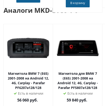
автомобиле мобильный офис благодаря последним
В корзину
Аналоги MKD-B739-P6
возможностям
Android 10
, миллионам приложений на
PlayMarket и Wi-Fi/3G интернету. Возможность
подключения любого внешнего устройства (цифровой
ТВ-тюнер, подголовники, камера, диагностика
автомобиля, парктроники, датчики давления в шинах и
т.д.)
Главные преимущества:
Встроенный цифровой DSP процессор для
качественного звука и тонкой настройки.
Цифровой сенсорный экран с IPS матрицей!
Магнитола BMW 7 (E65)
Магнитола для BMW 7
6-и ядерный процессор RK PX6 + надежные
2001-2008 на Android 12,
(E65) 2001-2008 на
комплектующие!
4G, Carplay - Parafar
Android 12, 4G, Carplay -
PF6207a128/128
Parafar PF5807a128/128
Внешний и внутренний микрофон полностью
Есть в наличии
Есть в наличии
поддерживает голосовой поиск и управление
56 060
руб.
59 840
руб.
андроид!