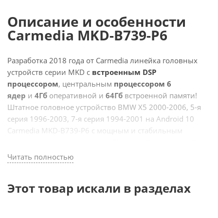
Описание и особенности
Carmedia MKD-B739-P6
Разработка 2018 года от Carmedia линейка головных
устройств серии MKD с
встроенным DSP
процессором
, центральным
процессором 6
ядер
и
4Гб
оперативной и
64Гб
встроенной памяти!
Штатное головное устройство BMW X5 2000-2006, 5-я
серия 1996-2003, 7-я серия 1994-2001 на Android 10
Carmedia MKD-B739-P6 с мощным и стабильным
шестиядерным процессором RK, точной навигацией
(GPS, Глонасс), ярким сенсорным
IPS
экраном и громкой
Читать полностью
связью идеально подходит для замены магнитолы на
вашем авто!
Этот товар искали в разделах
Rockchip RK3399 – высокопроизводительный процессор
с пониженным энергопотреблением, предназначенный