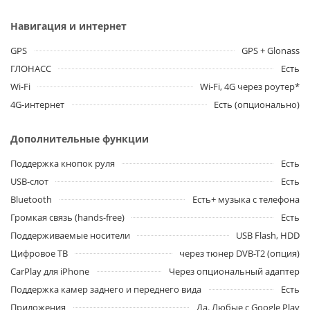
Навигация и интернет
GPS
GPS + Glonass
ГЛОНАСС
Есть
Wi-Fi
Wi-Fi, 4G через роутер*
4G-интернет
Есть (опционально)
Дополнительные функции
Поддержка кнопок руля
Есть
USB-слот
Есть
Bluetooth
Есть+ музыка с телефона
Громкая связь (hands-free)
Есть
Поддерживаемые носители
USB Flash, HDD
Цифровое ТВ
через тюнер DVB-T2 (опция)
CarPlay для iPhone
Через опциональный адаптер
Поддержка камер заднего и переднего вида
Есть
Приложения
Да. Любые с Google Play