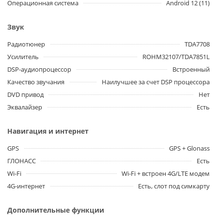
Операционная система
Android 12 (11)
Звук
Радиотюнер
TDA7708
Усилитель
ROHM32107/TDA7851L
DSP-аудиопроцессор
Встроенный
Качество звучания
Наилучшее за счет DSP процессора
DVD привод
Нет
Эквалайзер
Есть
Навигация и интернет
GPS
GPS + Glonass
ГЛОНАСС
Есть
Wi-Fi
Wi-Fi + встроен 4G/LTE модем
4G-интернет
Есть, слот под симкарту
Дополнительные функции