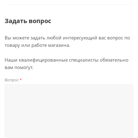
докупаются отдельно (планшеты OL)
⚡ Возможность подключения второй независимой
Задать вопрос
зоны (доп. переходник USB-RCA)
⚡ Обновление по воздуху (не все планшеты, уточняйте)
Вы можете задать любой интересующий вас вопрос по
товару или работе магазина.
Наши квалифицированные специалисты обязательно
вам помогут.
Вопрос
*