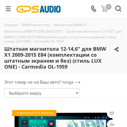
0
Главная
-
BMW магнитолы
-
Магнитолы BMW X1
-
Магнитолы BMW X1 E84 2009-2015
-
Штатная магнитола 12-14,6" для
BMW X1 2009-2015 E84 (комплектации со штатным экраном и без)
(стиль LUX ONE) - Carmedia OL-1959
Штатная магнитола 12-14,6" для BMW
X1 2009-2015 E84 (комплектации со
штатным экраном и без) (стиль LUX
ONE) - Carmedia OL-1959
Этот товар не на Ваш авто? тогда ⟶
10 ВАРИАНТОВ ЭКРАНА