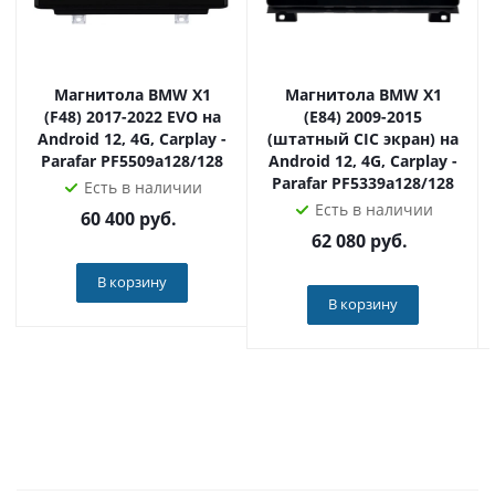
➕Оборудование проверяется и готовится инженерами
Radiola под комплектацию вашего автомобиля перед
продажей.
Магнитола BMW X1
Магнитола BMW X1
➕Установка в сертифицированных установочных
(F48) 2017-2022 EVO на
(E84) 2009-2015
центрах не влияет на гарантию на ваш автомобиль.
Android 12, 4G, Carplay -
(штатный CIC экран) на
➕У вас имеются законные 14 дней на проверку
Parafar PF5509a128/128
Android 12, 4G, Carplay -
устройства.
Parafar PF5339a128/128
Есть в наличии
Есть в наличии
60 400
руб.
Наш магазин - официальный дилер продукции Radiola
62 080
руб.
по всей России. Приобретая товар у нас, вы получаете
оригинальное устройство, техподдержку и гарантию!
В корзину
В корзину