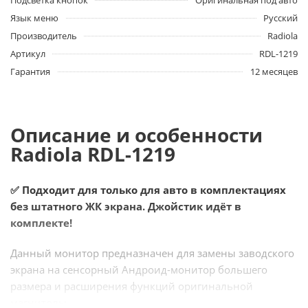
Подсветка кнопок
Оригинальная под авто
Язык меню
Русский
Производитель
Radiola
Артикул
RDL-1219
Гарантия
12 месяцев
Описание и особенности
Radiola RDL-1219
✅ Подходит для только для авто в комплектациях
без штатного ЖК экрана. Джойстик идёт в
комплекте!
Данный монитор предназначен для замены заводского
экрана на сенсорный Андроид-монитор большего
размера и расширения функций оригинальной
магнитолы.