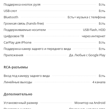
Поддержка кнопок руля
Есть
USB-слот
Есть
Bluetooth
Есть+ музыка с телефона
Громкая связь (hands-free)
Есть
Поддерживаемые носители
USB Flash, HDD
Цифровое ТВ
через интернет
CarPlay для iPhone
Есть
Поддержка камер заднего и переднего вида
Есть
Приложения
Да. Любые с Google Play
RCA-разъемы
Вход под камеру заднего вида
Есть
Линейные выходы
4 канала
Дополнительно
Установочный размер
Монитор на Android