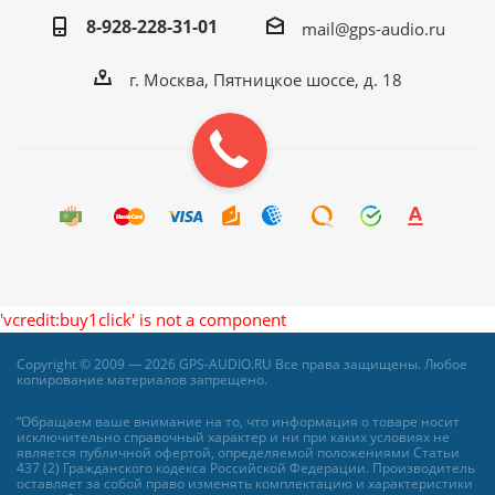
8-928-228-31-01
mail@gps-audio.ru
г. Москва, Пятницкое шоссе, д. 18
'vcredit:buy1click' is not a component
Copyright © 2009 — 2026 GPS-AUDIO.RU Все права защищены. Любое
копирование материалов запрещено.
“Обращаем ваше внимание на то, что информация о товаре носит
исключительно справочный характер и ни при каких условиях не
является публичной офертой, определяемой положениями Статьи
437 (2) Гражданского кодекса Российской Федерации. Производитель
оставляет за собой право изменять комплектацию и характеристики