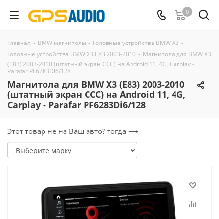
0
Главная
-
BMW магнитолы
-
Головные устройства BMW X3
-
Головные устройства BMW X3 E83 2003-2010
-
Магнитола для BMW X3
(E83) 2003-2010 (штатный экран ССС) на Android 11, 4G, Carplay -
Parafar PF6283Di6/128
Магнитола для BMW X3 (E83) 2003-2010
(штатный экран ССС) на Android 11, 4G,
Carplay - Parafar PF6283Di6/128
Этот товар не на Ваш авто? тогда ⟶