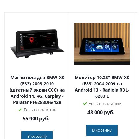
техническую службу Parafar.
➕Установка осуществляется pin-to-pin, что позволяет
сохранить функции заводского устройства, такие как
поддержка камер, парктроников, управления на руле и
т.д.
➕Официальная гарантия и техподдержка Parafar 12
месяцев. Сервисный центр в Москве.
➕Оборудование проверяется и готовится инженерами
Parafar под комплектацию вашего автомобиля перед
продажей.
➕У вас имеются законные 14 дней на проверку
Магнитола для BMW X3
Монитор 10,25" BMW X3
устройства.
(E83) 2003-2010
(E83) 2004-2009 на
(штатный экран ССС) на
Android 13 - Radiola RDL-
Android 11, 4G, Carplay -
6283 L
Наш магазин - официальный дилер продукции Parafar
Parafar PF6283Di6/128
Есть в наличии
по всей России. Приобретая товар у нас, вы получаете
Есть в наличии
оригинальное устройство, техподдержку и гарантию!
48 000
руб.
55 900
руб.
В корзину
В корзину