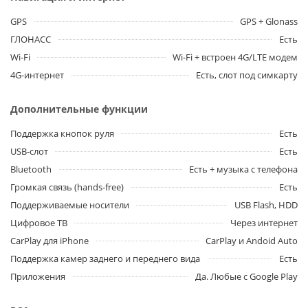
GPS
GPS + Glonass
ГЛОНАСС
Есть
Wi-Fi
Wi-Fi + встроен 4G/LTE модем
4G-интернет
Есть, слот под симкарту
Дополнительные функции
Поддержка кнопок руля
Есть
USB-слот
Есть
Bluetooth
Есть + музыка с телефона
Громкая связь (hands-free)
Есть
Поддерживаемые носители
USB Flash, HDD
Цифровое ТВ
Через интернет
CarPlay для iPhone
CarPlay и Andoid Auto
Поддержка камер заднего и переднего вида
Есть
Приложения
Да. Любые с Google Play