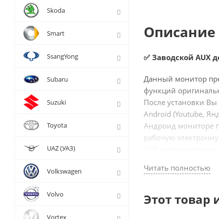
Skoda
Описание 
Smart
SsangYong
✅ Заводской AUX д
Данный монитор пре
Subaru
функций оригиналь
После установки Вы
Suzuki
Android (Youtube, Я
Toyota
Андроид мониторе по
рабочую электронну
UAZ (УАЗ)
USB жестком диске д
Читать полностью
Подключение происх
Volkswagen
и экрана, переход в
Штатные функции ор
Volvo
Этот товар 
Компания Radiola мн
Vortex