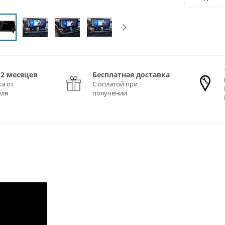
12 месяцев
Бесплатная доставка
а от
С оплатой при
еля
получении