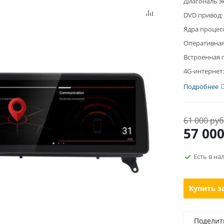
Диагональ э
DVD привод:
Ядра процес
Оперативная
Встроенная 
4G-интернет:
Подробнее
61 000 руб
57 00
Есть в на
Купить з
Поделит