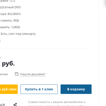
крана:
12.3
Штатный DVD
сора:
8x2,8GHz
 память:
8Gb
память:
128Gb
Есть, слот под симкарту
.
0
руб.
личии
Нашли дешевле?
а
руб./мес.
Купить в 1 клик
В корзину
Совместимость с вашим автомобилем и
ься