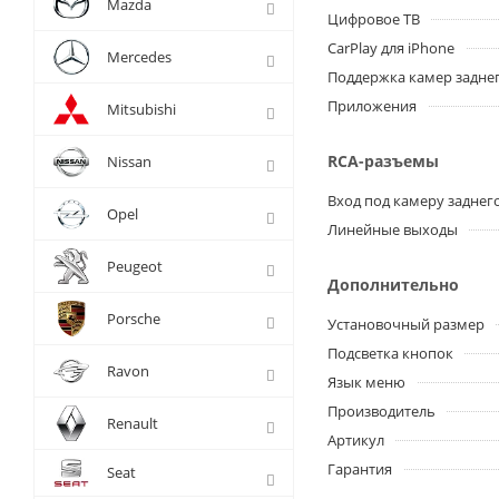
Mazda
Цифровое ТВ
CarPlay для iPhone
Mercedes
Поддержка камер заднег
Приложения
Mitsubishi
RCA-разъемы
Nissan
Вход под камеру заднег
Opel
Линейные выходы
Peugeot
Дополнительно
Porsche
Установочный размер
Подсветка кнопок
Ravon
Язык меню
Производитель
Renault
Артикул
Гарантия
Seat