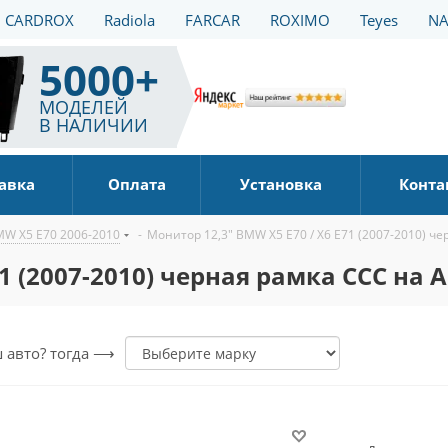
CARDROX
Radiola
FARCAR
ROXIMO
Teyes
NA
5000+
МОДЕЛЕЙ
В НАЛИЧИИ
авка
Оплата
Установка
Конта
W X5 E70 2006-2010
-
Монитор 12,3" BMW X5 E70 / X6 E71 (2007-2010) чер
1 (2007-2010) черная рамка CCC на An
ш авто? тогда ⟶