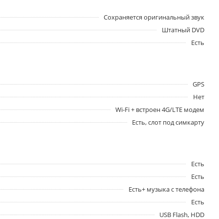
Сохраняется оригинальный звук
Штатный DVD
Есть
GPS
Нет
Wi-Fi + встроен 4G/LTE модем
Есть, слот под симкарту
Есть
Есть
Есть+ музыка с телефона
Есть
USB Flash, HDD