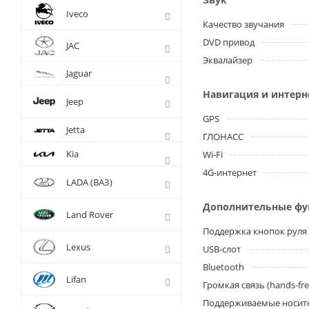
Iveco
Качество звучания
DVD привод
JAC
Эквалайзер
Jaguar
Навигация и интерн
Jeep
GPS
Jetta
ГЛОНАСС
Kia
Wi-Fi
4G-интернет
LADA (ВАЗ)
Дополнительные ф
Land Rover
Поддержка кнопок руля
Lexus
USB-слот
Bluetooth
Lifan
Громкая связь (hands-fre
Поддерживаемые носит