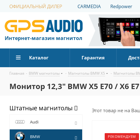
ОФИЦИАЛЬНЫЙ ДИЛЕР
CARMEDIA
Redpower
Интернет-магазин магнитол
Каталог
Гарантия
Дост
Главная
-
BMW магнитолы
-
Магнитолы BMW X5
-
Магнитолы BM
Монитор 12,3" BMW X5 E70 / X6 E7
Штатные магнитолы
Этот товар не на Ва
Audi
BMW
РЕКОМЕНДУЕМ