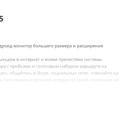
5
ндроид-монитор большего размера и расширения
ыходом в интернет и всеми прелестями системы
атора с пробками и голосовым набором маршрута на
кс, общайтесь в Skype, социальных сетях, отвечайте на
ы пассажирам в дальней поездке из своей коллекции на
ение системой происходит при помощи штатных кнопок
нных блоков, мониторов и магнитол на Android для