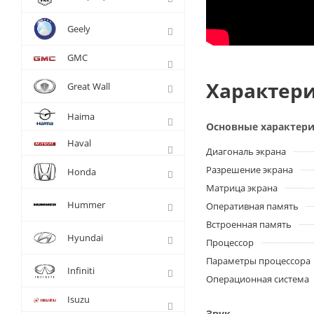
Geely
GMC
Характери
Great Wall
Haima
Основные характер
Haval
Диагональ экрана
Разрешение экрана
Honda
Матрица экрана
Hummer
Оперативная память
Встроенная память
Hyundai
Процессор
Параметры процессора
Infiniti
Операционная система
Isuzu
Звук