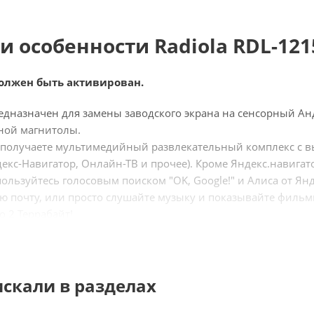
и особенности Radiola RDL-121
олжен быть активирован.
дназначен для замены заводского экрана на сенсорный А
ной магнитолы.
 получаете мультимедийный развлекательный комплекс с в
ндекс-Навигатор, Онлайн-ТВ и прочее). Кроме Яндекс.навиг
льзуйтесь голосовым поиском "OK, Google!" и Алиса от Янде
ю почту, или просто слушайте музыку и показывайте фильм
о 2 Террабайт!
одит к штатным разъемам автомобиля (Pin to Pin). Управл
 Android - с помощью кнопки.
игинальной системы автомобиля сохраняются.
искали в разделах
ого лет занимается производством и доработкой навигацио