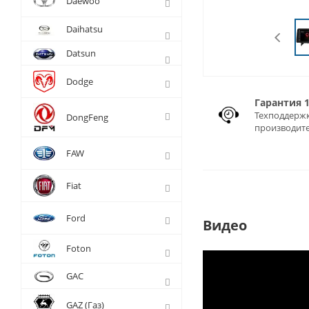
Daewoo
Daihatsu
Datsun
Dodge
Гарантия 
Техподдержк
DongFeng
производит
FAW
Fiat
Ford
Видео
Foton
GAC
GAZ (Газ)