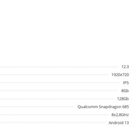
12.3
1920х720
IPS
8Gb
128Gb
Qualcomm Snapdragon 685
8x2,8GHz
Android 13