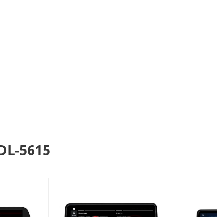
еряется и готовится инженерами Radiola под комплектацию
фицированных установочных центрах не влияет на гаранти
нные 14 дней на проверку устройства.
альный дилер продукции Radiola по всей России. Приобрета
антию!
DL-5615