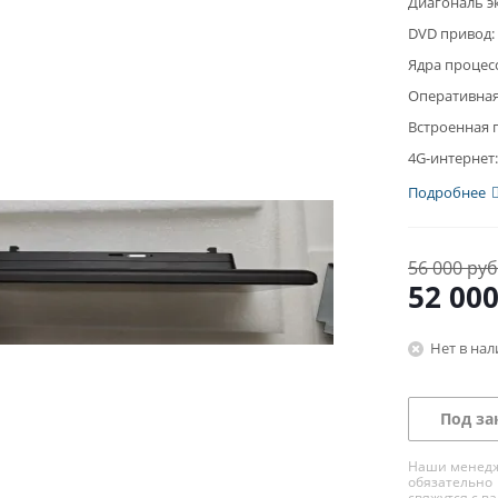
Диагональ э
DVD привод:
Ядра процес
Оперативная
Встроенная 
4G-интернет:
Подробнее
56 000 руб
52 00
Нет в на
Под за
Наши менед
обязательно
свяжутся с в