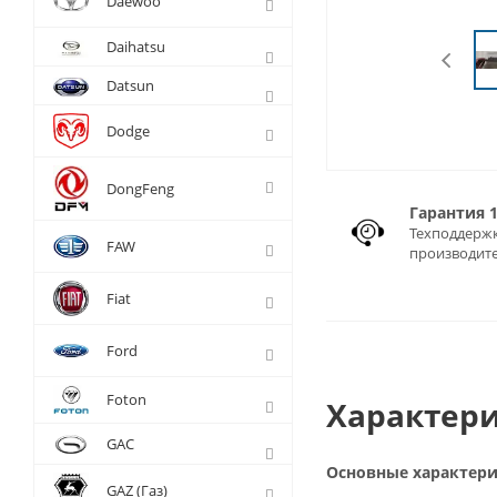
Daewoo
Daihatsu
Datsun
Dodge
DongFeng
Гарантия 
Техподдержк
FAW
производит
Fiat
Ford
Foton
Характери
GAC
Основные характер
GAZ (Газ)