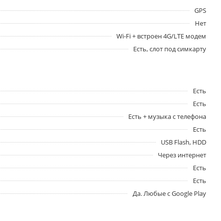
GPS
Нет
Wi-Fi + встроен 4G/LTE модем
Есть, слот под симкарту
Есть
Есть
Есть + музыка с телефона
Есть
USB Flash, HDD
Через интернет
Есть
Есть
Да. Любые с Google Play