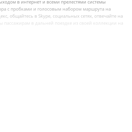
ыходом в интернет и всеми прелестями системы
атора с пробками и голосовым набором маршрута на
кс, общайтесь в Skype, социальных сетях, отвечайте на
ы пассажирам в дальней поездке из своей коллекции на
ение системой происходит при помощи штатных кнопок
нных блоков, мониторов и магнитол на Android для
соким запросам автовладельцев. Главными
 устройства вашего авто, такие как громкая связь,
 кругового обзора и другие.
 Москве.