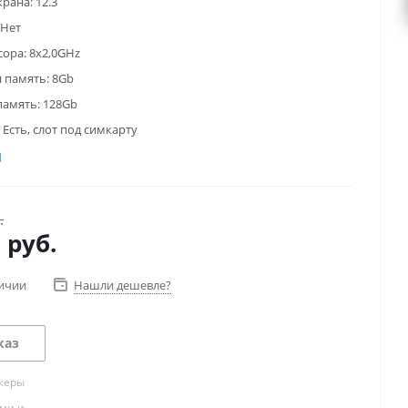
крана:
12.3
Нет
сора:
8x2,0GHz
 память:
8Gb
память:
128Gb
Есть, слот под симкарту
.
0
руб.
личии
Нашли дешевле?
каз
жеры
ами и