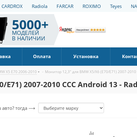
CARDROX
Radiola
FARCAR
ROXIMO
Teyes
NA
5000+
МОДЕЛЕЙ
В НАЛИЧИИ
авка
Оплата
Установка
Конта
W X5 E70 2006-2010
-
Монитор 12,3" для BMW X5/X6 (E70/E71) 2007-2010 C
/E71) 2007-2010 CCC Android 13 - Rad
ш авто? тогда ⟶