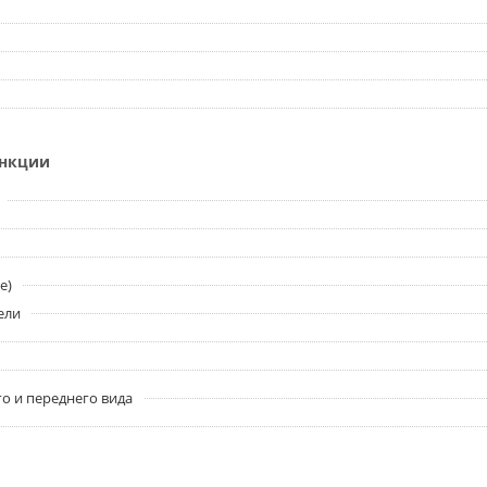
ункции
e)
ели
о и переднего вида