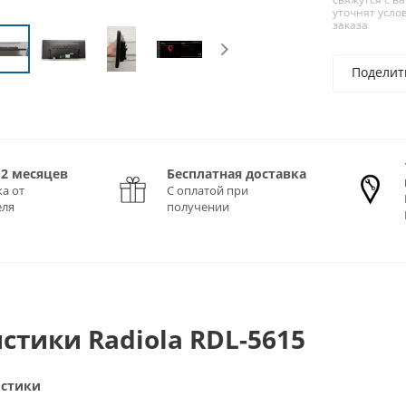
уточнят усло
заказа
Поделит
12 месяцев
Бесплатная доставка
а от
С оплатой при
еля
получении
стики Radiola RDL-5615
истики