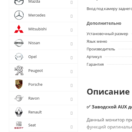
Mazda
Вход под камеру заднег
Mercedes
Дополнительно
Mitsubishi
Установочный размер
Язык меню
Nissan
Производитель
Opel
Артикул
Гарантия
Peugeot
Porsche
Описание 
Ravon
✅ Заводской AUX д
Renault
Данный монитор пре
Seat
функций оригиналь