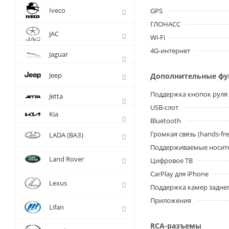
Iveco
GPS
ГЛОНАСС
JAC
Wi-Fi
4G-интернет
Jaguar
Jeep
Дополнительные ф
Поддержка кнопок руля
Jetta
USB-слот
Kia
Bluetooth
Громкая связь (hands-fre
LADA (ВАЗ)
Поддерживаемые носит
Land Rover
Цифровое ТВ
CarPlay для iPhone
Lexus
Поддержка камер заднег
Приложения
Lifan
RCA-разъемы