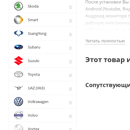
После установки Вы
Skoda
Android (Youtube, Я
Андроид мониторе по
Smart
рабочую электронну
USB жестком диске д
SsangYong
Читать полностью
Подключение происх
Subaru
и экрана, переход в
Штатные функции ор
Этот товар 
Suzuki
Компания Radiola мн
Toyota
премиальных автомо
преимуществами дан
Сопутствующи
UAZ (УАЗ)
➕Дистанционная пом
Volkswagen
➕При подключении бл
радио, настройки ав
Volvo
➕Сохранение качест
➕Официальная гарант
Vortex