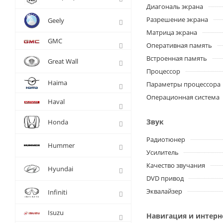
Диагональ экрана
Разрешение экрана
Geely
Матрица экрана
GMC
Оперативная память
Встроенная память
Great Wall
Процессор
Haima
Параметры процессора
Операционная система
Haval
Звук
Honda
Радиотюнер
Hummer
Усилитель
Качество звучания
Hyundai
DVD привод
Эквалайзер
Infiniti
Isuzu
Навигация и интерн