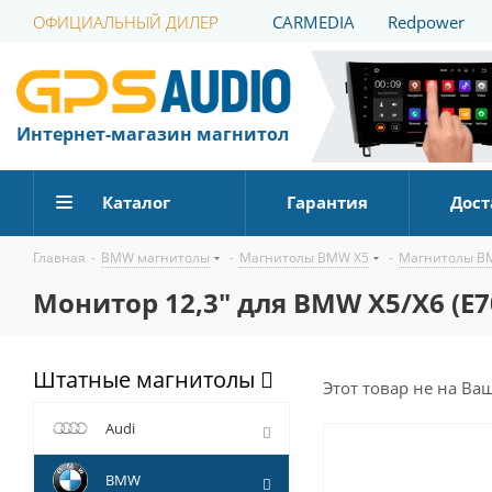
ОФИЦИАЛЬНЫЙ ДИЛЕР
CARMEDIA
Redpower
Интернет-магазин магнитол
Каталог
Гарантия
Дост
Главная
-
BMW магнитолы
-
Магнитолы BMW X5
-
Магнитолы BM
Монитор 12,3" для BMW X5/X6 (E70
Штатные магнитолы
Этот товар не на Ва
Audi
BMW