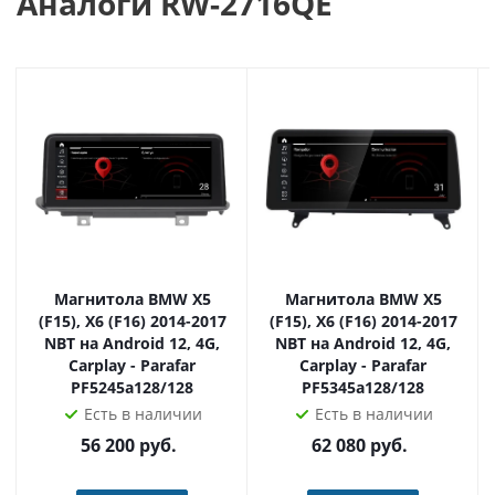
Аналоги RW-2716QE
морозов.
Новейший процессор Qualcomm Snapdragon MSM8953 8
ядер Cortex-A53 2000 МГц 64-bit, 4Гб оперативной и
64Гб встроенной памяти обеспечат надежную работу
устройства и установленных приложений.
Тесты производительности ANTUTU выдают около 110
000 очков, что является безпрецендентным
результатом для ранка автомобильных
мультимедийных систем.
Магнитола BMW X5
Магнитола BMW X5
Огромное количество пользовательских настроек,
(F15), X6 (F16) 2014-2017
(F15), X6 (F16) 2014-2017
таких как установка заставки, настройка рабочих
NBT на Android 12, 4G,
NBT на Android 12, 4G,
Carplay - Parafar
Carplay - Parafar
столов и виджетов, мультиязычность, всеформатность -
PF5245a128/128
PF5345a128/128
позволят любому пользователю настроить работу
Есть в наличии
Есть в наличии
мультимедиасистемы на базе Android 9.0 под
56 200
руб.
62 080
руб.
собственные предпочтения.