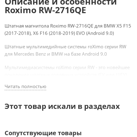
Описание и особенности
Roximo RW-2716QE
Штатная магнитола Roximo RW-2716QE для BMW X5 F15
(2017-2018), X6 F16 (2018-2019) EVO (Android 9.0)
Штатные мультимедийные системы roXimo серии RW
для Mercedes Benz и BMW на базе Android 9.0
Мультимедиасистемы roXimo серии RW - это новейшее
поколение штатных головных устройств (ГУ или ШГУ),
устанавливаемых в замен (или на место) заводских
Читать полностью
мониторов автомобилей Mercedes Benz и BMW.
Мультимедиасистема подключается к штатной
аудиосистеме, выводит на экран оригинальное меню
Этот товар искали в разделах
автомобили и дополняет его системой Android, отлично
вписывается в дизайн автомобильной панели,
управляется кнопками на руле и полностью
Сопутствующие товары
интегрируется со штатными системами автомобиля.