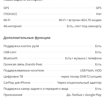
GPS
GPS
ГЛОНАСС
Нет
Wi-Fi
Wi-Fi + встроен 4G/LTE модем
4G-интернет
Есть, слот под симкарту
Дополнительные функции
Поддержка кнопок руля
Есть
USB-слот
Есть
Bluetooth
Есть+ музыка с телефона
Громкая связь (hands-free)
Есть
Поддерживаемые носители
USB Flash, HDD
Цифровое ТВ
через тюнер DVB-T2 (опция)
CarPlay для iPhone
Через опциональный адаптер
Поддержка камер заднего и переднего вида
Есть
Приложения
Да. Любые с Google Play