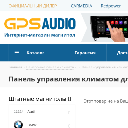
ОФИЦИАЛЬНЫЙ ДИЛЕР
CARMEDIA
Redpower
Интернет-магазин магнитол
Каталог
Гарантия
Дост
Главная
-
Сенсорные панели климата
-
Панель управления климат
Панель управления климатом для
Штатные магнитолы
Этот товар не на Ва
Audi
BMW