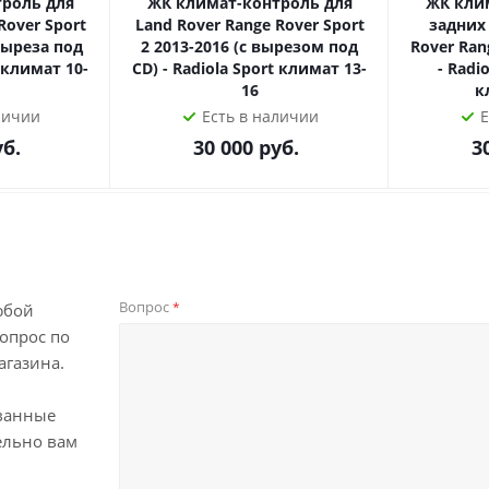
роль для
ЖК климат-контроль для
ЖК кли
Rover Sport
Land Rover Range Rover Sport
задних
выреза под
2 2013-2016 (с вырезом под
Rover Ran
t климат 10-
CD) - Radiola Sport климат 13-
- Radi
16
к
личии
Есть в наличии
Е
б.
30 000
руб.
3
Вопрос
*
юбой
опрос по
агазина.
ванные
ельно вам