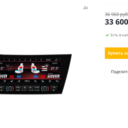
36 960 руб
33 60
Есть в на
Купить з
Поделит