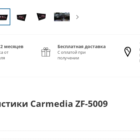
12 месяцев
Бесплатная доставка
а от
С оплатой при
еля
получении
стики Carmedia ZF-5009