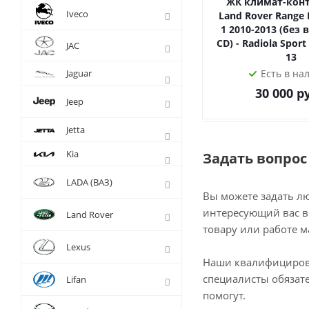
ЖК климат-конт
Iveco
Land Rover Range 
1 2010-2013 (без 
CD) - Radiola Spor
JAC
13
Jaguar
Есть в на
30 000
ру
Jeep
Jetta
Kia
Задать вопрос
LADA (ВАЗ)
Вы можете задать л
интересующий вас в
Land Rover
товару или работе м
Lexus
Наши квалифициро
специалисты обязат
Lifan
помогут.