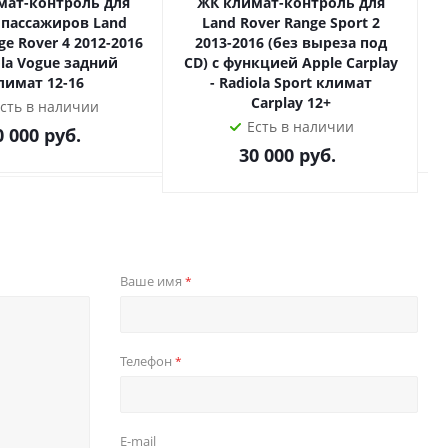
мат-контроль для
ЖК климат-контроль для
 пассажиров Land
Land Rover Range Sport 2
L
ge Rover 4 2012-2016
2013-2016 (без выреза под
ola Vogue задний
CD) с функцией Apple Carplay
C
лимат 12-16
- Radiola Sport климат
Carplay 12+
сть в наличии
Есть в наличии
0 000
руб.
30 000
руб.
Ваше имя
*
Телефон
*
E-mail