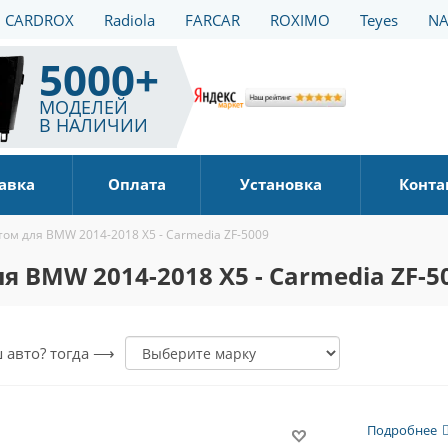
CARDROX
Radiola
FARCAR
ROXIMO
Teyes
NA
5000+
МОДЕЛЕЙ
В НАЛИЧИИ
авка
Оплата
Установка
Конта
ом для BMW 2014-2018 X5 - Carmedia ZF-5009
 BMW 2014-2018 X5 - Carmedia ZF-5
ш авто? тогда ⟶
Подробнее