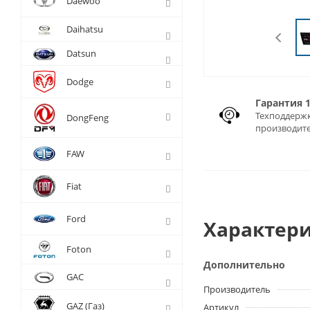
Daewoo
Daihatsu
Datsun
Dodge
Гарантия 
Техподдержк
DongFeng
производит
FAW
Fiat
Ford
Характери
Foton
Дополнительно
GAC
Производитель
GAZ (Газ)
Артикул