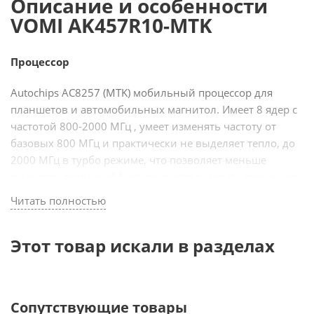
Описание и особенности
VOMI AK457R10-MTK
Процессор
Autochips AC8257 (MTK) мобильный процессор для
планшетов и автомобильных магнитол. Имеет 8 ядер с
частотой 800-2000 МГц , умеет изменять частоту от
базовых 800 МГц и практически не выделяет тепло, до
2000 МГц в турбо режиме, что позволяет меньше
выделять тепла и эффективно использовать процессор
в автомобиле при широком диапазоне температур,
Читать полностью
использовать пассивное охлаждение. За работу видео
отвечает графический адаптер PowerVR Rogue GE8300,
Этот товар искали в разделах
который так же используется во многих мобильных
телефонах и планшетах.
Экран
Сопутствующие товары