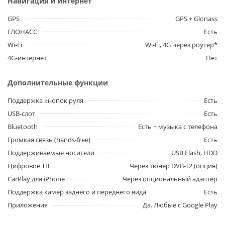
Навигация и интернет
GPS
GPS + Glonass
ГЛОНАСС
Есть
Wi-Fi
Wi-Fi, 4G через роутер*
4G-интернет
Нет
Дополнительные функции
Поддержка кнопок руля
Есть
USB-слот
Есть
Bluetooth
Есть + музыка с телефона
Громкая связь (hands-free)
Есть
Поддерживаемые носители
USB Flash, HDD
Цифровое ТВ
Через тюнер DVB-T2 (опция)
CarPlay для iPhone
Через опциональный адаптер
Поддержка камер заднего и переднего вида
Есть
Приложения
Да. Любые с Google Play