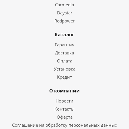
Головное устройство полностью на русском языке. Так
Carmedia
же имеется более десятка других языков.
Daystar
Redpower
Каталог
Гарантия
Доставка
Оплата
Установка
Кредит
О компании
Новости
Контакты
Оферта
Соглашение на обработку персональных данных