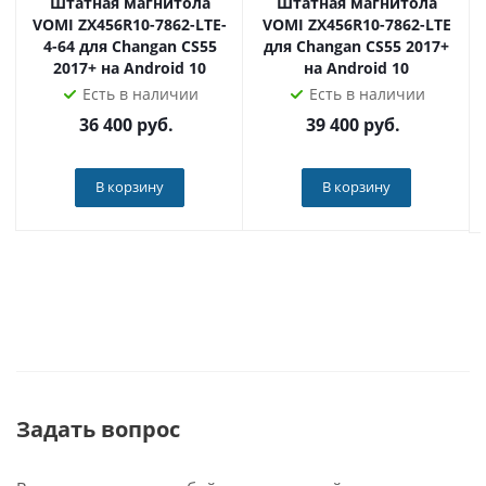
накопителя, с интернета, с карты памяти
Штатная магнитола
Штатная магнитола
VOMI ZX456R10-7862-LTE-
VOMI ZX456R10-7862-LTE
видеорегистратора.
4-64 для Changan CS55
для Changan CS55 2017+
2017+ на Android 10
на Android 10
Радио
Есть в наличии
Есть в наличии
Головное устройство оснащается цифровым радио-
36 400
руб.
39 400
руб.
модулем TDA7708. Он делает приём радиосигнала ещё
более стабильным и чётким. 18 ячеек памяти,
В корзину
В корзину
возможность редактировать название радиостанции
вручную.
Bluetooth
Головное устройство поддерживает любые модели
мобильных телефонов. Громкая связь (имеется
внутренний и внешний микрофоны), загрузка книги
контактов, прослушивание музыки без проводов,
Задать вопрос
имеется встроенная функция управления музыкой в
телефоне с магнитолы или с кнопок на руле.