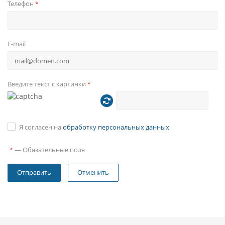
Телефон
*
автомобиля, кнопки на рулевом колесе могут быть
подключены в резистивную цепь или по CAN-шине.
Язык
E-mail
Головное устройство полностью на русском языке. Так
же имеется более десятка других языков.
Введите текст с картинки
*
Я согласен на
обработку персональных данных
—
Обязательные поля
*
Отменить