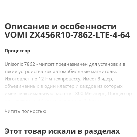
Описание и особенности
VOMI ZX456R10-7862-LTE-4-64
Процессор
Unisonic 7862 - чипсет предназначен для установки в
такие устройства как автомобильные магнитолы.
Изготовлен по 12 Нм техпроцессу. Имеет 8 ядер,
объединенных в один кластер и каждое из которых
имеет максимальную частоту 1800 Мегагерц. Процессор
поддерживает 64-битные данные. Работа с
графическими данными происходит при помощи чипа
Читать полностью
2-ядерного ARM Mali G52 614.4 Мегагерц. Магнитолы
vomi, в которых установлен данный чипсет, способны
Этот товар искали в разделах
работать в сетях LTE.