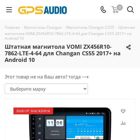
0
Главная
-
Магнитолы Changan
-
Магнитолы Changan CS55
-
Штатная
магнитола VOMI ZX456R10-7862-LTE-4-64 для Changan CS55 2017+ на
Android 10
Штатная магнитола VOMI ZX456R10-
7862-LTE-4-64 для Changan CS55 2017+ на
Android 10
Этот товар не на Ваш авто? тогда ⟶
ВЫБОР МАГАЗИНА