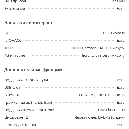
DVD привод
Без DVD
Эквалайзер
Есть
Навигация и интернет
GPS
GPS + Glonass
ГЛОНАСС
Есть
Wi-Fi
Wi-Fi + встроен 4G/LTE модем
4G-интернет
Есть, слот под симкарту
Дополнительные функции
Поддержка кнопок руля
Есть
USB-слот
Есть
Bluetooth
Есть + музыка с телефона
Громкая связь (hands-free)
Есть
Поддерживаемые носители
USB Flash, HDD
Цифровое ТВ
Через тюнер DVB-T2 (опция)
CarPlay для iPhone
Есть