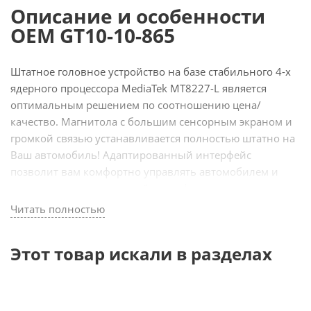
Описание и особенности
OEM GT10-10-865
Штатное головное устройство на базе стабильного 4-х
ядерного процессора MediaTek MT8227-L является
оптимальным решением по соотношению цена/
качество. Магнитола с большим сенсорным экраном и
громкой связью устанавливается полностью штатно на
Ваш автомобиль! Адаптированный интерфейс
позволит вам комфортно управлять автомобилем и
различными мультимедийными функциями
устройства. Разговаривайте по телефону, не отрываясь
Читать полностью
от дороги, пользуйтесь навигацией с всегда свежими
картами, смотрите фильмы и слушайте любимую
Этот товар искали в разделах
музыку или радио – теперь любая дорога будет для вас
в радость! Устройте в машине мобильный офис
благодаря последним возможностям Android,
миллионам приложений на PlayMarket и Wi -Fi/4G