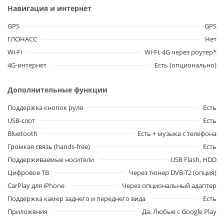
Навигация и интернет
GPS
GPS
ГЛОНАСС
Нет
Wi-Fi
Wi-Fi, 4G через роутер*
4G-интернет
Есть (опционально)
Дополнительные функции
Поддержка кнопок руля
Есть
USB-слот
Есть
Bluetooth
Есть + музыка с телефона
Громкая связь (hands-free)
Есть
Поддерживаемые носители
USB Flash, HDD
Цифровое ТВ
Через тюнер DVB-T2 (опция)
CarPlay для iPhone
Через опциональный адаптер
Поддержка камер заднего и переднего вида
Есть
Приложения
Да. Любые с Google Play