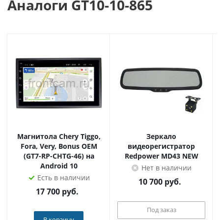
Аналоги GT10-10-865
интернету. Хороший звук и возможность подключения
практически любого внешнего устройства (цифровой
тюнер, подголовники, камера, диагностика автомобиля,
парктроники и т.д.)
За консультацией и подробной информацией
обращайтесь к нашим менеджерам.
Магнитола Chery Tiggo,
Зеркало
Fora, Very, Bonus OEM
видеорегистратор
(GT7-RP-CHTG-46) на
Redpower MD43 NEW
Android 10
Нет в наличии
Есть в наличии
10 700
руб.
17 700
руб.
Под заказ
В корзину