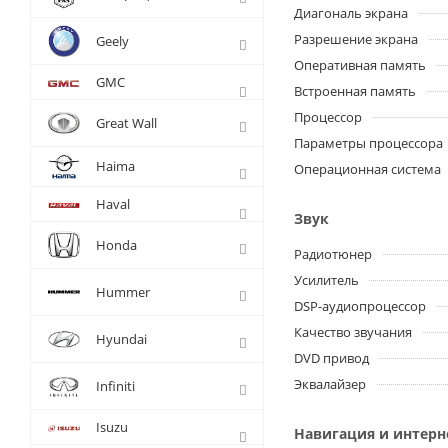
Диагональ экрана
Разрешение экрана
Geely
Оперативная память
GMC
Встроенная память
Процессор
Great Wall
Параметры процессора
Haima
Операционная система
Haval
Звук
Honda
Радиотюнер
Усилитель
Hummer
DSP-аудиопроцессор
Качество звучания
Hyundai
DVD привод
Эквалайзер
Infiniti
Isuzu
Навигация и интерн