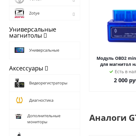
мобильный офис бла
Zotye
За консультацией и
Универсальные
магнитолы
Универсальные
Модуль OBD2 mini
для магнитол н
Аксессуары
Есть в на
2 000
ру
Видеорегистраторы
Диагностика
Аналоги G
Дополнительные
мониторы