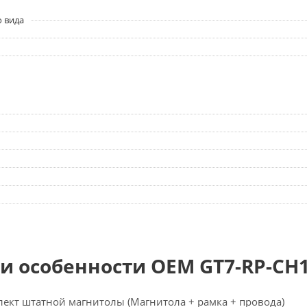
о вида
и особенности OEM GT7-RP-CH
ект штатной магнитолы (Магнитола + рамка + провода)