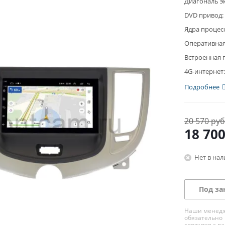
Диагональ э
DVD привод:
Ядра процес
Оперативная
Встроенная 
4G-интернет:
Подробнее
20 570 руб
18 70
Нет в на
Под за
Наши менед
обязательно
свяжутся с в