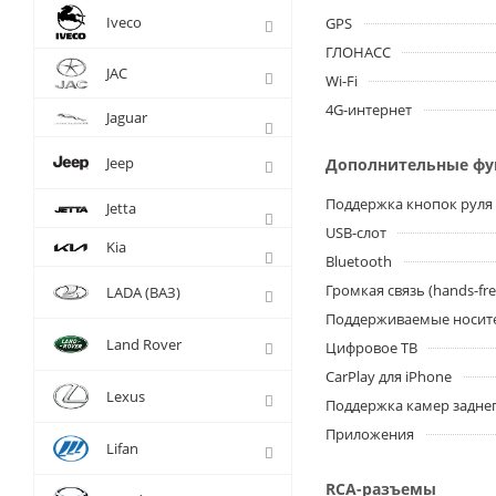
Iveco
GPS
ГЛОНАСС
JAC
Wi-Fi
4G-интернет
Jaguar
Jeep
Дополнительные ф
Поддержка кнопок руля
Jetta
USB-слот
Kia
Bluetooth
Громкая связь (hands-fre
LADA (ВАЗ)
Поддерживаемые носит
Land Rover
Цифровое ТВ
CarPlay для iPhone
Lexus
Поддержка камер заднег
Приложения
Lifan
RCA-разъемы