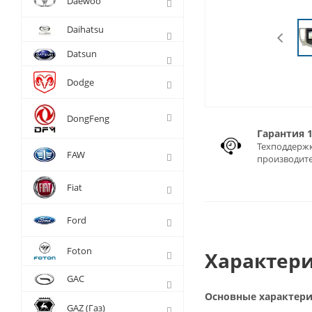
Daewoo
Daihatsu
Datsun
Dodge
DongFeng
Гарантия 
Техподдержк
FAW
производит
Fiat
Ford
Foton
Характери
GAC
Основные характер
GAZ (Газ)