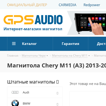
ОФИЦИАЛЬНЫЙ ДИЛЕР
CARMEDIA
Redpower
Интернет-магазин магнитол
Каталог
Гарантия
Дост
Главная
-
Магнитолы Чери
-
Магнитолы на Chery M11
-
Магнитол
Магнитола Chery M11 (A3) 2013-20
Штатные магнитолы
Этот товар не на Ва
Audi
BMW