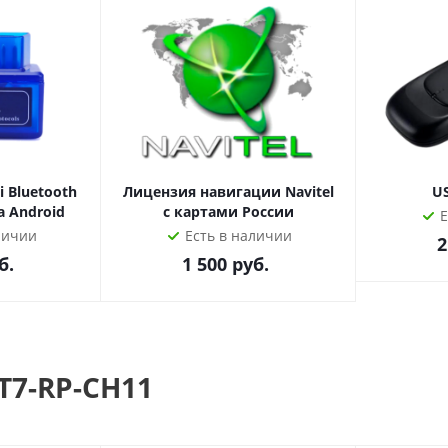
годаря последним возможностям Android, миллионам прилож
 подробной информацией обращайтесь к нашим менеджера
 Bluetooth
Лицензия навигации Navitel
U
а Android
с картами России
Е
личии
Есть в наличии
2
б.
1 500
руб.
T7-RP-CH11