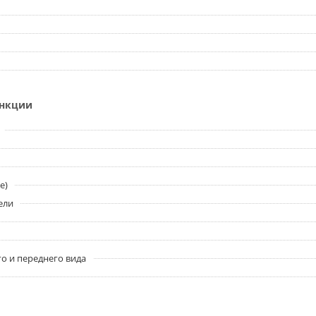
ункции
e)
ели
о и переднего вида