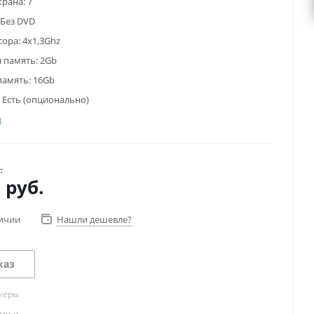
крана:
7
Без DVD
сора:
4x1,3Ghz
 память:
2Gb
память:
16Gb
Есть (опционально)
.
0
руб.
личии
Нашли дешевле?
каз
жеры
ами и