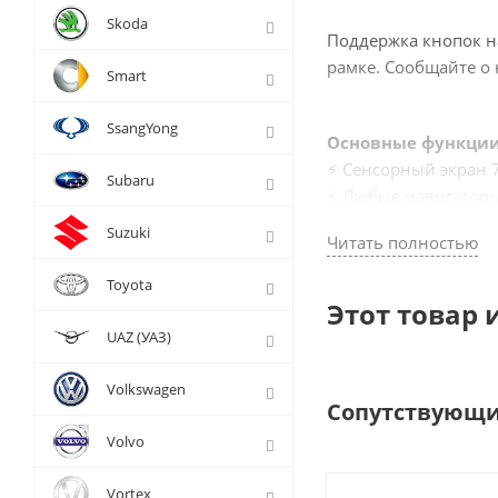
Skoda
Поддержка кнопок на
рамке. Сообщайте о 
Smart
SsangYong
Основные функции 
⚡ Сенсорный экран 
Subaru
⚡ Любые навигаторы
⚡ Подключение каме
Suzuki
Читать полностью
⚡ Просмотр любых ф
⚡ YouTube, Онлайн-Т
Toyota
⚡ Громкая связь
Этот товар 
⚡ Прослушивание муз
UAZ (УАЗ)
⚡ Любые приложения
➕ Множество други
Volkswagen
Сопутствующи
Штатная магнитола 
Volvo
мультимедийными во
картами, смотрите ф
Vortex