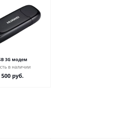
ений на PlayMarket и Wi -Fi/4G интернету.
м.
SB 3G модем
сть в наличии
 500
руб.