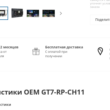
уточнят усло
заказа
Поделит
12 месяцев
Бесплатная доставка
а от
С оплатой при
еля
получении
стики OEM GT7-RP-CH11
истики