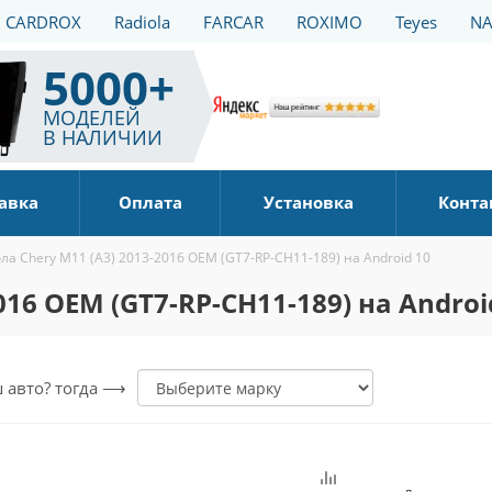
CARDROX
Radiola
FARCAR
ROXIMO
Teyes
NA
5000+
МОДЕЛЕЙ
В НАЛИЧИИ
авка
Оплата
Установка
Конта
а Chery M11 (A3) 2013-2016 OEM (GT7-RP-CH11-189) на Android 10
16 OEM (GT7-RP-CH11-189) на Androi
ш авто? тогда ⟶