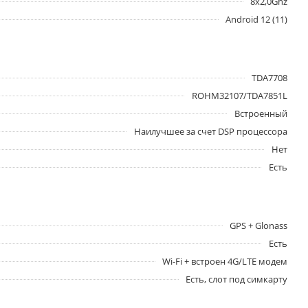
8x2,0Ghz
Android 12 (11)
TDA7708
ROHM32107/TDA7851L
Встроенный
Наилучшее за счет DSP процессора
Нет
Есть
GPS + Glonass
Есть
Wi-Fi + встроен 4G/LTE модем
Есть, слот под симкарту