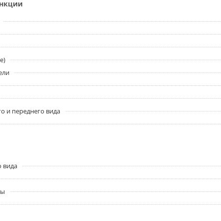
ункции
e)
ели
о и переднего вида
о вида
ры