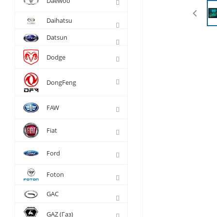
Daewoo
Daihatsu
Datsun
Dodge
DongFeng
FAW
Fiat
Ford
Foton
GAC
GAZ (Газ)