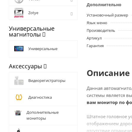
Дополнительно
Zotye
Установочный размер
Язык меню
Универсальные
Производитель
магнитолы
Артикул
Гарантия
Универсальные
Аксессуары
Описание 
Видеорегистраторы
Данная автомагнито
системы является в
Диагностика
вам монитор по фо
Дополнительные
Штатное головное у
мониторы
отображением дорож
отсутствие ограниче