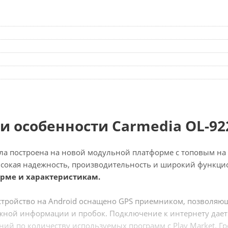
и особенности Carmedia OL-92
ла построена на новой модульной платформе с топовым н
ысокая надежность, производительность и широкий функци
рме и характеристикам.
стройство на Android оснащено GPS приемником, позволя
ной информации и пробок. Подключение к интернету дает
ний по количеству используемых программ с Play Market. Гр