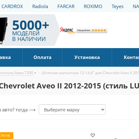
CARDROX
Radiola
FARCAR
ROXIMO
Teyes
NA
5000+
МОДЕЛЕЙ
В НАЛИЧИИ
авка
Оплата
Установка
Конта
нитола Авео Т300
-
Штатная магнитола 12-14,6" для Chevrolet Aveo II 20
hevrolet Aveo II 2012-2015 (стиль L
ш авто? тогда ⟶
КРАНА