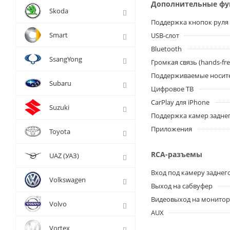
Дополнительные ф
Skoda
Поддержка кнопок руля
Smart
USB-слот
Bluetooth
SsangYong
Громкая связь (hands-fre
Поддерживаемые носит
Subaru
Цифровое ТВ
CarPlay для iPhone
Suzuki
Поддержка камер заднег
Приложения
Toyota
RCA-разъемы
UAZ (УАЗ)
Вход под камеру заднег
Volkswagen
Выход на сабвуфер
Видеовыход на монито
Volvo
AUX
Vortex