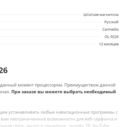
Штатная магнитола
Русский
Carmedia
OL-9226
12 месяцев
26
а данный момент процессором. Преимуществом данной
онал.
При заказе вы можете выбрать необходимый
ющим устанавливать любые навигационные программы с
 вам неограниченные возможности для веб-серфинга и
омкая связь, видео в движении, онлайн ТВ, YouTube,