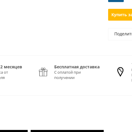
Купить з
Поделит
12 месяцев
Бесплатная доставка
а от
С оплатой при
еля
получении