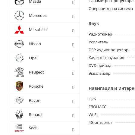
Параметры процессора
Mazda
Операционная система
Mercedes
Звук
Mitsubishi
Радиотюнер
Усилитель
Nissan
DSP-аудиопроцессор
Качество звучания
Opel
DVD привод
Peugeot
Эквалайзер
Porsche
Навигация и интерн
GPS
Ravon
ГЛОНАСС
Renault
Wi-Fi
4G-интернет
Seat