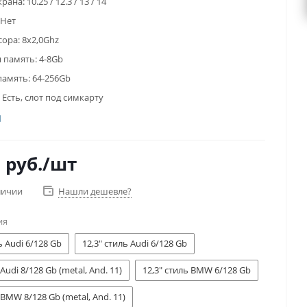
крана:
10.25 / 12.3 / 13 / 14
Нет
сора:
8x2,0Ghz
 память:
4-8Gb
память:
64-256Gb
Есть, слот под симкарту
0
руб.
/шт
личии
Нашли дешевле?
ия
ь Audi 6/128 Gb
12,3" стиль Audi 6/128 Gb
 Audi 8/128 Gb (metal, And. 11)
12,3" стиль BMW 6/128 Gb
 BMW 8/128 Gb (metal, And. 11)