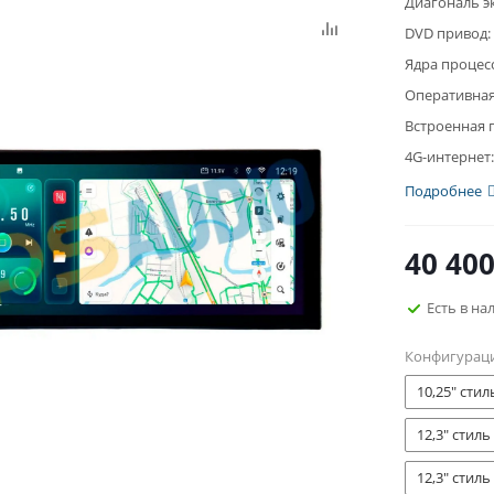
Диагональ э
DVD привод:
Ядра процес
Оперативная
Встроенная 
4G-интернет:
Подробнее
40 40
Есть в на
Конфигурац
10,25" стил
12,3" стиль
12,3" стиль