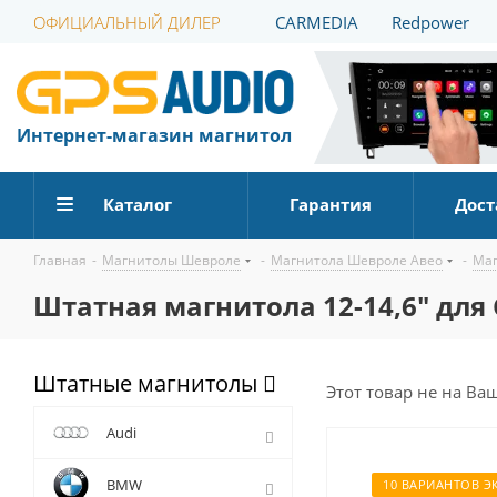
ОФИЦИАЛЬНЫЙ ДИЛЕР
CARMEDIA
Redpower
Интернет-магазин магнитол
Каталог
Гарантия
Дост
Главная
-
Магнитолы Шевроле
-
Магнитола Шевроле Авео
-
Маг
Штатная магнитола 12-14,6" для C
Штатные магнитолы
Этот товар не на Ва
Audi
BMW
10 ВАРИАНТОВ Э