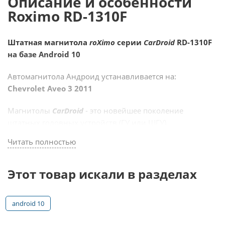
Описание и особенности
Roximo RD-1310F
Штатная магнитола
roXimo
серии
Car
Droid
RD-1310F
на базе Android 10
Автомагнитола Андроид устанавливается на:
Chevrolet Aveo 3 2011
Магнитолы
Car
Droid
- это новейшее поколение
штатных головных устройств (ГУ или ШГУ),
устанавливаемых в штатное место автомобиля.
Читать полностью
Магнитола отлично вписывается в дизайн
автомобильной панели, управляется кнопками на руле
и интегрируется со штатными системами автомобиля.
Этот товар искали в разделах
Штатные магнитолы
Car
Droid
– это не просто
android 10
мультимедийное устройство, это интеллектуальный
голосовой ассистент водителя с обратной связью.