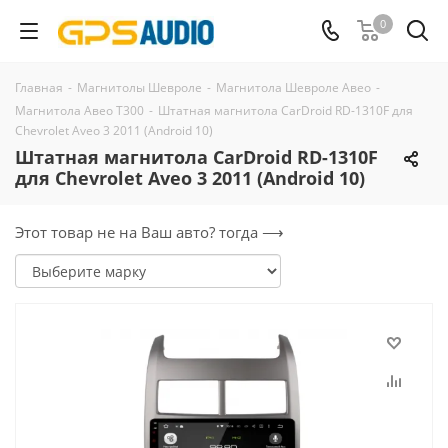
0
Главная
-
Магнитолы Шевроле
-
Магнитола Шевроле Авео
-
Магнитола Авео Т300
-
Штатная магнитола CarDroid RD-1310F для
Chevrolet Aveo 3 2011 (Android 10)
Штатная магнитола CarDroid RD-1310F
для Chevrolet Aveo 3 2011 (Android 10)
Этот товар не на Ваш авто? тогда ⟶