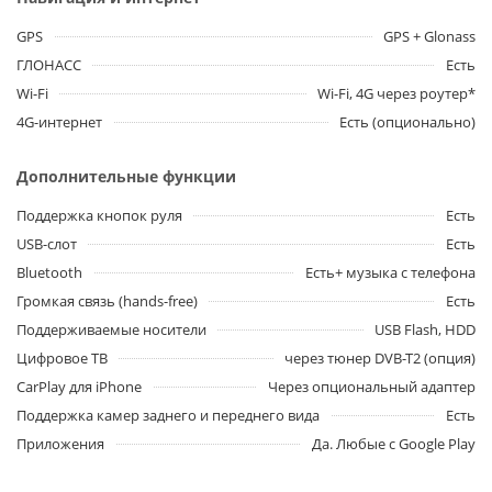
GPS
GPS + Glonass
ГЛОНАСС
Есть
Wi-Fi
Wi-Fi, 4G через роутер*
4G-интернет
Есть (опционально)
Дополнительные функции
Поддержка кнопок руля
Есть
USB-слот
Есть
Bluetooth
Есть+ музыка с телефона
Громкая связь (hands-free)
Есть
Поддерживаемые носители
USB Flash, HDD
Цифровое ТВ
через тюнер DVB-T2 (опция)
CarPlay для iPhone
Через опциональный адаптер
Поддержка камер заднего и переднего вида
Есть
Приложения
Да. Любые с Google Play