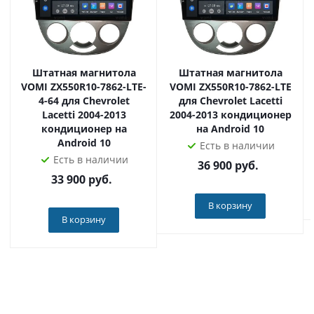
TDA7708!
⚡ Фирменный голосовой помощник, делает
управление магнитолой еще удобнее!
Штатная магнитола
Штатная магнитола
С подробным обзором новой платформы вы можете
VOMI ZX550R10-7862-LTE-
VOMI ZX550R10-7862-LTE
ознакомиться в нашем видео, которое находится под
4-64 для Chevrolet
для Chevrolet Lacetti
фотогалереей товара.
Lacetti 2004-2013
2004-2013 кондиционер
кондиционер на
на Android 10
Android 10
Вы можете приобрести ШГУ Chevrolet Lacetti 2010-2014
Есть в наличии
Есть в наличии
Teyes СС3 по отличной цене в нашем интернет-
36 900
руб.
магазине с быстрой доставкой по России за 2-5 дней.
33 900
руб.
В корзину
В корзину