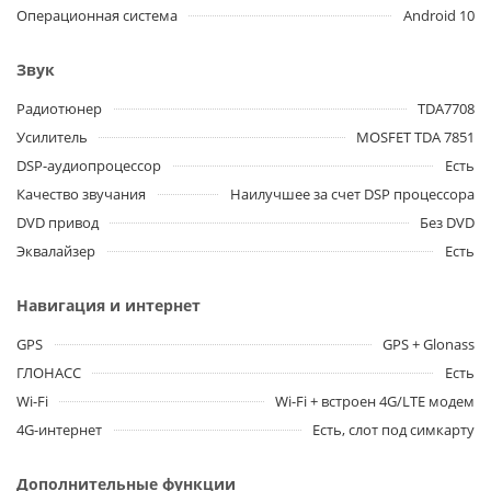
Операционная система
Android 10
Звук
Радиотюнер
TDA7708
Усилитель
MOSFET TDA 7851
DSP-аудиопроцессор
Есть
Качество звучания
Наилучшее за счет DSP процессора
DVD привод
Без DVD
Эквалайзер
Есть
Навигация и интернет
GPS
GPS + Glonass
ГЛОНАСС
Есть
Wi-Fi
Wi-Fi + встроен 4G/LTE модем
4G-интернет
Есть, слот под симкарту
Дополнительные функции