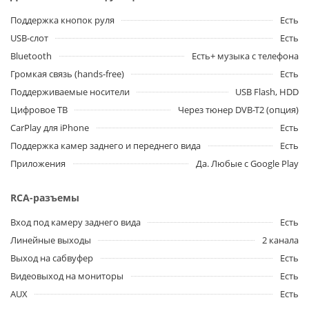
Поддержка кнопок руля
Есть
USB-слот
Есть
Bluetooth
Есть+ музыка с телефона
Громкая связь (hands-free)
Есть
Поддерживаемые носители
USB Flash, HDD
Цифровое ТВ
Через тюнер DVB-T2 (опция)
CarPlay для iPhone
Есть
Поддержка камер заднего и переднего вида
Есть
Приложения
Да. Любые с Google Play
RCA-разъемы
Вход под камеру заднего вида
Есть
Линейные выходы
2 канала
Выход на сабвуфер
Есть
Видеовыход на мониторы
Есть
AUX
Есть