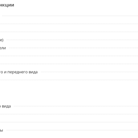
ункции
e)
ели
о и переднего вида
о вида
ры