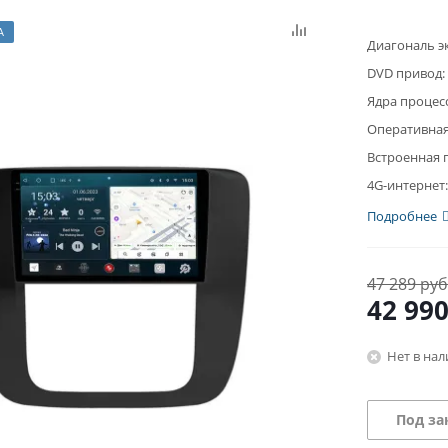
А
Диагональ э
DVD привод:
Ядра процес
Оперативная
Встроенная 
4G-интернет:
Подробнее
47 289 руб
42 99
Нет в на
Под за