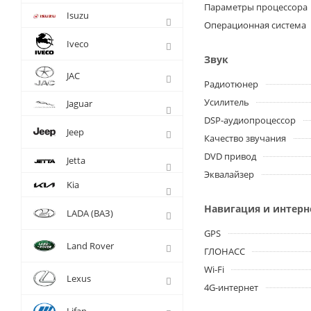
Параметры процессора
Isuzu
Операционная система
Iveco
Звук
JAC
Радиотюнер
Усилитель
Jaguar
DSP-аудиопроцессор
Jeep
Качество звучания
DVD привод
Jetta
Эквалайзер
Kia
Навигация и интерн
LADA (ВАЗ)
GPS
Land Rover
ГЛОНАСС
Wi-Fi
Lexus
4G-интернет