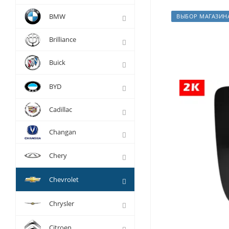
BMW
ВЫБОР МАГАЗИН
Brilliance
Buick
BYD
Cadillac
Changan
Chery
Chevrolet
Chrysler
Citroen