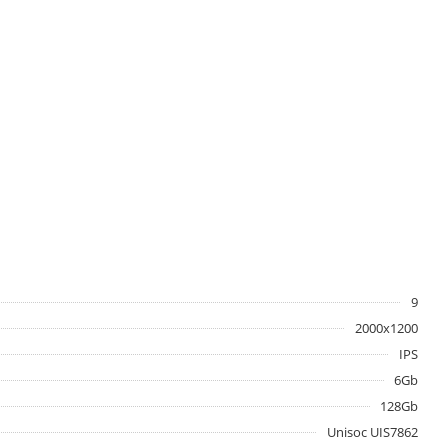
9
2000x1200
IPS
6Gb
128Gb
Unisoc UIS7862