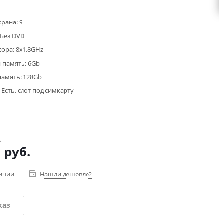
крана:
9
Без DVD
сора:
8x1,8GHz
 память:
6Gb
память:
128Gb
Есть, слот под симкарту
.
0
руб.
личии
Нашли дешевле?
каз