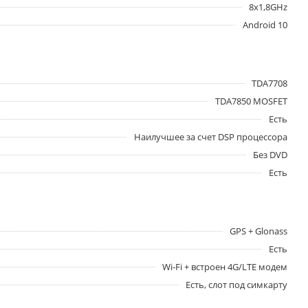
8x1,8GHz
Android 10
TDA7708
TDA7850 MOSFET
Есть
Наилучшее за счет DSP процессора
Без DVD
Есть
GPS + Glonass
Есть
Wi-Fi + встроен 4G/LTE модем
Есть, слот под симкарту