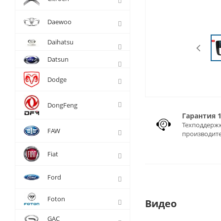
Daewoo
Daihatsu
Datsun
Dodge
DongFeng
Гарантия 
Техподдержк
FAW
производит
Fiat
Ford
Foton
Видео
GAC