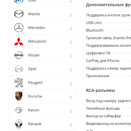
Lifan
Дополнительные ф
Mazda
Поддержка кнопок руля
USB-слот
Mercedes
Bluetooth
Громкая связь (hands-fre
Mitsubishi
Поддерживаемые носит
Цифровое ТВ
Nissan
CarPlay для iPhone
Поддержка камер заднег
Opel
Приложения
Peugeot
RCA-разъемы
Porsche
Вход под камеру заднег
Линейные выходы
Ravon
Выход на сабвуфер
Видеовыход на монито
Renault