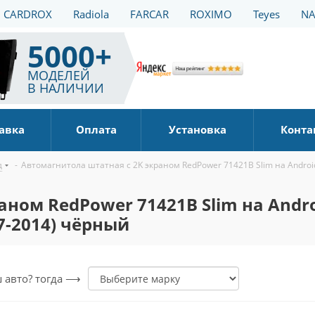
CARDROX
Radiola
FARCAR
ROXIMO
Teyes
NA
5000+
МОДЕЛЕЙ
В НАЛИЧИИ
авка
Оплата
Установка
Конта
д
-
Автомагнитола штатная с 2K экраном RedPower 71421B Slim на Android 
ном RedPower 71421B Slim на Androi
07-2014) чёрный
ш авто? тогда ⟶