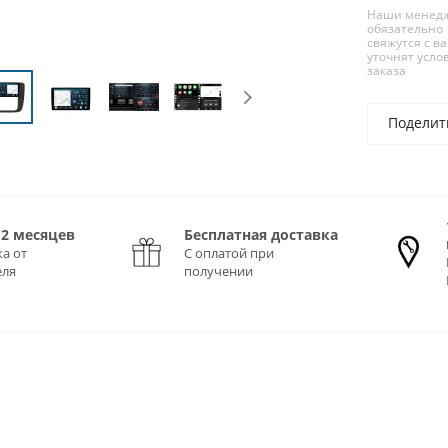
Наши менед
обязательно
свяжутся с в
уточнят усло
заказа
Поделит
12 месяцев
Бесплатная доставка
а от
С оплатой при
еля
получении