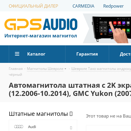
ОФИЦИАЛЬНЫЙ ДИЛЕР
CARMEDIA
Redpower
Интернет-магазин магнитол
Каталог
Гарантия
Дост
Главная
-
Магнитолы Шевроле
-
Шевроле Тахо магнитолы андрои
чёрный
Автомагнитола штатная с 2K экра
(12.2006-10.2014), GMC Yukon (20
Штатные магнитолы
Этот товар не на Ва
Audi