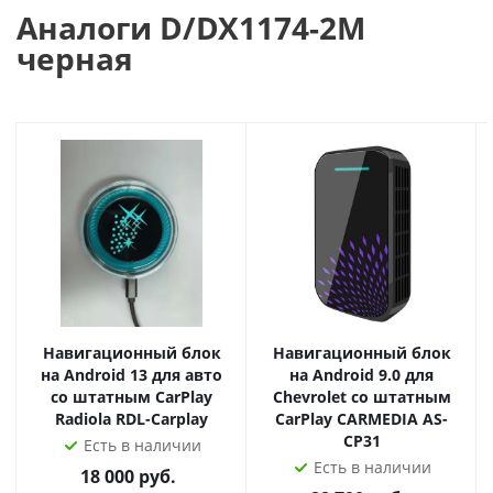
- Активный Bluetooth 5.2 + встроенный Wi-Fi адаптер
Аналоги D/DX1174-2M
черная
- Линейные выходы 5.1
- Поддержка камеры заднего вида Full HD 1080P
- Поддержка Carplay
- Поддержка 3G/4G USB модема
В нашем интернет-магазине вы можете купить
магнитолу с доставкой по России или установкой в
Москве или вашем городе с официального склада
FarCar.
Навигационный блок
Навигационный блок
на Android 13 для авто
на Android 9.0 для
со штатным CarPlay
Chevrolet со штатным
Radiola RDL-Carplay
CarPlay CARMEDIA AS-
CP31
Есть в наличии
Есть в наличии
18 000
руб.