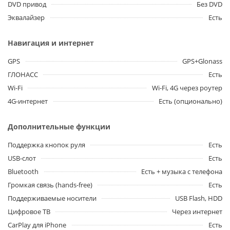
DVD привод
Без DVD
Эквалайзер
Есть
Навигация и интернет
GPS
GPS+Glonass
ГЛОНАСС
Есть
Wi-Fi
Wi-Fi, 4G через роутер
4G-интернет
Есть (опционально)
Дополнительные функции
Поддержка кнопок руля
Есть
USB-слот
Есть
Bluetooth
Есть + музыка с телефона
Громкая связь (hands-free)
Есть
Поддерживаемые носители
USB Flash, HDD
Цифровое ТВ
Через интернет
CarPlay для iPhone
Есть