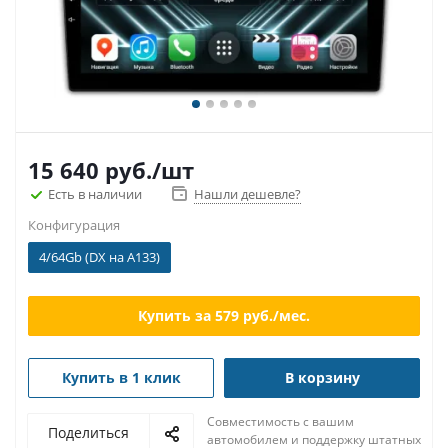
15 640
руб.
/шт
Есть в наличии
Нашли дешевле?
Конфигурация
4/64Gb (DX на A133)
Купить за
579
руб./мес.
Купить в 1 клик
В корзину
Совместимость с вашим
Поделиться
автомобилем и поддержку штатных