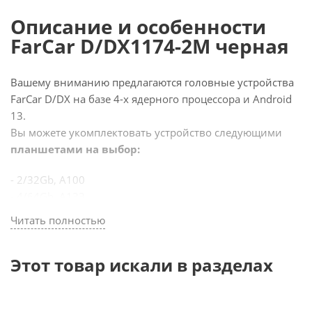
Описание и особенности
FarCar D/DX1174-2M черная
Вашему вниманию предлагаются головные устройства
FarCar D/DX на базе 4-х ядерного процессора и Android
13.
Вы можете укомплектовать устройство следующими
планшетами на выбор:
- 2/32Gb, A100
- 4/64Gb, A133
Читать полностью
Общие характеристики:
- Сверхчувствительный TouchScreen из стекла 2,5mm
Этот товар искали в разделах
- IPS матрица с разрешением 1280*720