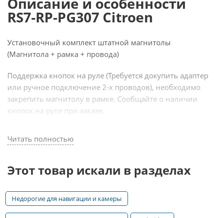
Описание и особенности
RS7-RP-PG307 Citroen
Установочный комплект штатной магнитолы
(Магнитола + рамка + провода)
Поддержка кнопок на руле (Требуется докупить адаптер
или ручное подключение 2-х проводов), необходимо
закрепить магнитолу в рамке. Сообщайте о наличии
кнопок на руле при заказе.
Читать полностью
Основные функции OEM магнитол на Android:
⚡ Сенсорный экран 7 дюймов
⚡ Любые навигаторы от Яндекса с Алисой до Навитела
Этот товар искали в разделах
⚡ Подключение камеры заднего и переднего вида
⚡ Просмотр любых фильмов, прослушивание музыки с
Недорогие для навигации и камеры
USB, HDD, внутренней памяти, интернета
⚡ YouTube, Онлайн-ТВ и Радио