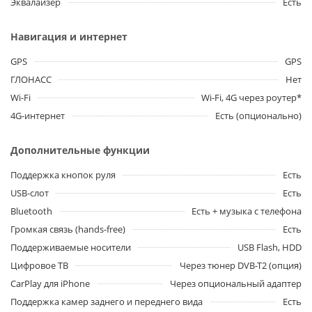
Эквалайзер
Есть
Навигация и интернет
GPS
GPS
ГЛОНАСС
Нет
Wi-Fi
Wi-Fi, 4G через роутер*
4G-интернет
Есть (опционально)
Дополнительные функции
Поддержка кнопок руля
Есть
USB-слот
Есть
Bluetooth
Есть + музыка с телефона
Громкая связь (hands-free)
Есть
Поддерживаемые носители
USB Flash, HDD
Цифровое ТВ
Через тюнер DVB-T2 (опция)
CarPlay для iPhone
Через опциональный адаптер
Поддержка камер заднего и переднего вида
Есть