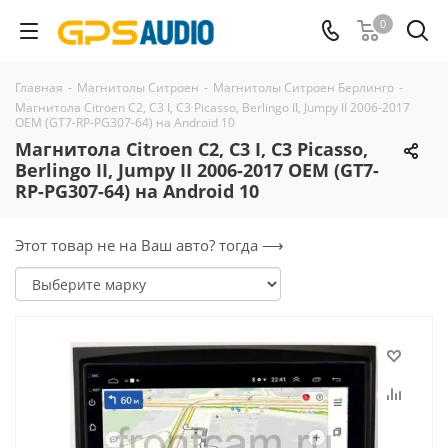
0
Главная
-
Магнитолы Ситроен
-
Магнитолы Ситроен Берлинго
-
Магнитола Citroen C2, C3 I, C3 Picasso, Berlingo II, Jumpy II 2006-2017
OEM (GT7-RP-PG307-64) на Android 10
Магнитола Citroen C2, C3 I, C3 Picasso,
Berlingo II, Jumpy II 2006-2017 OEM (GT7-
RP-PG307-64) на Android 10
Этот товар не на Ваш авто? тогда ⟶