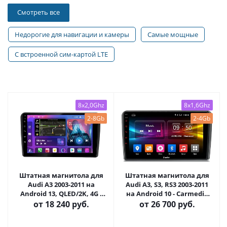
Смотреть все
Недорогие для навигации и камеры
Самые мощные
С встроенной сим-картой LTE
8x2,0Ghz
8x1,6Ghz
2-8Gb
2-4Gb
Штатная магнитола для
Штатная магнитола для
Audi A3 2003-2011 на
Audi A3, S3, RS3 2003-2011
Android 13, QLED/2K, 4G -
на Android 10 - Carmedia
FarCar S500 Plus (049M)
OL-9968-IJ
от
18 240 руб.
от
26 700 руб.