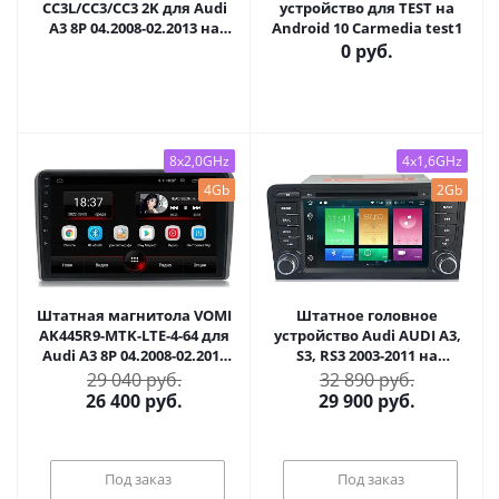
CC3L/CC3/CC3 2K для Audi
устройство для TEST на
A3 8P 04.2008-02.2013 на
Android 10 Carmedia test1
Android 10 TEYES-CC3-445R9
0 руб.
8x2,0GHz
4x1,6GHz
4Gb
2Gb
Штатная магнитола VOMI
Штатное головное
AK445R9-MTK-LTE-4-64 для
устройство Audi AUDI A3,
Audi A3 8P 04.2008-02.2013
S3, RS3 2003-2011 на
на Android 10
Android 10 Carmedia MKD-
29 040 руб.
32 890 руб.
A789-P30
26 400
руб.
29 900
руб.
Под заказ
Под заказ