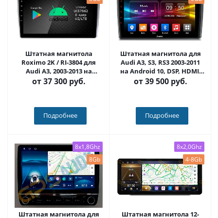
Штатная магнитола
Штатная магнитола для
Roximo 2K / RI-3804 для
Audi A3, S3, RS3 2003-2011
Audi A3, 2003-2013 на
на Android 10, DSP, HDMI,
Android 12 (8/128Gb)
Интерьерная подсветка -
от
37 300 руб.
от
39 500 руб.
Carmedia OL-9968-D
Подробнее
Подробнее
8x1,8Ghz
8x2,0Ghz
8Gb
4-8Gb
Штатная магнитола для
Штатная магнитола 12-