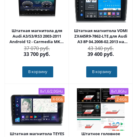
Штатная магнитола для
Штатная магнитола VOMI
Audi A3/S3/RS3 2003-2011
ZX445R9-7862-LTE для Audi
Android 12 - Carmedia MKD-
A3 8P 04.2008-02.2013 на
8808-S10
Android 10
37 070 руб.
43 340 руб.
33 700
руб.
39 400
руб.
В корзину
В корзину
8x1,6/2,0GHz
8x1,8Ghz
4-6Gb
2-6Gb
Штатная магнитола TEYES
Штатное головное