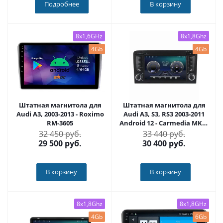
Подробнее
В корзину
8x1,6GHz
8x1,8Ghz
4Gb
4Gb
Штатная магнитола для
Штатная магнитола для
Audi A3, 2003-2013 - Roximo
Audi A3, S3, RS3 2003-2011
RM-3605
Android 12 - Carmedia MKD-
7008-S10
32 450 руб.
33 440 руб.
29 500
руб.
30 400
руб.
В корзину
В корзину
8x1,8Ghz
8x1,8GHz
4Gb
6Gb