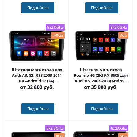
Подробнее
Подробнее
8x2,0Ghz
8x2,0GHz
4-8Gb
8Gb
Штатная магнитола для
Штатная магнитола
Audi A3, S3, RS3 2003-2011
Roximo 4G (2K) RX-3605 для
на Android 12 (14),
Audi A3, 2003-2013(Android
(QLED/2K) - Carmedia OL-
13)
от
32 800 руб.
от
35 900 руб.
9968-NPQU
Подробнее
Подробнее
8x2,0GHz
8x2,0Ghz
8Gb
6Gb