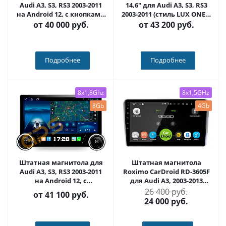
Audi A3, S3, RS3 2003-2011
14,6" для Audi A3, S3, RS3
на Android 12, с кнопками
2003-2011 (стиль LUX ONE) -
(серые или черные) QLED -
Carmedia OL-9968
от
40 000 руб.
от
43 200 руб.
Carmedia OL-9968+KP-
KN(BN)
Подробнее
Подробнее
8x1,8Ghz
8x1,5GHz
8Gb
4Gb
Штатная магнитола для
Штатная магнитола
Audi A3, S3, RS3 2003-2011
Roximo CarDroid RD-3605F
на Android 12, с
для Audi A3, 2003-2013
крутилками 10 / 11
(Android 10) DSP
26 400 руб.
от
41 100 руб.
дюймов QLED 2K -
24 000
руб.
Carmedia OL-9968+KP-DKN