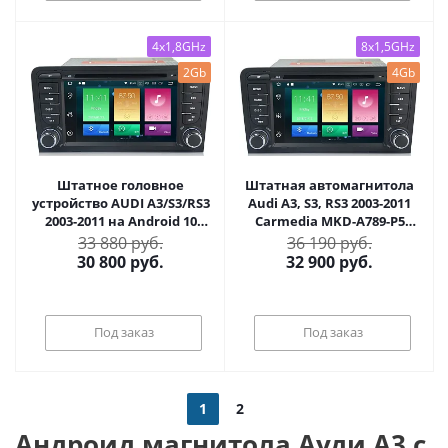
4x1,8GHz
8x1,5GHz
2Gb
4Gb
Штатное головное
Штатная автомагнитола
устройство AUDI A3/S3/RS3
Audi A3, S3, RS3 2003-2011
2003-2011 на Android 10
Carmedia MKD-A789-P5
Carmedia MKD-A789-P4N
Android 10 DSP
33 880 руб.
36 190 руб.
30 800
руб.
32 900
руб.
Под заказ
Под заказ
1
2
Андроид магнитола Ауди А3 с