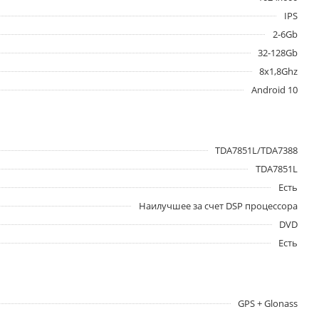
IPS
2-6Gb
32-128Gb
8x1,8Ghz
Android 10
TDA7851L/TDA7388
TDA7851L
Есть
Наилучшее за счет DSP процессора
DVD
Есть
GPS + Glonass