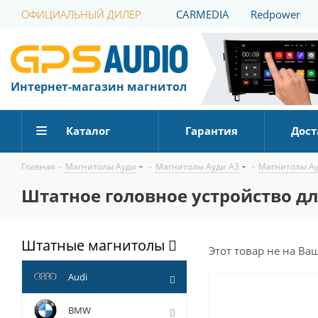
ОФИЦИАЛЬНЫЙ ДИЛЕР
CARMEDIA
Redpower
Интернет-магазин магнитол
Каталог
Гарантия
Дост
Главная
-
Магнитолы Ауди
-
Магнитолы Ауди А3
-
Магнитолы Ау
Штатное головное устройство для
Штатные магнитолы
Этот товар не на Ва
Audi
BMW