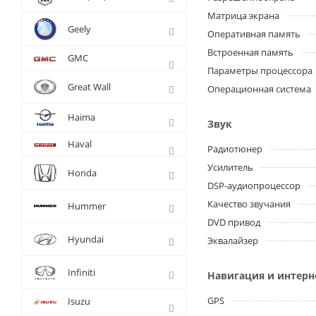
Матрица экрана
Geely
Оперативная память
Встроенная память
GMC
Параметры процессора
Great Wall
Операционная система
Haima
Звук
Haval
Радиотюнер
Усилитель
Honda
DSP-аудиопроцессор
Качество звучания
Hummer
DVD привод
Hyundai
Эквалайзер
Infiniti
Навигация и интерн
GPS
Isuzu