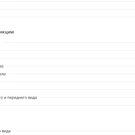
ункции
e)
ели
о и переднего вида
о вида