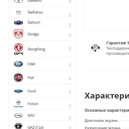
Daewoo
Daihatsu
Datsun
Dodge
Гарантия 
Техподдержк
DongFeng
производит
FAW
Fiat
Ford
Характери
Foton
Основные характер
GAC
Диагональ экрана
GAZ (Газ)
Разрешение экрана