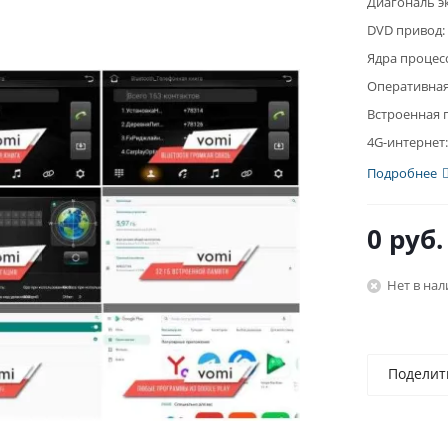
Диагональ э
DVD привод:
Ядра процес
Оперативная
Встроенная 
4G-интернет:
Подробнее
0 руб.
Нет в на
Поделит