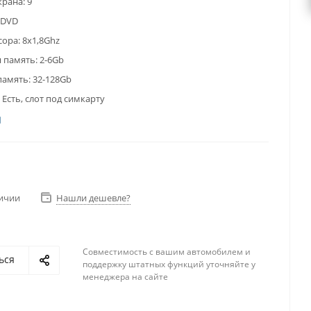
крана:
9
DVD
сора:
8x1,8Ghz
 память:
2-6Gb
память:
32-128Gb
Есть, слот под симкарту
личии
Нашли дешевле?
Совместимость с вашим автомобилем и
ься
поддержку штатных функций уточняйте у
менеджера на сайте