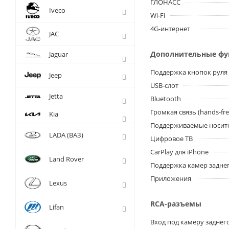
ГЛОНАСС
Iveco
Wi-Fi
4G-интернет
JAC
Дополнительные ф
Jaguar
Поддержка кнопок руля
Jeep
USB-слот
Jetta
Bluetooth
Громкая связь (hands-fre
Kia
Поддерживаемые носит
LADA (ВАЗ)
Цифровое ТВ
CarPlay для iPhone
Land Rover
Поддержка камер заднег
Приложения
Lexus
RCA-разъемы
Lifan
Вход под камеру заднег