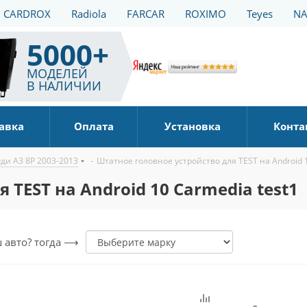
CARDROX
Radiola
FARCAR
ROXIMO
Teyes
NA
5000+
МОДЕЛЕЙ
В НАЛИЧИИ
авка
Оплата
Установка
Конта
ди А3 8Р 2003-2013
-
Штатное головное устройство для TEST на Android 1
 TEST на Android 10 Carmedia test1
ш авто? тогда ⟶