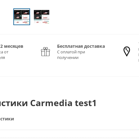
12 месяцев
Бесплатная доставка
а от
С оплатой при
еля
получении
стики Carmedia test1
истики