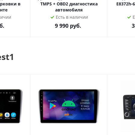
рковки в
TMPS + OBD2 диагностика
E8372h-
нте
автомобиля
личии
Есть в наличии
Е
б.
9 990
руб.
3
est1