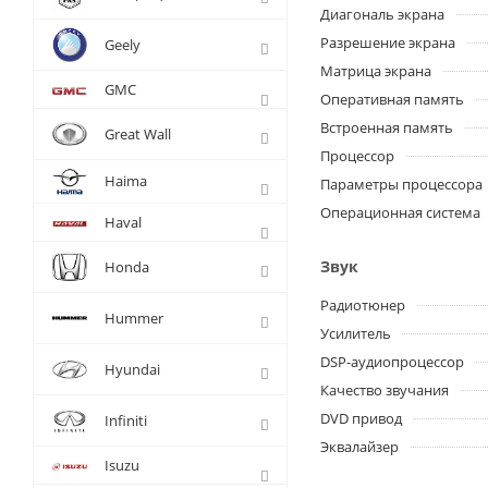
Диагональ экрана
Разрешение экрана
Geely
Матрица экрана
GMC
Оперативная память
Встроенная память
Great Wall
Процессор
Haima
Параметры процессора
Операционная система
Haval
Звук
Honda
Радиотюнер
Hummer
Усилитель
DSP-аудиопроцессор
Hyundai
Качество звучания
DVD привод
Infiniti
Эквалайзер
Isuzu