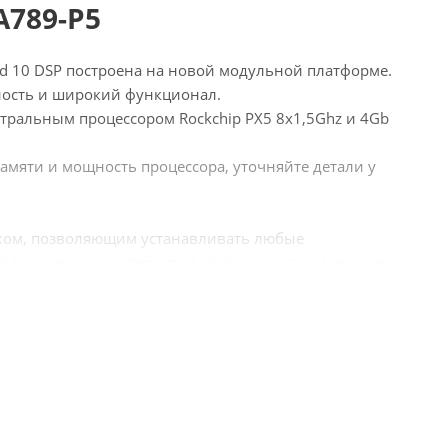
A789-P5
id 10 DSP построена на новой модульной платформе.
ность и широкий функционал.
тральным процессором Rockchip PX5 8x1,5Ghz и 4Gb
амяти и мощность процессора, уточняйте детали у
иком, позволяющим устанавливать любые
одключение к интернету дает вам неограниченные
емых программ с Play Market. Громкая связь, видео в
его смартфона - самые часто используемые функции.
ойки.