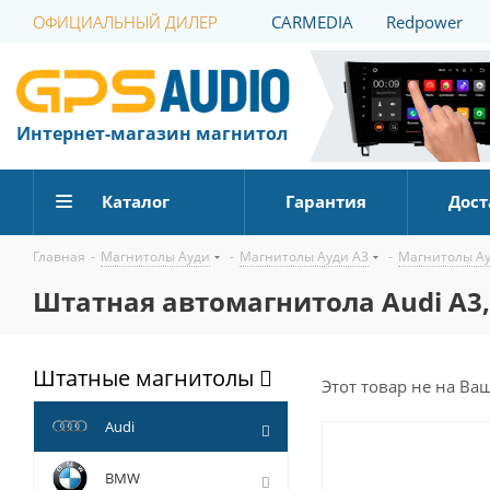
ОФИЦИАЛЬНЫЙ ДИЛЕР
CARMEDIA
Redpower
Интернет-магазин магнитол
Каталог
Гарантия
Дост
Главная
-
Магнитолы Ауди
-
Магнитолы Ауди А3
-
Магнитолы Ау
Штатная автомагнитола Audi A3, 
Штатные магнитолы
Этот товар не на Ва
Audi
BMW