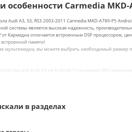
и особенности Carmedia MKD-
ла Audi A3, S3, RS3 2003-2011 Carmedia MKD-A789-P5 Andro
ой системы является высокая надежность, производитель
 от Кармедиа отличается встроенным DSP процессором, цен
 встроенной памяти!
азе мультимедиа, вы можете выбрать необходимый размер п
стройство для Audi A3 на Android 10 оснащено GPS приемн
раммы с отображением дорожной информации и пробок. П
-серфинга и отсутствие ограничений по количеству использу
Яндекс.Навигатор, радио, музыка с любых носителей и ваш
искали в разделах
89-P5:
ой DSP процессор для качественного звука и тонкой настр
й экран 7 дюймов с IPS матрицей!