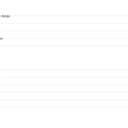
о вида
ры