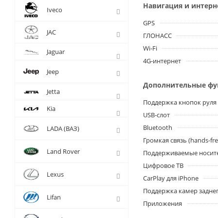
Навигация и интерн
Iveco
GPS
JAC
ГЛОНАСС
Wi-Fi
Jaguar
4G-интернет
Jeep
Дополнительные ф
Jetta
Поддержка кнопок руля
Kia
USB-слот
Bluetooth
LADA (ВАЗ)
Громкая связь (hands-fre
Land Rover
Поддерживаемые носит
Цифровое ТВ
Lexus
CarPlay для iPhone
Поддержка камер заднег
Lifan
Приложения