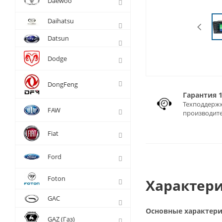
Daewoo
Daihatsu
Datsun
Dodge
DongFeng
Гарантия 
Техподдержк
FAW
производит
Fiat
Ford
Foton
Характери
GAC
Основные характер
GAZ (Газ)