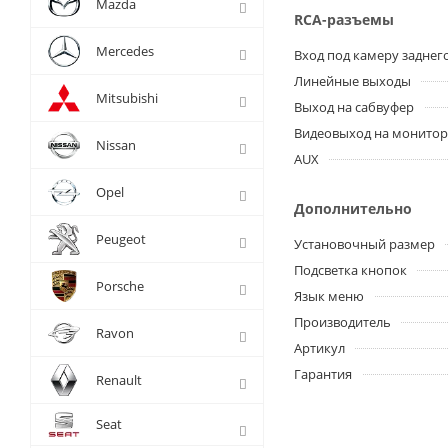
Mazda
RCA-разъемы
Mercedes
Вход под камеру заднег
Линейные выходы
Mitsubishi
Выход на сабвуфер
Видеовыход на монито
Nissan
AUX
Opel
Дополнительно
Peugeot
Установочный размер
Подсветка кнопок
Porsche
Язык меню
Производитель
Ravon
Артикул
Гарантия
Renault
Seat