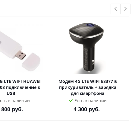
 т.ч. Алиса) и управление андроид!
чистейший объемный звук!
ии или установкой в Москве или вашем городе с
TE WIFI HUAWEI
Модем 4G LTE WIFI E8377 в
608 подключение к
прикуриватель + зарядка
USB
для смартфона
сть в наличии
Есть в наличии
 800
руб.
4 300
руб.