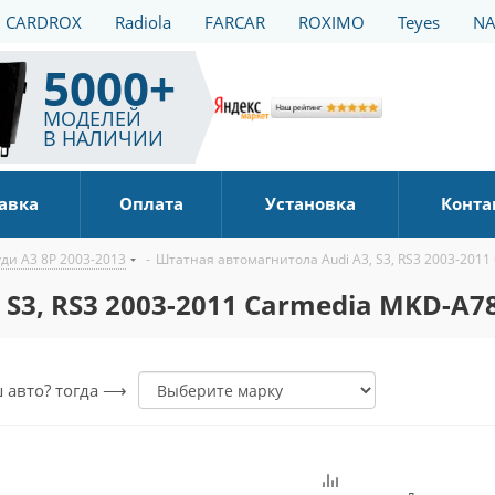
CARDROX
Radiola
FARCAR
ROXIMO
Teyes
NA
5000+
МОДЕЛЕЙ
В НАЛИЧИИ
авка
Оплата
Установка
Конта
ди А3 8Р 2003-2013
-
Штатная автомагнитола Audi A3, S3, RS3 2003-2011
S3, RS3 2003-2011 Carmedia MKD-A78
ш авто? тогда ⟶