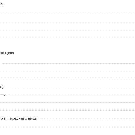
ет
ункции
e)
ели
о и переднего вида