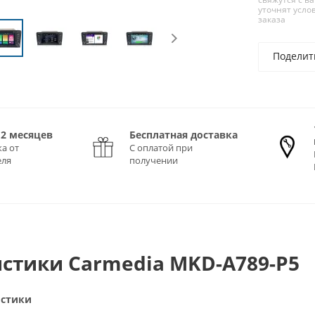
уточнят усло
заказа
Поделит
12 месяцев
Бесплатная доставка
а от
С оплатой при
еля
получении
стики Carmedia MKD-A789-P5
истики