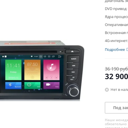
Диагональ э
DVD привод:
Ядра процес
Оперативная
Встроенная 
4G-интернет:
Подробнее
36 190 руб
32 90
Нет в на
Под за
Наши менед
обязательно
свяжутся с в