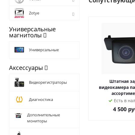
Сопутствующи
- Rockchip PX5 8x1,
- Оперативная памят
Zotye
- Внешний и внутрен
- NXP6686FM цифров
Универсальные
- Топовый усилитель
магнитолы
В нашем интернет-м
Универсальные
официального склад
Аксессуары
Штатная за
Видеорегистраторы
видеокамера па
ассортиме
Диагностика
Есть в на
4 500
ру
Дополнительные
мониторы