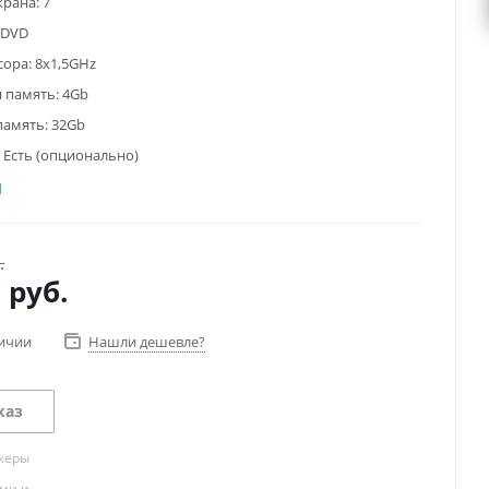
крана:
7
DVD
сора:
8x1,5GHz
 память:
4Gb
память:
32Gb
Есть (опционально)
.
0
руб.
личии
Нашли дешевле?
каз
жеры
ами и