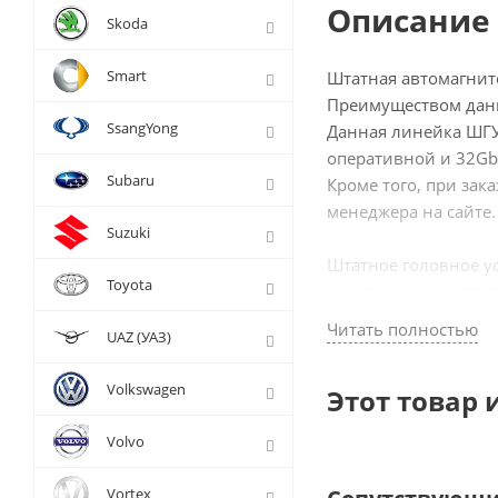
Описание 
Skoda
Smart
Штатная автомагнито
Преимуществом данн
SsangYong
Данная линейка ШГУ
оперативной и 32Gb
Subaru
Кроме того, при зак
менеджера на сайте.
Suzuki
Штатное головное у
Toyota
навигационные прог
возможности для веб
Читать полностью
UAZ (УАЗ)
движении, YouTube, 
Volkswagen
Этот товар 
Особенности MKD-A7
Volvo
- Встроенный цифров
- Цифровой сенсорны
Vortex