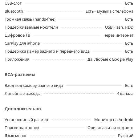
USB-слот
Есть
Bluetooth
Есть+ музыка с телефона
Громкая связь (hands-free)
Есть
Поддерживаемые носители
USB Flash, HDD
Цифровое ТВ
через интернет
CarPlay для iPhone
Есть
Поддержка камер заднего и переднего вида
Есть
Приложения
Да. Любые с Google Play
RCA-разъемы
Вход под камеру заднего вида
Есть
Линейные выходы
4 канала
Дополнительно
Установочный размер
Монитор на Android
Подсветка кнопок
Оригинальная под авто
Язык меню
Русский