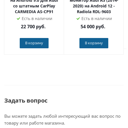
на Android 9.0 для Audi
монитор Audi A3 (2014-
➕У вас имеются законные 14 дней на проверку
со штатным CarPlay
2020) на Android 12 -
устройства.
CARMEDIA AS-CP91
Radiola RDL-9603
Есть в наличии
Есть в наличии
Наш магазин - официальный дилер продукции Radiola
22 700
руб.
54 000
руб.
по всей России. Приобретая товар у нас, вы получаете
оригинальное устройство, техподдержку и гарантию!
В корзину
В корзину
Задать вопрос
Вы можете задать любой интересующий вас вопрос по
товару или работе магазина.