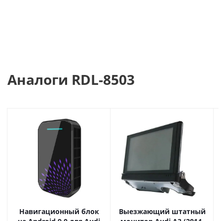
высоким запросам автовладельцев. Главными
преимуществами данных устройств являются:
➕Дистанционная помощь в подключении через
техническую службу Radiola.
➕При подключении блока сохраняются штатные
функции оригинального головного устройства вашего
Аналоги RDL-8503
авто, такие как громкая связь, радио, настройки авто,
отображение климата, камер заднего вида,
парктроников, кругового обзора и другие.
➕Сохранение качества оригинального звука заводской
аудио-системы.
➕Официальная гарантия и техподдержка Radiola 12
месяцев. Сервисный центр в Москве.
➕Оборудование проверяется и готовится инженерами
Radiola под комплектацию вашего автомобиля перед
продажей.
➕Установка в сертифицированных установочных
Навигационный блок
Выезжающий штатный
центрах не влияет на гарантию на ваш автомобиль.