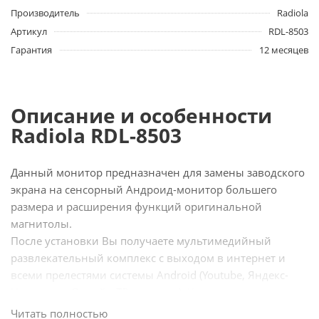
Производитель
Radiola
Артикул
RDL-8503
Гарантия
12 месяцев
Описание и особенности
Radiola RDL-8503
Данный монитор предназначен для замены заводского
экрана на сенсорный Андроид-монитор большего
размера и расширения функций оригинальной
магнитолы.
После установки Вы получаете мультимедийный
развлекательный комплекс с выходом в интернет и
всеми прелестями системы Android (Youtube, Яндекс-
Навигатор, Онлайн-ТВ и прочее). Кроме
Яндекс.навигатора с пробками и голосовым набором
Читать полностью