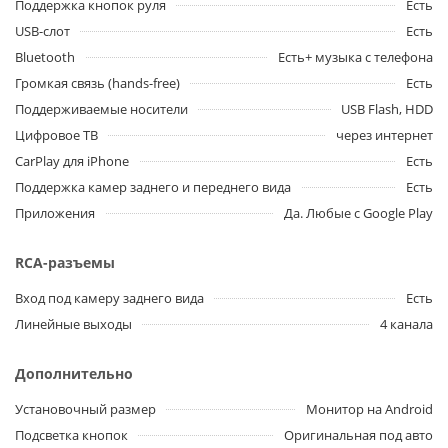
Поддержка кнопок руля
Есть
USB-слот
Есть
Bluetooth
Есть+ музыка с телефона
Громкая связь (hands-free)
Есть
Поддерживаемые носители
USB Flash, HDD
Цифровое ТВ
через интернет
CarPlay для iPhone
Есть
Поддержка камер заднего и переднего вида
Есть
Приложения
Да. Любые с Google Play
RCA-разъемы
Вход под камеру заднего вида
Есть
Линейные выходы
4 канала
Дополнительно
Установочный размер
Монитор на Android
Подсветка кнопок
Оригинальная под авто