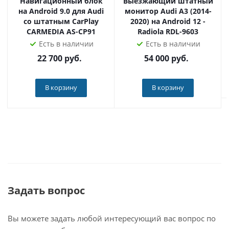
Навигационный блок
Выезжающий штатный
➕Официальная гарантия и техподдержка Radiola 12
на Android 9.0 для Audi
монитор Audi A3 (2014-
месяцев. Сервисный центр в Москве.
со штатным CarPlay
2020) на Android 12 -
➕Оборудование проверяется и готовится инженерами
CARMEDIA AS-CP91
Radiola RDL-9603
Radiola под комплектацию вашего автомобиля перед
Есть в наличии
Есть в наличии
продажей.
22 700
руб.
54 000
руб.
➕Установка в сертифицированных установочных
центрах не влияет на гарантию на ваш автомобиль.
В корзину
В корзину
➕У вас имеются законные 14 дней на проверку
устройства.
Наш магазин - официальный дилер продукции Radiola
по всей России. Приобретая товар у нас, вы получаете
оригинальное устройство, техподдержку и гарантию!
Задать вопрос
Вы можете задать любой интересующий вас вопрос по