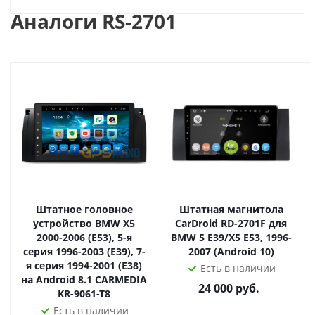
Магнитолы комплектуются всеми необходимыми
Аналоги RS-2701
переходниками для штатной проводки, потому
подключение не составляет проблем даже тех, кто
ранее не имел опытам установки.
Емкостный мультитач - это современный цифровой
дисплей, которым легко можно управлять несколькими
пальцами, масштабируя карты и картинки. К тому же
дисплеи на магнитолах roXimo хорошо
зарекомендовали себя в условиях суровых Российских
морозов.
Огромное количество пользовательских настроек,
Штатное головное
Штатная магнитола
таких как смена логотипа, заставки, настройка рабочих
устройство BMW X5
CarDroid RD-2701F для
2000-2006 (E53), 5-я
BMW 5 E39/X5 E53, 1996-
столов, мультиязычность, всеформатность - позволят
серия 1996-2003 (E39), 7-
2007 (Android 10)
любому пользователю настроить работу магнитолы на
я серия 1994-2001 (E38)
Есть в наличии
базе Android 10 под собственные предпочтения.
на Android 8.1 CARMEDIA
24 000
руб.
KR-9061-T8
Встроенный модуль WiFi обеспечат связь с Интернетом
Есть в наличии