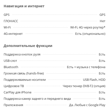
Навигация и интернет
GPS
GPS
ГЛОНАСС
Нет
Wi-Fi
Wi-Fi, 4G через роутер*
4G-интернет
Есть (опционально)
Дополнительные функции
Поддержка кнопок руля
Есть
USB-слот
Есть
Bluetooth
Есть + музыка с телефона
Громкая связь (hands-free)
Есть
Поддерживаемые носители
USB Flash, HDD
Цифровое ТВ
Через тюнер DVB-T2 (опция)
CarPlay для iPhone
Есть
Поддержка камер заднего и переднего вида
Есть
Приложения
Да. Любые с Google Play