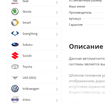
Установочный размер
Seat
Язык меню
Skoda
Производитель
Артикул
Smart
Гарантия
SsangYong
Описание 
Subaru
Suzuki
Данная автомагнито
системы является в
Toyota
Штатное головное у
UAZ (УАЗ)
отображением дорож
отсутствие ограниче
Volkswagen
Яндекс.Навигатор, р
Volvo
Особенности: