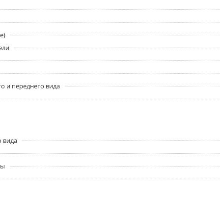
e)
ели
о и переднего вида
о вида
ры