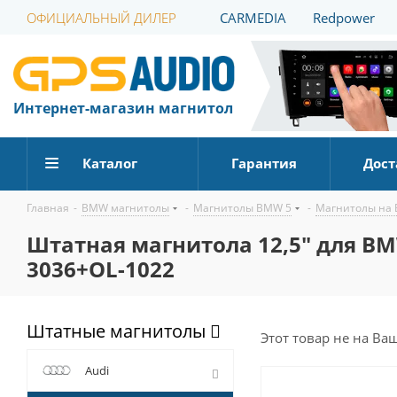
ОФИЦИАЛЬНЫЙ ДИЛЕР
CARMEDIA
Redpower
Интернет-магазин магнитол
Каталог
Гарантия
Дост
Главная
-
BMW магнитолы
-
Магнитолы BMW 5
-
Магнитолы на 
Штатная магнитола 12,5" для BMW
3036+OL-1022
Штатные магнитолы
Этот товар не на Ва
Audi