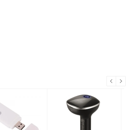
м разрешением 1920x720 !
ройки.
истоту звука!
 т.ч. Алиса) и управление андроид!
вук!
0x1080!