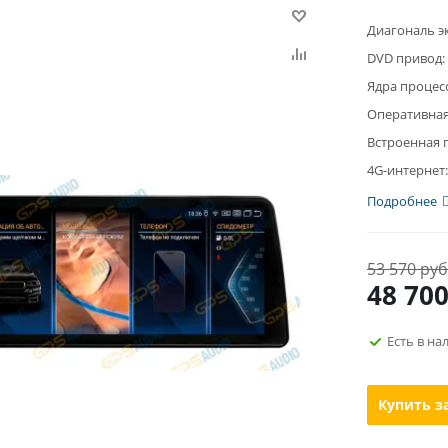
Диагональ э
DVD привод:
Ядра процес
Оперативная
Встроенная 
4G-интернет:
Подробнее
53 570 руб
48 70
Есть в на
Купить з