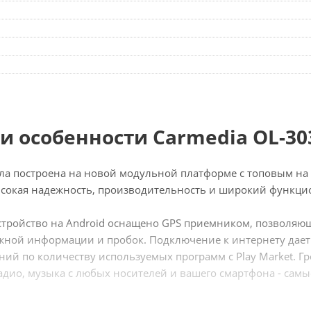
и особенности Carmedia OL-30
ла построена на новой модульной платформе с топовым н
ысокая надежность, производительность и широкий функци
стройство на Android оснащено GPS приемником, позволя
ной информации и пробок. Подключение к интернету дает
ний по количеству используемых программ с Play Market. Гр
адио, музыка с любых носителей и вашего смартфона - сам