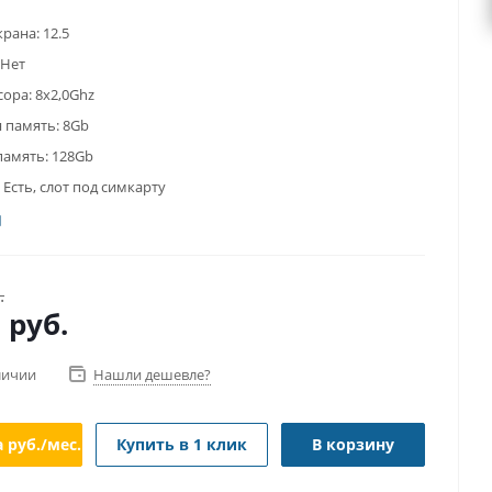
крана:
12.5
Нет
сора:
8x2,0Ghz
 память:
8Gb
память:
128Gb
Есть, слот под симкарту
.
0
руб.
личии
Нашли дешевле?
а
руб./мес.
Купить в 1 клик
В корзину