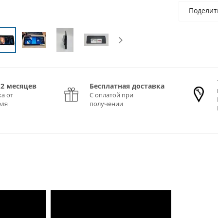
Поделит
12 месяцев
Бесплатная доставка
а от
С оплатой при
еля
получении