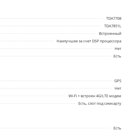
TDA7708
TDA7851L
Встроенный
Наилучшее за счет DSP процессора
Нет
Есть
GPS
Нет
Wi-Fi + встроен 4G/LTE модем
Есть, слот под симкарту
Есть