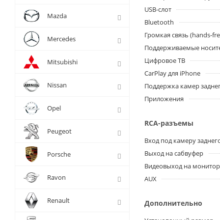
USB-слот
Mazda
Bluetooth
Громкая связь (hands-fre
Mercedes
Поддерживаемые носит
Цифровое ТВ
Mitsubishi
CarPlay для iPhone
Nissan
Поддержка камер заднег
Приложения
Opel
RCA-разъемы
Peugeot
Вход под камеру заднег
Выход на сабвуфер
Porsche
Видеовыход на монито
Ravon
AUX
Renault
Дополнительно