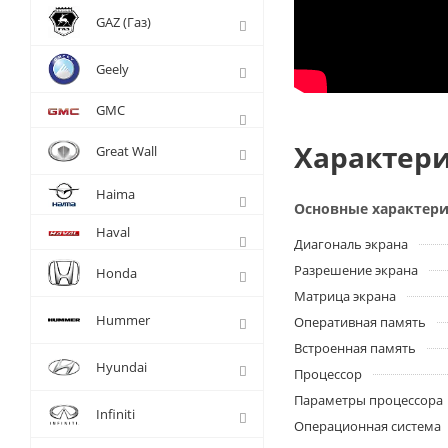
GAZ (Газ)
Geely
GMC
Характери
Great Wall
Haima
Основные характер
Haval
Диагональ экрана
Разрешение экрана
Honda
Матрица экрана
Hummer
Оперативная память
Встроенная память
Hyundai
Процессор
Параметры процессора
Infiniti
Операционная система