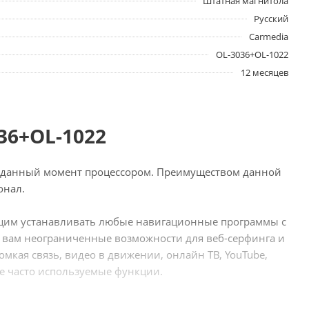
Штатная магнитола
Русский
Carmedia
OL-3036+OL-1022
12 месяцев
36+OL-1022
а данный момент процессором. Преимуществом данной
онал.
ющим устанавливать любые навигационные программы с
 вам неограниченные возможности для веб-серфинга и
омкая связь, видео в движении, онлайн ТВ, YouTube,
ые часто используемые функции.