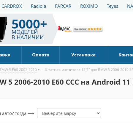
CARDROX
Radiola
FARCAR
ROXIMO
Teyes
NA
5000+
МОДЕЛЕЙ
В НАЛИЧИИ
авка
Оплата
Установка
Конта
BMW 5 E60 2002-2010
-
Штатная магнитола 12,5" для BMW 5 2006-2010 E6
 5 2006-2010 E60 CCC на Android 11 
ш авто? тогда ⟶