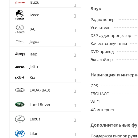
Isuzu
Звук
Iveco
Радиотюнер
Усилитель
JAC
DSP-аудиопроцессор
Jaguar
Качество звучания
DVD привод
Jeep
Эквалайзер
Jetta
Навигация и интерн
Kia
GPS
LADA (ВАЗ)
ГЛОНАСС
Wi-Fi
Land Rover
4G-интернет
Lexus
Дополнительные ф
Lifan
Поддержка кнопок руля