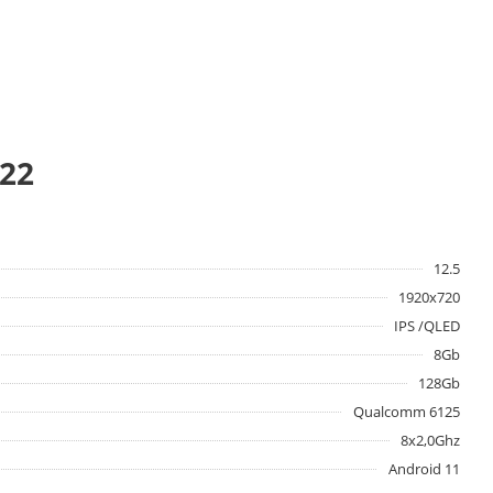
22
12.5
1920x720
IPS /QLED
8Gb
128Gb
Qualcomm 6125
8x2,0Ghz
Android 11